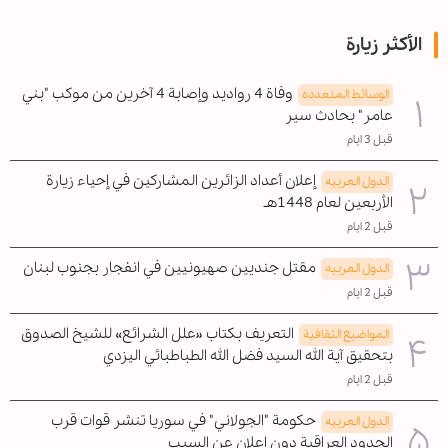
الأكثر زيارة
وفاة 4 رواديد وإصابة 4 آخرين من موكب "بني
الوسائط المتعدده
عامر" بحادث سير
قبل 3 ايام
إعلان أعداد الزائرين المشاركين في إحياء زيارة
الدول العربیه
الأربعين لعام 1448هـ
قبل 2 ايام
مقتل جنديين صهيونيين في انفجار بجنوب لبنان
الدول العربیه
قبل 2 ايام
التعريف بكتاب «علل الشرائع» للشيخ الصدوق
المواضیع الثقافية
بتحقيق آية الله السيد فضل الله الطباطبائي اليزدي
قبل 2 ايام
حكومة "الجولاني" في سوريا تنشر قوات قرب
الدول العربیه
الحدود العراقية دون إعلان عن السبب