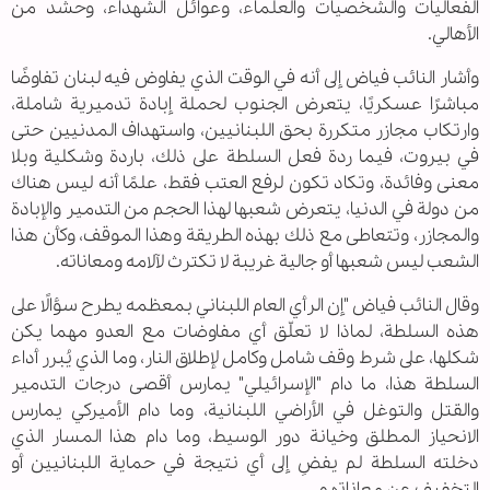
الفعاليات والشخصيات والعلماء، وعوائل الشهداء، وحشد من
الأهالي.
وأشار النائب فياض إلى أنه في الوقت الذي يفاوض فيه لبنان تفاوضًا
مباشرًا عسكريًا، يتعرض الجنوب لحملة إبادة تدميرية شاملة،
وارتكاب مجازر متكررة بحق اللبنانيين، واستهداف المدنيين حتى
في بيروت، فيما ردة فعل السلطة على ذلك، باردة وشكلية وبلا
معنى وفائدة، وتكاد تكون لرفع العتب فقط، علمًا أنه ليس هناك
من دولة في الدنيا، يتعرض شعبها لهذا الحجم من التدمير والإبادة
والمجازر، وتتعاطى مع ذلك بهذه الطريقة وهذا الموقف، وكأن هذا
الشعب ليس شعبها أو جالية غريبة لا تكترث لآلامه ومعاناته.
وقال النائب فياض "إن الرأي العام اللبناني بمعظمه يطرح سؤالًا على
هذه السلطة، لماذا لا تعلّق أي مفاوضات مع العدو مهما يكن
شكلها، على شرط وقف شامل وكامل لإطلاق النار، وما الذي يُبرر أداء
السلطة هذا، ما دام "الإسرائيلي" يمارس أقصى درجات التدمير
والقتل والتوغل في الأراضي اللبنانية، وما دام الأميركي يمارس
الانحياز المطلق وخيانة دور الوسيط، وما دام هذا المسار الذي
دخلته السلطة لم يفضِ إلى أي نتيجة في حماية اللبنانيين أو
التخفيف عن معاناتهم.