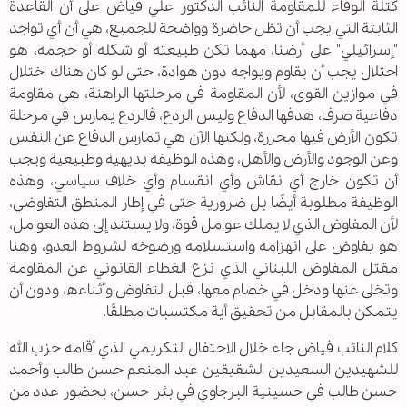
كتلة الوفاء للمقاومة النائب الدكتور علي فياض على أن القاعدة
الثابتة التي يجب أن تظل حاضرة وواضحة للجميع، هي أن أي تواجد
"إسرائيلي" على أرضنا، مهما تكن طبيعته أو شكله أو حجمه، هو
احتلال يجب أن يقاوم ويواجه دون هوادة، حتى لو كان هناك اختلال
في موازين القوى، لأن المقاومة في مرحلتها الراهنة، هي مقاومة
دفاعية صرف، هدفها الدفاع وليس الردع، فالردع يمارس في مرحلة
تكون الأرض فيها محررة، ولكنها الآن هي تمارس الدفاع عن النفس
وعن الوجود والأرض والأهل، وهذه الوظيفة بديهية وطبيعية ويجب
أن تكون خارج أي نقاش وأي انقسام وأي خلاف سياسي، وهذه
الوظيفة مطلوبة أيضًا بل ضرورية حتى في إطار المنطق التفاوضي،
لأن المفاوض الذي لا يملك عوامل قوة، ولا يستند إلى هذه العوامل،
هو يفاوض على انهزامه واستسلامه ورضوخه لشروط العدو، وهنا
مقتل المفاوض اللبناني الذي نزع الغطاء القانوني عن المقاومة
وتخلى عنها ودخل في خصام معها، قبل التفاوض وأثناءه، ودون أن
يتمكن بالمقابل من تحقيق أية مكتسبات مطلقًا.
كلام النائب فياض جاء خلال الاحتفال التكريمي الذي أقامه حزب الله
للشهيدين السعيدين الشقيقين عبد المنعم حسن طالب وأحمد
حسن طالب في حسينية البرجاوي في بئر حسن، بحضور عدد من