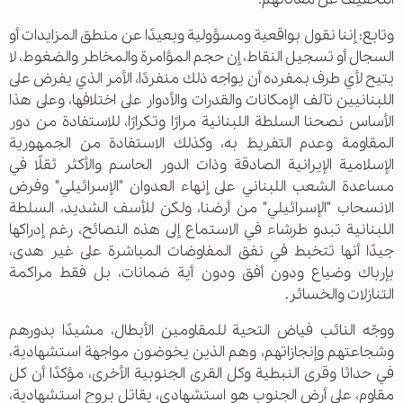
وتابع: إننا نقول بواقعية ومسؤولية وبعيدًا عن منطق المزايدات أو
السجال أو تسجيل النقاط، إن حجم المؤامرة والمخاطر والضغوط، لا
يتيح لأي طرف بمفرده أن يواجه ذلك منفردًا، الأمر الذي يفرض على
اللبنانيين تآلف الإمكانات والقدرات والأدوار على اختلافها، وعلى هذا
الأساس نصحنا السلطة اللبنانية مرارًا وتكرارًا، للاستفادة من دور
المقاومة وعدم التفريط به، وكذلك الاستفادة من الجمهورية
الإسلامية الإيرانية الصادقة وذات الدور الحاسم والأكثر ثقلًا في
مساعدة الشعب اللبناني على إنهاء العدوان "الإسرائيلي" وفرض
الانسحاب "الإسرائيلي" من أرضنا، ولكن للأسف الشديد، السلطة
اللبنانية تبدو طرشاء في الاستماع إلى هذه النصائح، رغم إدراكها
جيدًا أنها تتخبط في نفق المفاوضات المباشرة على غير هدى،
بإرباك وضياع ودون أفق ودون أية ضمانات، بل فقط مراكمة
التنازلات والخسائر.
ووجّه النائب فياض التحية للمقاومين الأبطال، مشيدًا بدورهم
وشجاعتهم وإنجازاتهم، وهم الذين يخوضون مواجهة استشهادية،
في حداثا وقرى النبطية وكل القرى الجنوبية الأخرى، مؤكدًا أن كل
مقاوم، على أرض الجنوب هو استشهادي، يقاتل بروح استشهادية،