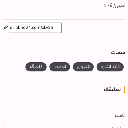
انتهى/ 278
سمات
قائد الثورة
التقوى
الوحدة
التفرقة
تعليقك
الاسم