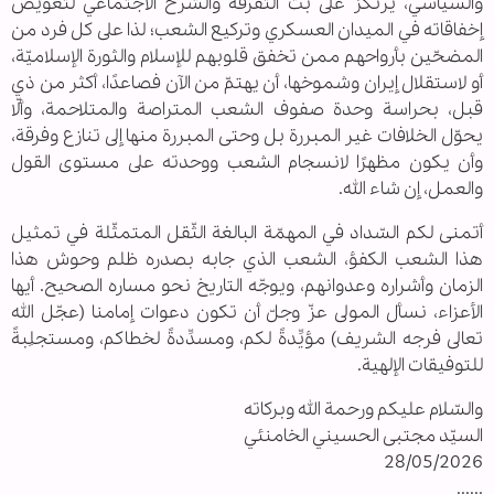
والسياسي، يرتكز على بث التفرقة والشرخ الاجتماعي لتعويض
إخفاقاته في الميدان العسكري وتركيع الشعب؛ لذا على كل فرد من
المضحّين بأرواحهم ممن تخفق قلوبهم للإسلام والثورة الإسلاميّة،
أو لاستقلال إيران وشموخها، أن يهتمّ من الآن فصاعدًا، أكثر من ذي
قبل، بحراسة وحدة صفوف الشعب المتراصة والمتلاحمة، وألّا
يحوّل الخلافات غير المبررة بل وحتى المبررة منها إلى تنازع وفرقة،
وأن يكون مظهرًا لانسجام الشعب ووحدته على مستوى القول
والعمل، إن شاء الله.
أتمنى لكم السّداد في المهمّة البالغة الثّقل المتمثّلة في تمثيل
هذا الشعب الكفؤ، الشعب الذي جابه بصدره ظلم وحوش هذا
الزمان وأشراره وعدوانهم، ويوجّه التاريخ نحو مساره الصحيح. أيها
الأعزاء، نسأل المولى عزّ وجلّ أن تكون دعوات إمامنا (عجّل الله
تعالى فرجه الشريف) مؤيِّدةً لكم، ومسدِّدةً لخطاكم، ومستجلِبةً
للتوفيقات الإلهية.
والسّلام‌ عليكم ورحمة الله وبركاته
السيّد مجتبى الحسيني الخامنئي
28/05/2026
......