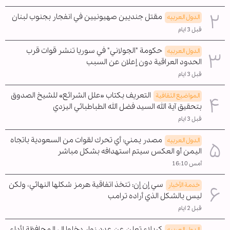
مقتل جنديين صهيونيين في انفجار بجنوب لبنان
الدول العربیه
قبل 3 ايام
حكومة "الجولاني" في سوريا تنشر قوات قرب
الدول العربیه
الحدود العراقية دون إعلان عن السبب
قبل 3 ايام
التعريف بكتاب «علل الشرائع» للشيخ الصدوق
المواضیع الثقافية
بتحقيق آية الله السيد فضل الله الطباطبائي اليزدي
قبل 3 ايام
مصدر يمني: أي تحرك لقوات من السعودية باتجاه
الدول العربیه
اليمن أو العكس سيتم استهدافه بشكل مباشر
أمس 16:10
سي إن إن: تتخذ اتفاقية هرمز شكلها النهائي، ولكن
خدمة الأخبار
ليس بالشكل الذي أراده ترامب
قبل 2 ايام
كربلاء تعلن عن عدد زوار دخلوا الى المحافظة لأداء
الدول العربیه