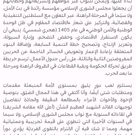
بناءً عليها، ويمكن للنواب عبر مواقفهم وتشريعاتهم وخطاباتهم
أن يجعلوا مجلس الشورى الإسلامي مؤسسة رائدة في بث الأمل،
ولا سيّما في المرحلة الراهنة، عبر التعاون مع السلطتين التنفيذية
والقضائية، والتركيز على شعار «الاقتصاد المقاوم في ظل الوحدة
الوطنية والأمن الوطني» في عام 1405 (هجري شمسي). ينبغي أن
يكون الاستقرار الاقتصادي، وخفض التضخم، وإدارة السيولة،
وتعزيز الإنتاج، وتصحيح خطة التنمية السابعة، وإضافة البنود
المتعلقة بإعادة الإعمار وتعويض الخسائر الناجمة عن الحربين
المفروضتين الثانية والثالثة، على رأس جدول الأعمال، لرسم خريطة
طريق لحركة الحكومة وبقية القطاعات في الظروف الراهنة ومرحلة
ما بعد الحرب.
يستلزم لعب دورٍ يليق بمستوى الأمة المنبعثة مقدمات
ومتطلبات شتى أيضًا، وأنا أكتفي في هذا المجال الضيّق، بتوصية
الإخوة والأخوات الأعزاء بالمطالعة الدقيقة والجادّة لتفاصيل
توجيهات القائد الشهيد العظيم الشأن (أعلى الله مقامه الشريف)
في لقاءاته السنوية مع نواب مجلس الشورى الإسلامي، ولا سيما
في السنوات الأخيرة التي تنطوي على قيمة تجريبية وعملياتية
مهمة. ومما لا شك فيه أن الالتزام بالتقوى الفرديّة يؤدي دوراً