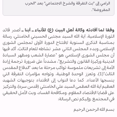
الرامي إلى "بث التفرقة والشرخ الاجتماعي" بعد "الحرب
المفروضة".
وفقا لما أفادته وكالة أهل البيت (ع) للأنباء ــ أبنا ــ
أصدر قائد
الثورة الإسلامية، آية الله السيد مجتبى الحسيني الخامنئي، رسالة
بمناسبة الذكرى السنوية لافتتاح الدورة الأولى لمجلس الشورى
الإسلامي وبدء المجلس الثاني عشر نشاطه للعام الثالث، أكد فيها
أن مجلس الشورى الإسلامي هو "عصارة الشعب ومظهر السيادة
الدينية وركيزة القانون والتشريع"، مشدداً على ضرورة ترجمة إرادة
الأمة إلى تشريعات ملموسة تواكب مرحلة ما بعد "الدفاع المقدس
الثالث"(1)، وتعزز الوحدة الوطنية، وتواجه مؤامرات التفرقة التي
ينسجها الأعداء. كما دعا النواب إلى الاقتداء بتوجيهات الشهيد
العظيم آية الله العظمى السيد علي الخامنئي (قدس سره)، والتركيز
على قضايا الاقتصاد المقاوم، ومكافحة الفساد، وبث الأمل الحقيقي
في المجتمع. وإليكم نص الرسالة:
بسم الله الرحمن الرحيم