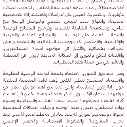
أساسيًا في ضمان الالتزام بتلك التوجيهات وأداء الواجبات الخطيرة
أداءً صحيحًا في هذه البرهة الحساسة الراهنة. إن التحديد الصائب
للأولويات، والتصويت المبني على الدراسات والاستشارات التخصصية
العميقة، وانتهاج نمط العيش الشعبي والتواصل الواسع مع
الناس، والمكافحة الشاملة للفساد، وترجيح المصالح الوطنية
والمطالب العامة على الاحتياجات والمصالح الفئوية والحزبية
والإقليمية، والاهتمام بالدبلوماسية البرلمانية، والشجاعة وإعلان
المواقف بشفافية واقتدار في مواجهة أطماع المستكبرين،
والالتفات الذكي والثوري إلى المكانة الجديدة لإيران في المنطقة
والعالم، هي من جملة هذه المتطلبات.
ومن مصاديق التقوى، الاهتمام بنعمة الوحدة الوطنية العظيمة
والانسجام المنقطع النظير اللذين وُهبا للأمة المنبعثة الملتفّة
حول راية إيران الإسلامية، والتي تعدّ من أهم عوامل النصر في
مواجهة الشيطان الأكبر. وإن شكر هذه الموهبة يكمن في اهتمام
أفراد الشعب جميعهم، لا سيما النخب الفكرية والسياسية ومنهم
نواب المجلس، بصون هذه الوحدة وتجنّب الخلافات السياسية
الجوفاء وتضخيم الفوارق الاجتماعية. إن مخطط العدو الأعمى بعد
الحرب المفروضة والضغوط الاقتصادية والحصار الإعلامي