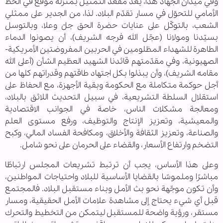
وفي ميدان الجهاد هذا، يُعدّ مقعد التمثيل بمنزلة موقع في الخط
الأمامي للتحوّل في مسار تقدّم البلاد. لذا، من الجدير على ممثلي
الشعب، بالتوكّل على عنايات حضرة الحق جلّ وعلا، وبالتوسل
بسيّدنا ومولانا (عجّل الله فرجه الشريف)، أن يصونوا الدماء
الطاهرة للشهداء المظلومين في الحربين المفروضتين الأمريكية-
الصهيونية، وفي مقدّمتهم قائدنا الشهيد العظيم الشأن (أعلى الله
مقامه الشريف)، وأن يبذلوا بكل اجتهاد طاقتهم وقدراتهم كلها من
أجل حوكمة متكاملة مع الحكومة وبقية الأجهزة، مع الحفاظ على
استقلال السلطة التشريعية، في سبيل التحديث اللائق بالبلاد،
ومعالجة مشكلات الناس، خاصة في الجوانب الاقتصادية
والمعيشية، وتعزيز الإنتاج والتوظيف، ورفع مستوى العلم
والصناعة، وتعزيز الثقافة والأخلاق، ومكافحة الفساد المالي، وكبح
التضخم وارتفاع الأسعار، والقضاء على الحرمان على نحو شامل.
وعلى هذا الأساس، يجب أن ترتبط تشريعات المجلس ارتباطًا
مباشرًا وملموسًا بالقضايا الأساسية للبلاد واحتياجات المواطنين،
وأن تكون موجّهة نحو بث الأمل وبناء مستقبل البلاد. فالمجتمع
قبل أي شيء يحتاج إلى مشاهدة علامات الأمل الحقيقية، ومسار
مستقر، ورؤية واضحة للمستقبل ليتمكن من التخطيط والتحرك