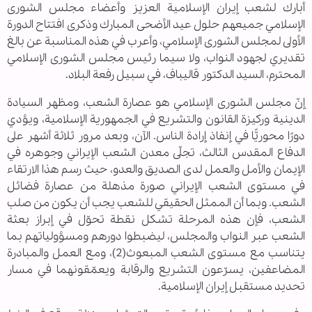
أبارك لشعب إيران الإسلامية العزيز وأعضاء مجلس الشورى
الإسلامي جميعهم حلول عيد الأضحى المبارك وذكرى افتتاح الدورة
الأولى لمجلس الشورى الإسلامي، وأعرب في هذه المناسبة عن بالغ
تقديري لجهود النواب، ولا سيما رئيس مجلس الشورى الإسلامي
المحترم، السيد الدكتور قاليباف، في سبيل رفعة البلاد.
إنّ مجلس الشورى الإسلامي هو عصارة الشعب، ومظهر السيادة
الدينية وركيزة القانون والتشريع في الجمهورية الإسلامية، ويؤدي
دورًا محوريًّا في إنفاذ إرادة الناس. الآن، وبعد مرور ثلاثة أشهر على
الدفاع المقدس الثالث، تجلّى معدن الشعب الإيراني وجوهره في
الإيمان والأمل والعمل لدى الصديق والعدو، حيث رسم هذا الارتقاء
في مستوى الشعب الإيراني صورة مذهلة من عصارة فضائل
الشعب. وبما أن الممثل الحقيقي للشعب يجب أن يكون من صلب
الشعب، فإن هذه المرحلة تشكل نقطة تحوّل في إبراز بعثة
الشعب عبر النواب والمجلس، ليضبطوا دورهم ومسؤولياتهم بما
يتناسب مع مستوى الشعب المبعوث(2)، ومع العمل والمبادرة
المضاعفين، يسرّعون التشريع والرقابة ويعمّقونهما في مسار
تحديد مستقبل إيران الإسلامية.