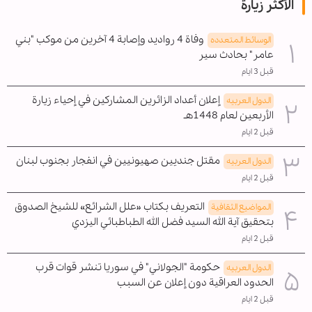
الأكثر زيارة
وفاة 4 رواديد وإصابة 4 آخرين من موكب "بني
الوسائط المتعدده
عامر" بحادث سير
قبل 3 ايام
إعلان أعداد الزائرين المشاركين في إحياء زيارة
الدول العربیه
الأربعين لعام 1448هـ
قبل 2 ايام
مقتل جنديين صهيونيين في انفجار بجنوب لبنان
الدول العربیه
قبل 2 ايام
التعريف بكتاب «علل الشرائع» للشيخ الصدوق
المواضیع الثقافية
بتحقيق آية الله السيد فضل الله الطباطبائي اليزدي
قبل 2 ايام
حكومة "الجولاني" في سوريا تنشر قوات قرب
الدول العربیه
الحدود العراقية دون إعلان عن السبب
قبل 2 ايام