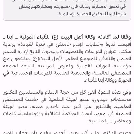
في تحقق الحضارة؛ ولذلك فإن حضورهم ومشاركتهم يُعدّان
شرطاً لازماً لتحقيق الحضارة الإسلامية.
وفقا لما أفادته وكالة أهل البيت (ع) للأنباء الدولية ــ ابنا ــ
أُقيمت ندوة «خطابات الإمام خامنئي في فترة القيادة» برعاية
مكتب شؤون الدراسات والتحقيقات والبحوث التابع لإدارة القسم
العلمي والثقافي للمجمع العالمي لأهل البيت(ع)، وبالتعاون مع
مؤسسة الدورات القصيرة والفرص الدراسية التابعة لجامعة
المصطفى العالمية، والجمعية العلمية للدراسات الاجتماعية في
الحوزة، ووكالة أبنا للأنباء.
وفي هذه الندوة ألقى كلٌّ من حجة الإسلام والمسلمين الدكتور
محمدباقر مهدوي، عضو الهيئة العلمية في جامعة المصطفى
العالمية، والدكتور علي أكبر عبد الأحدي مقدم، عضو الهيئة
العلمية في معهد أبحاث الحوكمة الثقافية والاجتماعية، كلمات
ومحاضرات بالمناسبة.
وصرّح الدكتور علي أكبر عبد الأحدي مقدم بأن خطاب الإمام