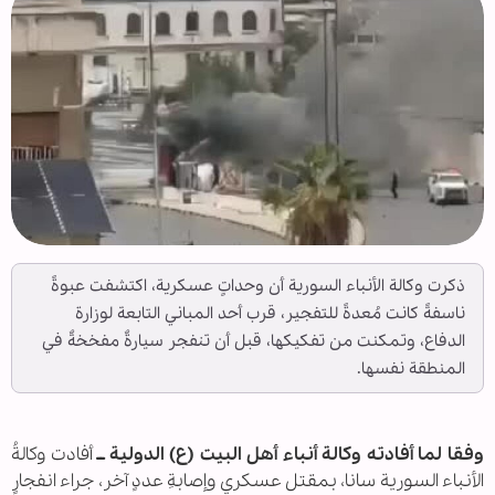
ذكرت وكالة الأنباء السورية أن وحداتٍ عسكرية، اكتشفت عبوةً
ناسفةً كانت مُعدةً للتفجير، قرب أحد المباني التابعة لوزارة
الدفاع، وتمكنت من تفكيكها، قبل أن تنفجر سيارةٌ مفخخةٌ في
المنطقة نفسها.
وفقا لما أفادته وكالة أنباء أهل البيت (ع) الدولية ــ
أفادت وكالةُ
الأنباء السورية سانا، بمقتل عسكري وإصابةِ عددٍ آخر، جراء انفجارٍ