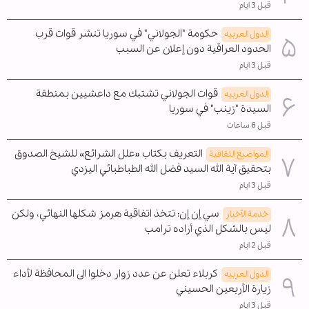
قبل 3 ايام
حكومة "الجولاني" في سوريا تنشر قوات قرب
الدول العربیه
الحدود العراقية دون إعلان عن السبب
قبل 3 ايام
قوات الجولاني تشتبك مع داعشيين بمنطقة
الدول العربیه
السيدة "زينب" في سوريا
قبل 6 ساعات
التعريف بكتاب «علل الشرائع» للشيخ الصدوق
المواضیع الثقافية
بتحقيق آية الله السيد فضل الله الطباطبائي اليزدي
قبل 3 ايام
سي إن إن: تتخذ اتفاقية هرمز شكلها النهائي، ولكن
خدمة الأخبار
ليس بالشكل الذي أراده ترامب
قبل 2 ايام
كربلاء تعلن عن عدد زوار دخلوا الى المحافظة لأداء
الدول العربیه
زيارة الأربعين الحسيني
قبل 3 ايام