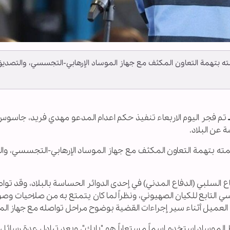
ه بتهمة التعاون المكثف مع جهاز الموساد الإرهابي-التجسسي، والتصدي
تم فجر اليوم الاربعاء تنفيذ حكم اعدام المدعو مهدي فريد، جاسوس 
عن البلاد.
ته بتهمة التعاون المكثف مع جهاز الموساد الإرهابي-التجسسي، وا
السلبي (الدفاع المدني) في إحدى الدوائر الحساسة بالبلاد، وقد تو
سي التابع للكيان الصهيوني، ونظراً لما كان يتمتع به من صلاحيات وص
العميل أثناء سير إجراءات القضية بوضوح مراحل تواصله مع جهاز الم
اط الموساد استخدم اسماً مستعاراً هو "بابك"، وبعد تبادل عدة رسائل