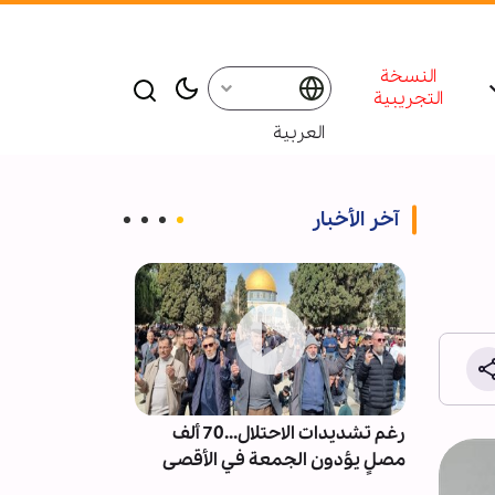
النسخة
التجريبية
العربية
آخر الأخبار
ت من
رغم تشديدات الاحتلال...70 ألف
إقامة ندوة و م
العكس
مصلٍ يؤدون الجمعة في الأقصى
للإمام الشهيد 
شر