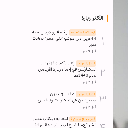
الأكثر زيارة
وفاة 4 رواديد وإصابة
الوسائط المتعدده
4 آخرين من موكب "بني عامر" بحادث
سير
قبل 3 ايام
إعلان أعداد الزائرين
الدول العربیه
المشاركين في إحياء زيارة الأربعين
لعام 1448هـ
قبل 2 ايام
مقتل جنديين
الدول العربیه
صهيونيين في انفجار بجنوب لبنان
قبل 2 ايام
التعريف بكتاب «علل
المواضیع الثقافية
الشرائع» للشيخ الصدوق بتحقيق آية