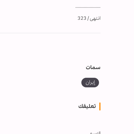
.....................
انتهى / 323
سمات
إيران
تعليقك
الاسم