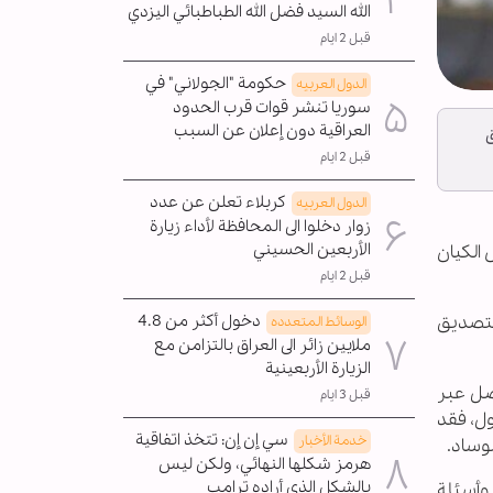
الله السيد فضل الله الطباطبائي اليزدي
قبل 2 ايام
حكومة "الجولاني" في
الدول العربیه
سوريا تنشر قوات قرب الحدود
العراقية دون إعلان عن السبب
ق
قبل 2 ايام
كربلاء تعلن عن عدد
الدول العربیه
زوار دخلوا الى المحافظة لأداء زيارة
الأربعين الحسيني
الكيان
قبل 2 ايام
دخول أكثر من 4.8
لتصديق
الوسائط المتعدده
ملايين زائر الى العراق بالتزامن مع
الزيارة الأربعينية
اصل عبر
قبل 3 ايام
ول، فقد
سي إن إن: تتخذ اتفاقية
خدمة الأخبار
وساد.
هرمز شكلها النهائي، ولكن ليس
بالشكل الذي أراده ترامب
 وأسئلة