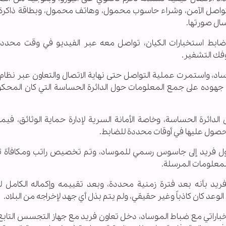
لتواصل الآمن، وشراء حاسوب محمول، وهاتف محمول، وبطاقة ذاكرة،
سال صورتها.
 ضابط استخبارات الكيان، تواصل معه عبر الفيديو في وقت محدد،
 وفك التشفير.
اد، واستمرت عملية التواصل حتى نهاية الاتصال والتعاون عبر نظام
يان جهوده على جمع المعلومات حول الدائرة الحساسة التي كان المحك
دائرة الحساسة، وخاصة الأمانة السرية لإدارة حماية الوثائق، فيم
لحصول عليها في أوقات محددة للضابط.
تحول فريد إلى جاسوس رسمي للموساد، وتم تخصيص راتب ومكافأة ثاب
لمعلومات المرسلة.
ريد بأنه بعد فترة زمنية محددة، وبعد تقييمه وإكماله الكامل ل
لوعد كان كاذباً وغير حقيقي، ولم يتم بذل أي جهد لإخراجه من البلاد.
ستخباراتي مع ضباط الموساد، دخل تعاون فريد مع جهاز التجسس التابع