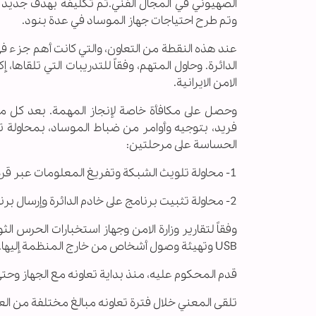
الصهيوني في المجال الفني.تم تكليفه بهدف جديد 
وتم طرح احتياجات جهاز الموساد في عدة بنود.
عند هذه النقطة من التعاون، والتي كانت أهم جزء ف
الدائرة. وحاول المتهم، وفقاً للتدريبات التي تلقاها
الامن الايرانية.
وحصل على مكافأة خاصة لإنجاز المهمة. بعد كل مهم
فريد، بتوجيه وأوامر من ضباط الموساد، بمحاولة تل
الحساسة على مرحلتين:
1- محاولة تلويث الشبكة وتفريغ المعلومات عبر قرص صلب قدمه الجهاز.
2- محاولة تثبيت برنامج على خادم الدائرة وإرسال برنامج طروادة (تروجان) عبر فلاش قدمه الضابط.
وفقاً لتقارير وزارة الامن وجهاز استخبارات الحرس 
USB وتهيئة وصول أشخاص من خارج المنظمة إليها.
قدم المحكوم عليه، منذ بداية تعاونه مع الجهاز 
تلقى المعني خلال فترة تعاونه مبالغ مختلفة من الع