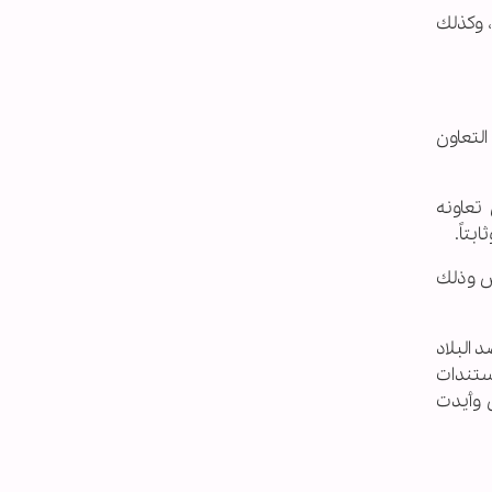
، وكذلك
التعاون
تعاونه
تاً.
ض وذلك
 البلاد
ستندات
 وأيدت