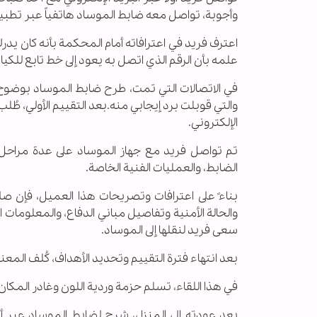
وأجوبة، تواصل معه ضابط الموساد هاتفياً عبر تطب
اعترف فريد في اعترافاته أمام المحكمة بأنه كان ي
علمه بأن الرقم الذي اتصل به يعود إلى خط تابع للكيا
في الاتصالات التي تمت، طرح ضابط الموساد بوضوح 
والتي قوبلت برد إيجابي منه.بعد التقييم الأولي، طُ
الإلكتروني.
تم تواصل فريد مع جهاز الموساد على عدة مراحل:
الضابط، والعمليات الفنية الخاصة.
بناءً على اعترافات وتصريحات هذا العميل، فإن صلا
والحالة الأمنية وتفاصيل مباني الدفاع، والمعلومات
سعى فريد لنقلها إلى الموساد.
بعد انتهاء فترة التقييم وتحديد الأهداف، كُلف المعن
في هذا اللقاء، تسلم حزمة وردية اللون وغادر المكا
بعد عودته إلى المنزل، شرح لضابط الموساد عبر أد