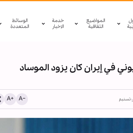
ول
المواضيع
خدمة
الوسائط
بیة
الثقافية
الاخبار
المتعددة
ني في إيران كان يزود الموساد
:
تسنيم
مصدر يمني: أي تحرك لقوا
السعودية باتجاه اليمن أو 
سيتم استهدافه بشكل مبا