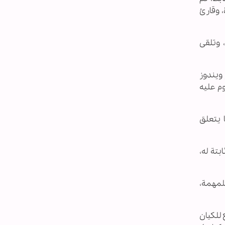
 وقارئ
 وتلقى
 ويندوز
وم عليه
ا يتعلق
تة له،
لمهمة،
 للكيان