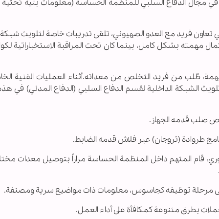
في مجال الدفاع السلبي للمنظمة الحساسة (معلومات بنية تحتية وك
ي تعاون فريد مع العدو الصهيوني، تلقى تدريبات خاصة لتلويث شبكة
، إكمال مهمته بشكل كامل، بينما كان تحت المراقبة الاستخباراتية لكواد
ة، طُلب من فريد التخلص من معداته.أثناء العمليات الفنية الخاص
ويث الشبكة الداخلية لقسم الدفاع السلبي (الدفاع المدني) في هذه 
الثوري، قام المتهم داخل المنظمة الحساسة مراراً بتوصيل معدات مخت
وحتى مرحلة توظيفه كجاسوس، معلومات ذات مواضيع سرية ومصنفة.
ملات بطرق متنوعة كمكافأة على أداء العمل.