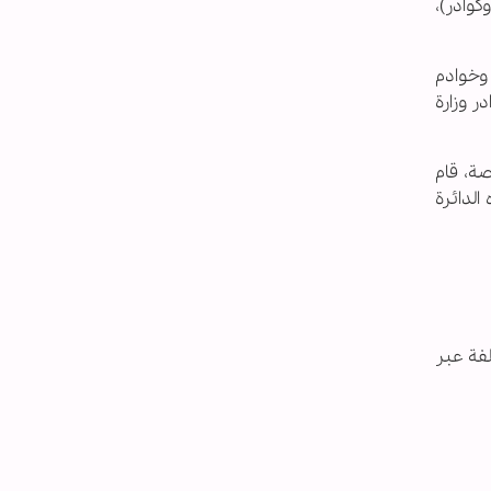
وادر)،
 وخوادم
ر وزارة
ة، قام
الدائرة
لفة عبر