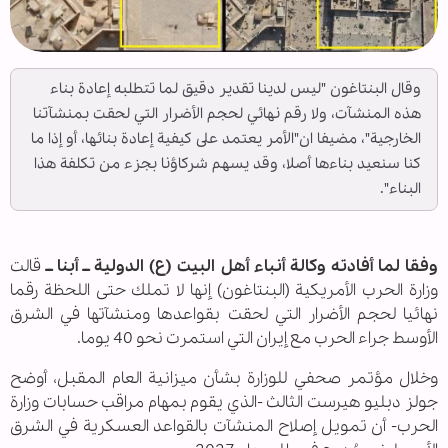
وقال البنتاغون "ليس لدينا تقدير دقيق لما تتطلبه إعادة بناء
هذه المنشآت، ولا رقم نهائي لحجم الأضرار التي لحقت بمنشآتنا
الخارجية"، مضيفا ان"الأمر يعتمد على كيفية إعادة بنائها، أو إذا ما
كنا سنعيد بناءها أصلا، وقد يسهم شركاؤنا بجزء من تكلفة هذا
البناء".
وفقا لما أفادته وكالة أنباء أهل البيت (ع) الدولية ــ أبنا ــ
قالت
وزارة الحرب الأمريكية (البنتاغون) إنها لا تملك حتى اللحظة رقما
نهائيا لحجم الأضرار التي لحقت بقواعدها ومنشآتها في الشرق
الأوسط جراء الحرب مع إيران التي استمرت نحو 40 يوما.
وخلال مؤتمر صحفي للوزارة بشأن ميزانية العام المقبل، أوضح
جولز دبليو هيرست الثالث -الذي يقوم بمهام مراقب حسابات وزارة
الحرب- أن تمويل إصلاح المنشآت بالقواعد العسكرية في الشرق