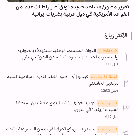
تقرير مصور/ مشاهد جديدة توثق أضرارا طالت عددا من
القواعد الأمريكية في دول عربية بضربات ايرانية
الأكثر زيارة
القوات المسلحة اليمنية تستهدف بالصواريخ
خدمة الأخبار
والمسيرات تحشدات سعودية بـ"صحن الجن" في مأرب
قبل 2 ايام
فيديو | أول ظهور لقائد الثورة الاسلامية السيد
الوسائط المتعدده
مجتبى الخامنئي
أمس 12:03
قوات الجولاني تشتبك مع داعشيين بمنطقة
الدول العربیه
السيدة "زينب" في سوريا
قبل 2 ايام
مصدر يمني: أي تحرك لقوات من السعودية باتجاه
الدول العربیه