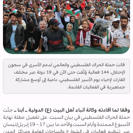
قالت حملة الحراك الفلسطيني والعالمي لدعم الأسرى في سجون
الإحتلال، 144 فعالية وُثّقت حتى الآن في 19 دولة عبر مختلف
القارات لإحياء يوم الأسير الفلسطيني، داعية إلى أوسع مشاركة
جماهيرية في الفعاليات القادمة.
وفقا لما أفادته وكالة أنباء أهل البيت (ع) الدولية ــ أبنا ــ
حثّت
حملة الحراك الفلسطيني في بيان السبت، على تفعيل عطلة نهاية
الأسبوع الممتدة وأيام السبت والأحد ما بين 17 – 19 إبريل/نيسان
عبر تنظيم فعاليات في الشوارع والساحات العامة ومراكز المدن