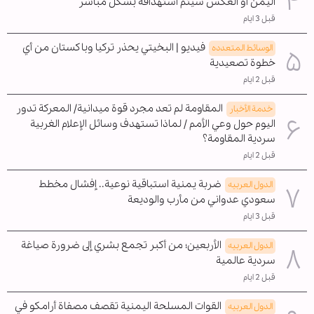
اليمن أو العكس سيتم استهدافه بشكل مباشر
قبل 3 ايام
فيديو | البخيتي يحذر تركيا وباكستان من أي
الوسائط المتعدده
خطوة تصعيدية
قبل 2 ايام
المقاومة لم تعد مجرد قوة ميدانية/ المعركة تدور
خدمة الأخبار
اليوم حول وعي الأمم / لماذا تستهدف وسائل الإعلام الغربية
سردية المقاومة؟
قبل 2 ايام
ضربة يمنية استباقية نوعية.. إفشال مخطط
الدول العربیه
سعودي عدواني من مأرب والوديعة
قبل 3 ايام
الأربعين؛ من أكبر تجمع بشري إلى ضرورة صياغة
الدول العربیه
سردية عالمية
قبل 2 ايام
القوات المسلحة اليمنية تقصف مصفاة أرامكو في
الدول العربیه