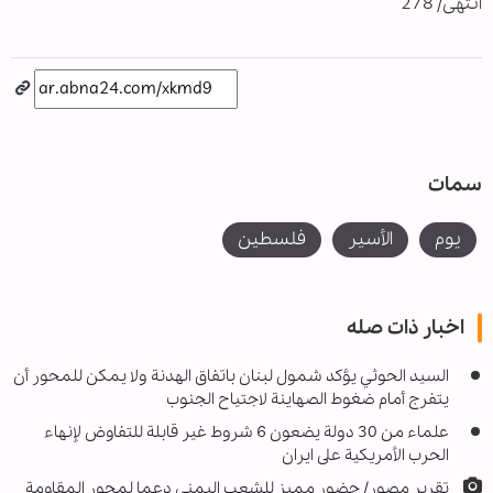
انتهى/ 278
سمات
يوم
الأسير
فلسطين
اخبار ذات صله
السيد الحوثي يؤكد شمول لبنان باتفاق الهدنة ولا يمكن للمحور أن
يتفرج أمام ضغوط الصهاينة لاجتياح الجنوب
علماء من 30 دولة يضعون 6 شروط غير قابلة للتفاوض لإنهاء
الحرب الأمريكية على ايران
تقرير مصور/ حضور مميز للشعب اليمني دعما لمحور المقاومة