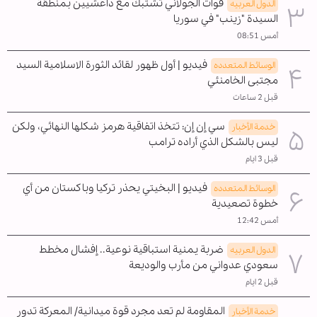
قوات الجولاني تشتبك مع داعشيين بمنطقة
الدول العربیه
السيدة "زينب" في سوريا
أمس 08:51
فيديو | أول ظهور لقائد الثورة الاسلامية السيد
الوسائط المتعدده
مجتبى الخامنئي
قبل 2 ساعات
سي إن إن: تتخذ اتفاقية هرمز شكلها النهائي، ولكن
خدمة الأخبار
ليس بالشكل الذي أراده ترامب
قبل 3 ايام
فيديو | البخيتي يحذر تركيا وباكستان من أي
الوسائط المتعدده
خطوة تصعيدية
أمس 12:42
ضربة يمنية استباقية نوعية.. إفشال مخطط
الدول العربیه
سعودي عدواني من مأرب والوديعة
قبل 2 ايام
المقاومة لم تعد مجرد قوة ميدانية/ المعركة تدور
خدمة الأخبار