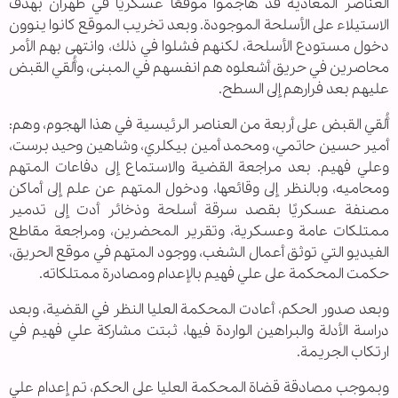
العناصر المعادية قد هاجموا موقعًا عسكريًا في طهران بهدف
الاستيلاء على الأسلحة الموجودة. وبعد تخريب الموقع كانوا ينوون
دخول مستودع الأسلحة، لكنهم فشلوا في ذلك، وانتهى بهم الأمر
محاصرين في حريق أشعلوه هم انفسهم في المبنى، وأُلقي القبض
عليهم بعد فرارهم إلى السطح.
أُلقي القبض على أربعة من العناصر الرئيسية في هذا الهجوم، وهم:
أمير حسين حاتمي، ومحمد أمين بيكلري، وشاهين وحيد برست،
وعلي فهيم. بعد مراجعة القضية والاستماع إلى دفاعات المتهم
ومحاميه، وبالنظر إلى وقائعها، ودخول المتهم عن علم إلى أماكن
مصنفة عسكريًا بقصد سرقة أسلحة وذخائر أدت إلى تدمير
ممتلكات عامة وعسكرية، وتقرير المحضرين، ومراجعة مقاطع
الفيديو التي توثق أعمال الشغب، ووجود المتهم في موقع الحريق،
حكمت المحكمة على علي فهيم بالإعدام ومصادرة ممتلكاته.
وبعد صدور الحكم، أعادت المحكمة العليا النظر في القضية، وبعد
دراسة الأدلة والبراهين الواردة فيها، ثبتت مشاركة علي فهيم في
ارتكاب الجريمة.
وبموجب مصادقة قضاة المحكمة العليا على الحكم، تم إعدام علي