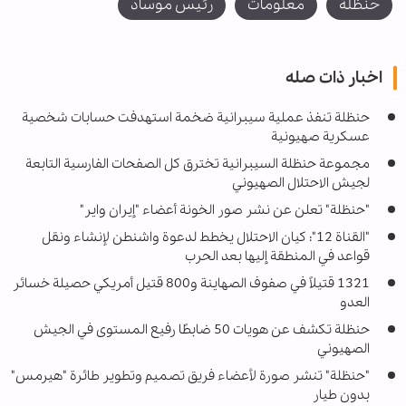
حنظلة
معلومات
رئيس موساد
اخبار ذات صله
حنظلة تنفذ عملية سيبرانية ضخمة استهدفت حسابات شخصية
عسكرية صهيونية
مجموعة حنظلة السيبرانية تخترق كل الصفحات الفارسية التابعة
لجيش الاحتلال الصهيوني
"حنظلة" تعلن عن نشر صور الخونة أعضاء "إيران وایر"
"القناة 12": كيان الاحتلال يخطط لدعوة واشنطن لإنشاء ونقل
قواعد في المنطقة إليها بعد الحرب
1321 قتيلاً في صفوف الصهاينة و800 قتيل أمريكي حصيلة خسائر
العدو
حنظلة تكشف عن هويات 50 ضابطًا رفيع المستوى في الجيش
الصهيوني
"حنظلة" تنشر صورة لأعضاء فريق تصميم وتطوير طائرة "هيرمس"
بدون طيار