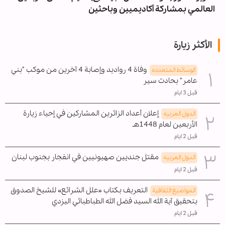
العالمي بمشاركة أكاديميين وباحثين
الأكثر زيارة
وفاة 4 رواديد وإصابة 4 آخرين من موكب "بني
الوسائط المتعدده
عامر" بحادث سير
قبل 3 ايام
إعلان أعداد الزائرين المشاركين في إحياء زيارة
الدول العربیه
الأربعين لعام 1448هـ
قبل 2 ايام
مقتل جنديين صهيونيين في انفجار بجنوب لبنان
الدول العربیه
قبل 2 ايام
التعريف بكتاب «علل الشرائع» للشيخ الصدوق
المواضیع الثقافية
بتحقيق آية الله السيد فضل الله الطباطبائي اليزدي
قبل 2 ايام