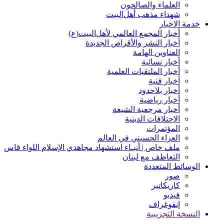
العلماء والصالحون
شهداء مذهب أهل‌‏البیت
خدمة الاخبار
أخبار المجمع العالمي لأهل‌البيت(ع)
أخبار النشر والأقراص الجديدة
العناوين الهامة
أخبار نسائیة
أخبار الملتقيات العلمية
أخبار فنیة
أخبار بلاحدود
أخبار رياضية
أخبار مرجعیة الشیعة
الإحتلافات الدينية
المؤتمرات
العزاء الحسيني في العالم
ملف خاص | أنبـاء استشهاد مجاهدي الإسلام اللواء قاس
التعاطف مع لبنان
الوسائط المتعددة
صور
کاریکاتیر
فیدیو
إنفوغراف
النسخة التجريبية