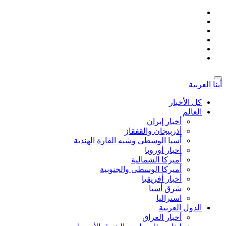
أبنا العربية
کل الأخبار
العالم
أخبار إيران
أذربيجان والقفقاز
أسیا الوسطی وشبه القارة الهندية
أخبار أوروبا
أمیركا الشمالية
أميركا الوسطى والجنوبية
أخبار أفريقيا
شرق أسيا
استراليا
الدول العربیة
أخبار العراق