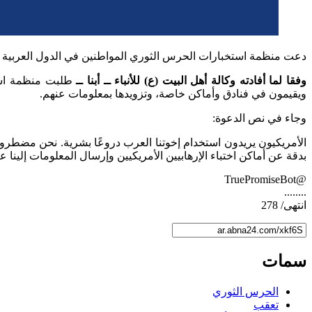
دعت منظمة استخبارات الحرس الثوري المواطنين في الدول العربية إلى تزويدها بمعلومات
وفقا لما أفادته وكالة أهل البيت (ع) للأنباء ــ أبنا ــ
ويقيمون في فنادق وأماكن خاصة، وتزويدها بمعلومات عنهم.
وجاء في نص الدعوة:
الأمريكيون يريدون استخدام إخوتنا العرب دروعًا بشرية. نحن مضطرون 
بدقة عن أماكن اختباء الإرهابيين الأمريكيين وإرسال المعلومات إلينا عب
@TruePromiseBot
........
انتهى/ 278
سمات
الحرس الثوري
تعقب