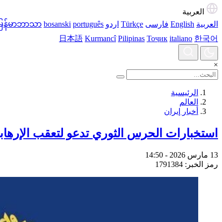
العربية
العربية
English
فارسی
Türkçe
اردو
português
bosanski
မြန်မာဘာသာ
日本語
Kurmancî
Pilipinas
Тоҷик
italiano
한국어
×
الرئيسية
العالم
أخبار إيران
استخبارات الحرس الثوري تدعو لتعقب الإرهابي
13 مارس 2026 - 14:50
رمز الخبر: 1791384