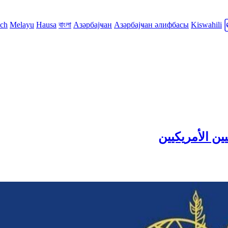
sch
Melayu
Hausa
বাংলা
Азәрбајҹан
Азәрбајҹан әлифбасы
Kiswahili
ين الأمريكيين