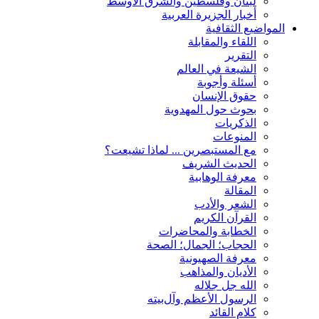
لبنان وفلسطين والشرق الأوسط
أخبار الجزيرة العربية
المواضيع الثقافية
اللقاء والمقابلة
التقریر
الشیعة في العالم
أسئلة وأجوبة
حقوق الإنسان
بحوث حول المهدوية
الذكريات
المنوعات
مع المستبصرین ... لماذا تشیعت؟
الحدیث الشریف
معرفة الوهابية
المقالة
الشعر والأدب
القرآن الکریم
الخطابة والمحاضرات
الحجاب؛ الجمال؛ الصحة
معرفة الصهيونية
الأديان والمذاهب
الله جل جلاله
الرسول الأعظم وآل‌بیته
کلام القائد