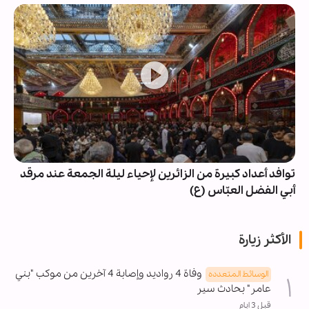
توافد أعداد كبيرة من الزائرين لإحياء ليلة الجمعة عند مرقد
أبي الفضل العبّاس (ع)
الأكثر زيارة
وفاة 4 رواديد وإصابة 4 آخرين من موكب "بني
الوسائط المتعدده
عامر" بحادث سير
قبل 3 ايام