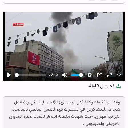
00:45
Play
Mute
Settings
PIP
Enter
Dow
تحميل
4 MB
fullscree
وفقا لما أفادته وكالة أهل البيت (ع) للأنباء ـ ابنا ـ في ردة فعل
شجاعة للمشاكرين في مسيرات يوم القدس العالمي بالعاصمة
الايرانية طهران، حيث شهدت منطقة انفجار لقصف نفذه العدوان
الامريكي والصهيوني .