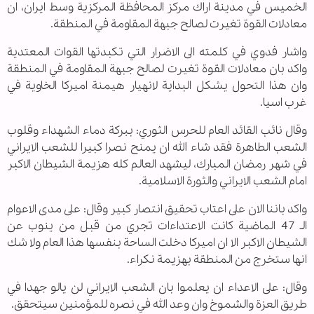
الخميس في مدينة اراك مركز المحافظة المركزية وسط ايران، ان
معادلات القوة تغيرت لصالح جبهة المقاومة في المنطقة.
واشار فدوي في كلمته الى الاضرار التي تكبدتها القوات المعتدية
واكد بان معادلات القوة تغيرت لصالح جبهة المقاومة في المنطقة
وان هذا التحول يشكل البداية لانهيار هيمنة اميركا الخاوية في
غرب اسيا.
وقال نائب القائد العام للحرس الثوري: ببركة دماء الشهداء وقلوب
الشعب الطاهرة فقد شاء الله ان يمنح نصرا كبيرا للشعب الايراني
في شهر رمضان المبارك، ليشهد العالم كله هزيمة الشيطان الاكبر
امام الشعب الايراني والثورة الاسلامية.
واكد باننا الان على اعتاب تحقيق انتصار كبير وقال: على مدى الاعوام
الـ 47 الماضية كانت الاعتداءات تجري من قبل من ينوب عن
الشيطان الاكبر الا ان اميركا دخلت الساحة بنفسها هذا العام ولا شك
انها ستخرج من المنطقة بهزيمة نكراء.
وقال: على الاعداء ان يعلموا بان الشعب الايراني لن يالو جهدا في
طريق العزة والشموخ وان وعد الله في نصره للمؤمنين سيتحقق.