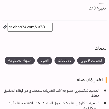
........
انتهى/ 278
سمات
العميد فدوي
معادلات
القوة
جبهة المقاومة
اخبار ذات صله
العميد تنكسيري: سنوجه أشد الضربات للمعتدي مع ابقاء المضيق
مغلقا
العميد شكارجي: على حكام دول المنطقة عدم الاعتماد على قوة
امريكا الهشة