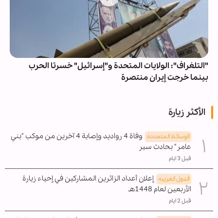
"التلغراف": الولايات المتحدة و"إسرائيل" خسرتا الحرب
بينما خرجت إيران منتصرة
الأكثر زيارة
وفاة 4 رواديد وإصابة 4 آخرين من موكب "بني
الوسائط المتعدده
عامر" بحادث سير
قبل 3 ايام
إعلان أعداد الزائرين المشاركين في إحياء زيارة
الدول العربیه
الأربعين لعام 1448هـ
قبل 2 ايام