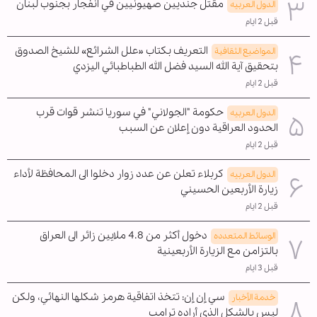
مقتل جنديين صهيونيين في انفجار بجنوب لبنان
الدول العربیه
قبل 2 ايام
التعريف بكتاب «علل الشرائع» للشيخ الصدوق
المواضیع الثقافية
بتحقيق آية الله السيد فضل الله الطباطبائي اليزدي
قبل 2 ايام
حكومة "الجولاني" في سوريا تنشر قوات قرب
الدول العربیه
الحدود العراقية دون إعلان عن السبب
قبل 2 ايام
كربلاء تعلن عن عدد زوار دخلوا الى المحافظة لأداء
الدول العربیه
زيارة الأربعين الحسيني
قبل 2 ايام
دخول أكثر من 4.8 ملايين زائر الى العراق
الوسائط المتعدده
بالتزامن مع الزيارة الأربعينية
قبل 3 ايام
سي إن إن: تتخذ اتفاقية هرمز شكلها النهائي، ولكن
خدمة الأخبار
ليس بالشكل الذي أراده ترامب