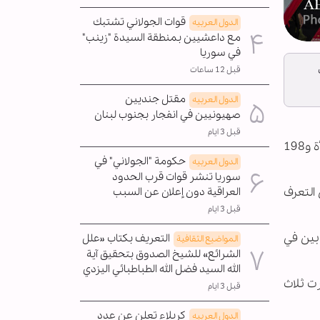
قوات الجولاني تشتبك
الدول العربیه
مع داعشيين بمنطقة السيدة "زينب"
في سوريا
قبل 12 ساعات
مقتل جنديين
الدول العربیه
صهيونيين في انفجار بجنوب لبنان
قبل 3 ايام
أعلنت المتحدثة باسم الحكومة الإيرانية فاطمة مهاجراني أن 216 امرأة و198
حكومة "الجولاني" في
الدول العربیه
سوريا تنشر قوات قرب الحدود
التعرف
العراقية دون إعلان عن السبب
قبل 3 ايام
بين في
التعريف بكتاب «علل
المواضیع الثقافية
الشرائع» للشيخ الصدوق بتحقيق آية
الله السيد فضل الله الطباطبائي اليزدي
فيما دُمّرت ثلاث
قبل 3 ايام
كربلاء تعلن عن عدد
الدول العربیه