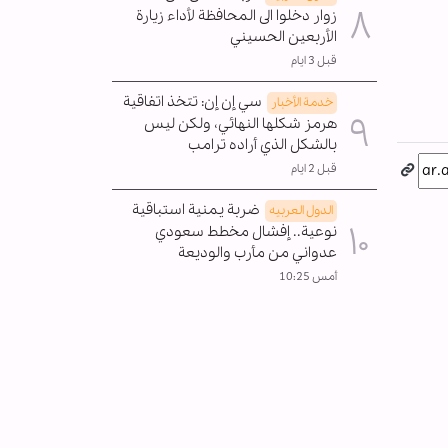
زوار دخلوا الى المحافظة لأداء زيارة
الأربعين الحسيني
قبل 3 ايام
سي إن إن: تتخذ اتفاقية
خدمة الأخبار
هرمز شكلها النهائي، ولكن ليس
بالشكل الذي أراده ترامب
قبل 2 ايام
ضربة يمنية استباقية
الدول العربیه
نوعية.. إفشال مخطط سعودي
عدواني من مأرب والوديعة
أمس 10:25