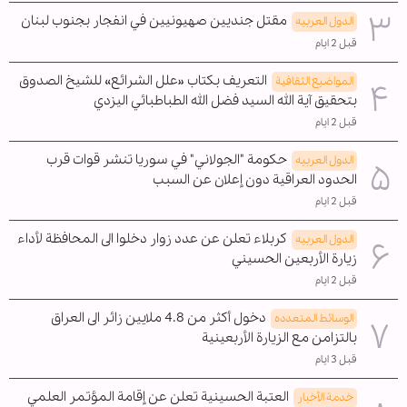
مقتل جنديين صهيونيين في انفجار بجنوب لبنان
الدول العربیه
قبل 2 ايام
التعريف بكتاب «علل الشرائع» للشيخ الصدوق
المواضیع الثقافية
بتحقيق آية الله السيد فضل الله الطباطبائي اليزدي
قبل 2 ايام
حكومة "الجولاني" في سوريا تنشر قوات قرب
الدول العربیه
الحدود العراقية دون إعلان عن السبب
قبل 2 ايام
كربلاء تعلن عن عدد زوار دخلوا الى المحافظة لأداء
الدول العربیه
زيارة الأربعين الحسيني
قبل 2 ايام
دخول أكثر من 4.8 ملايين زائر الى العراق
الوسائط المتعدده
بالتزامن مع الزيارة الأربعينية
قبل 3 ايام
العتبة الحسينية تعلن عن إقامة المؤتمر العلمي
خدمة الأخبار