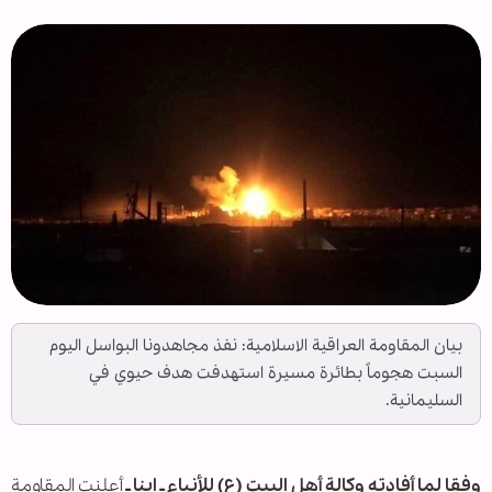
بيان المقاومة العراقية الاسلامية: نفذ مجاهدونا البواسل اليوم
السبت هجوماً بطائرة مسيرة استهدفت هدف حيوي في
السليمانية.
وفقا لما أفادته وكالة أهل البيت (ع) للأنباء ـ ابنا ـ
أعلنت المقاومة