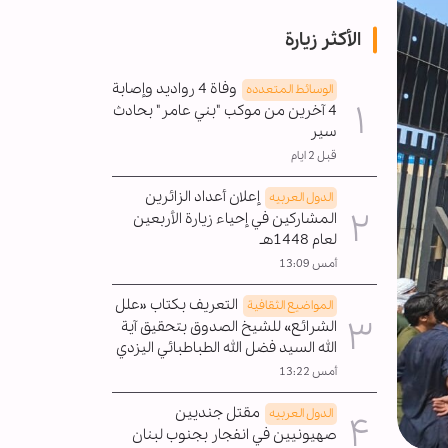
الأكثر زيارة
وفاة 4 رواديد وإصابة
الوسائط المتعدده
4 آخرين من موكب "بني عامر" بحادث
سير
قبل 2 ايام
إعلان أعداد الزائرين
الدول العربیه
المشاركين في إحياء زيارة الأربعين
لعام 1448هـ
أمس 13:09
التعريف بكتاب «علل
المواضیع الثقافية
الشرائع» للشيخ الصدوق بتحقيق آية
الله السيد فضل الله الطباطبائي اليزدي
أمس 13:22
مقتل جنديين
الدول العربیه
صهيونيين في انفجار بجنوب لبنان