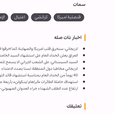
سمات
قنصلية اميركا
كراتشي
اغتيال
الإ
اخبار ذات صله
لاريجاني: سنحرق قلب امريكا والصهاينة كما احرقوا ق
العراق يعلن الحداد العام على استشهاد السيد الخامن
السيد السيستاني: على الشعب الايراني الا يسمح لل
لاريجاني مخاطبا دول المنطقة: لسنا بصدد الاعتداء 
40 يوماً من الحداد العام بمناسبة استشهاد قائد الثورة الإسلامية
استهداف حاملة الطائرات «أبراهام لينكولن» بأربعة صو
ارتفاع عدد الطلاب الشهداء جراء العدوان الصهيوني-الأمريكي إ
تعليقك