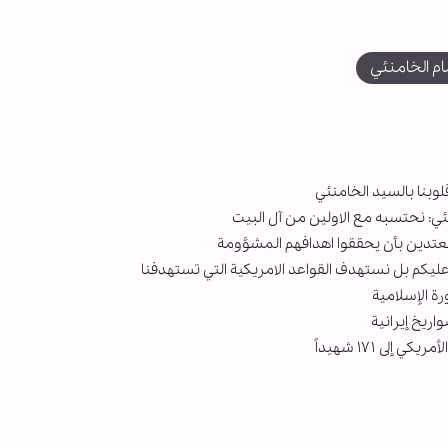
مام الخامنئي
لوبنا بالسيد الخامنئي
ئي: نحتسبه مع الاولين من آل البيت
معتدين بأن يحققوا اهدافهم المشؤومة
عليكم بل نستهدف القواعد الامريكية التي تستهدفنا
اريخ إيرانية
لى ١٧١ شهيداً