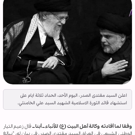
اعلن السيد مقتدى الصدر، اليوم الأحد، الحداد ثلاثة ايام على
استشهاد قائد الثورة الاسلامية الشهيد السيد علي الخامنئي.
وفقا لما أفادته وكالة أهل البيت (ع) للأنباء ــ أبنا ــ
قال زعيم التيار
الوطني الشيعي في العراق السيد مقتدى الصدر، في بيان له، "ببالغ