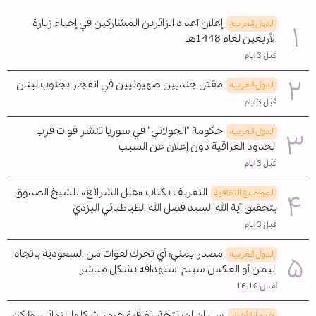
إعلان أعداد الزائرين المشاركين في إحياء زيارة
الدول العربیه
الأربعين لعام 1448هـ
قبل 3 ايام
مقتل جنديين صهيونيين في انفجار بجنوب لبنان
الدول العربیه
قبل 3 ايام
حكومة "الجولاني" في سوريا تنشر قوات قرب
الدول العربیه
الحدود العراقية دون إعلان عن السبب
قبل 3 ايام
التعريف بكتاب «علل الشرائع» للشيخ الصدوق
المواضیع الثقافية
بتحقيق آية الله السيد فضل الله الطباطبائي اليزدي
قبل 3 ايام
مصدر يمني: أي تحرك لقوات من السعودية باتجاه
الدول العربیه
اليمن أو العكس سيتم استهدافه بشكل مباشر
أمس 16:10
سي إن إن: تتخذ اتفاقية هرمز شكلها النهائي، ولكن
خدمة الأخبار