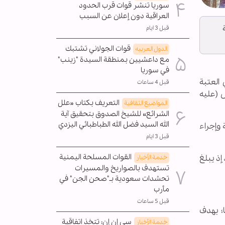
سوريا تنشر قوات قرب الحدود
العراقية دون إعلان عن السبب
قبل 3 ايام
قوات الجولاني تشتبك
الدول العربیه
مع داعشيين بمنطقة السيدة "زينب"
في سوريا
العتبة
قبل 4 ساعات
س (عليه
التعريف بكتاب «علل
المواضیع الثقافية
الشرائع» للشيخ الصدوق بتحقيق آية
الله السيد فضل الله الطباطبائي اليزدي
 وإجراء
قبل 3 ايام
القوات المسلحة اليمنية
إذ يبلغ
خدمة الأخبار
تستهدف بالصواريخ والمسيرات
تحشدات سعودية بـ"صحن الجن" في
مأرب
قبل 5 ساعات
لاكات القسم بدأت بتفكيك أجزاء الباب الذي يمتد عمره لقرابة 138 عامًا؛ بهدف
سي إن إن: تتخذ اتفاقية
خدمة الأخبار