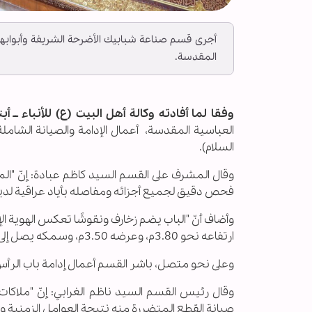
أجرى قسم صناعة شبابيك الأضرحة الشريفة وأبوابها ف
المقدسة.
وفقا لما أفادته وكالة أهل البيت (ع) للأنباء ــ أبنا
العباسية المقدسة، أعمال الإدامة والصيانة الشامل
السلام).
وقال المشرف على القسم السيد كاظم عبادة: إنّ "المل
فحص دقيق لجميع أجزائه ومفاصله بأياد عراقية لديها
وأضاف أنّ "الباب يضم زخارف ونقوشًا تعكس الهوية ال
ارتفاعه نحو 3.80م، وعرضه 3.50م، وسمكه يصل إلى 10سم".
وعلى نحو متصل، باشر القسم أعمال إدامة باب الرأس
صيانة القطع المتضررة منه نتيجة العوامل الزمنية وا