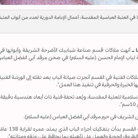
ي العتبة العباسية المقدسة، أعمال الإدامة الدورية لعدد من أبواب العتبة
 ــ
أنهت ملاكات قسم صناعة شبابيك الأضرحة الشريفة وأبوابها في 
ة لباب الإمام الحسن (عليه السلام) في صحن مرقد أبي الفضل العبا
اكات الفنية في القسم أنجزت صيانة الباب بعد نقله إلى الورشة الفنية
 الخبرة والحرفية في تنفيذ هذا العمل".
إسلامية للعتبة المقدسة، ويُعد تحفة فنية ذات أبعاد هندسية دقيقة، 
 الشريف في حرم مرقد أبي الفضل العباس (عليه السلام).
وقال رئيس القسم السيد ناظم الغرابي: إنّ "م
لظروف الجوية والعمل على تأهيله بما يحافظ على رونقه ومتانته".