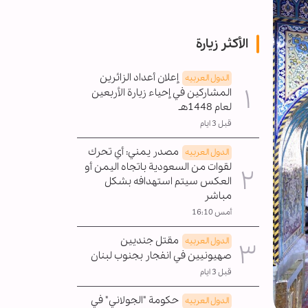
الأكثر زيارة
إعلان أعداد الزائرين
الدول العربیه
المشاركين في إحياء زيارة الأربعين
لعام 1448هـ
قبل 3 ايام
مصدر يمني: أي تحرك
الدول العربیه
لقوات من السعودية باتجاه اليمن أو
العكس سيتم استهدافه بشكل
مباشر
أمس 16:10
مقتل جنديين
الدول العربیه
صهيونيين في انفجار بجنوب لبنان
قبل 3 ايام
حكومة "الجولاني" في
الدول العربیه