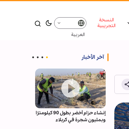
النسخة
التجريبية
العربية
آخر الأخبار
ت
إنشاء حزام أخضر بطول 90 كيلومترًا
الحسين(ع) من
اشر
وبمليون شجرة في كربلاء
العدالة؛ إزالة 
قدسة
مسيحي في كربل