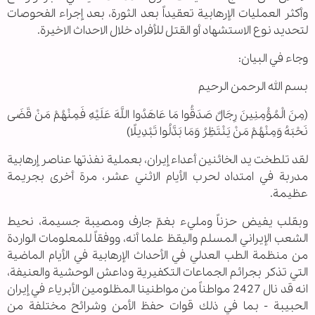
وأكثر العمليات الإرهابية تعقيداً بعد الثورة، بعد إجراء الفحوصات
لتحديد نوع الاستشهاد أو القتل للأفراد خلال الاحداث الاخيرة.
وجاء في البيان:
بسم الله الرحمن الرحيم
(مِنَ الْمُؤْمِنِينَ رِجَالٌ صَدَقُوا مَا عَاهَدُوا اللَّهَ عَلَيْهِ فَمِنْهُمْ مَنْ قَضَى
نَحْبَهُ وَمِنْهُمْ مَنْ يَنْتَظِرُ وَمَا بَدَّلُوا تَبْدِيلًا)
لقد تلطخت يد الخائنين أعداء إيران، بعملية نفذتها عناصر إرهابية
مدربة في امتداد لحرب الأيام الاثني عشر، مرة أخرى بجريمة
عظيمة.
وبقلب يفيض حزناً ومليء بغمّ جارف ومصيبة جسيمة، نحيط
الشعب الإيراني المسلم واليقظ علما أنه، ووفقاً للمعلومات الواردة
من منظمة الطب العدلي في الأحداث الإرهابية في الأيام الماضية
التي تذكر بجرائم الجماعات التكفيرية وداعش الوحشية والعنيفة،
انه قد نال 2427 مواطناً من مواطنينا المظلومين الأبرياء في إيران
الحبيبة - بما في ذلك قوات حفظ الأمن وشرائح مختلفة من