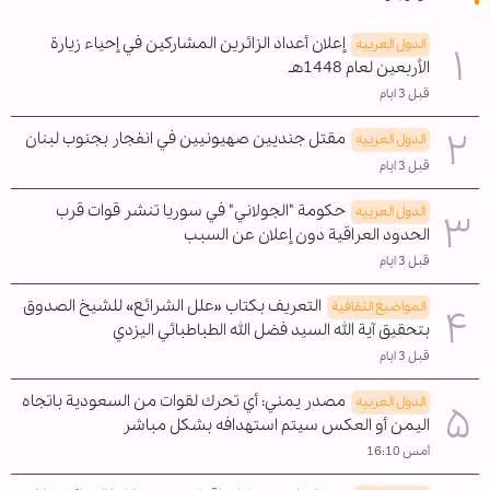
إعلان أعداد الزائرين المشاركين في إحياء زيارة
الدول العربیه
الأربعين لعام 1448هـ
قبل 3 ايام
مقتل جنديين صهيونيين في انفجار بجنوب لبنان
الدول العربیه
قبل 3 ايام
حكومة "الجولاني" في سوريا تنشر قوات قرب
الدول العربیه
الحدود العراقية دون إعلان عن السبب
قبل 3 ايام
التعريف بكتاب «علل الشرائع» للشيخ الصدوق
المواضیع الثقافية
بتحقيق آية الله السيد فضل الله الطباطبائي اليزدي
قبل 3 ايام
مصدر يمني: أي تحرك لقوات من السعودية باتجاه
الدول العربیه
اليمن أو العكس سيتم استهدافه بشكل مباشر
أمس 16:10