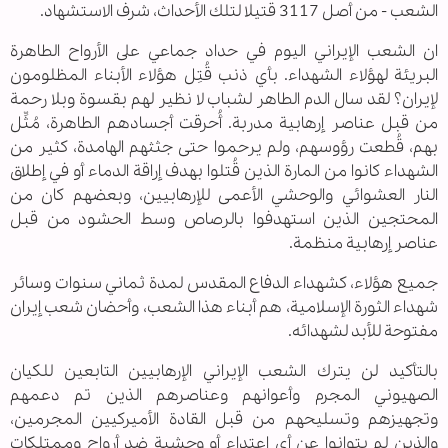
الشعب - من أصل 3117 قتيلا لتلك الأحداث، شرف الاستشهاد.
ان الشعب الإيراني اليوم في حداد جماعي على الأرواح الطاهرة
البريئة لهؤلاء الشهداء. بأي ذنب قُتِل هؤلاء الأبناء المظلومون
لإيران؟ لقد سال الدم الطاهر لشباب لا نظير لهم بقسوة وبلا رحمة
من قبل عناصر إرهابية مدربة. أُحرقت أجسادهم الطاهرة، مُثِّل
بهم، قُطعت رؤوسهم، ولم يرحموا حتى جثثهم الهامدة، كثير من
الشهداء كانوا من المارة الذين قُتلوا بهدف إراقة الدماء أو في إطلاق
النار العشوائي والوحشي الأعمى للإرهابيين، وبعضهم كان من
المحتجين الذين استهدفوا بالرصاص وسط الحشود من قبل
عناصر إرهابية منظمة.
جميع هؤلاء، كشهداء الدفاع المقدس لمدة ثماني سنوات وسائر
شهداء الثورة الإسلامية، هم أبناء هذا الشعب، وأحضان شعب إيران
مفتوحة للأبد لشهدائه.
بالتأكيد لن يترك الشعب الإيراني الإرهابيين التابعين للكيان
الصهيوني المجرم وأعوانهم وعناصرهم الذين تم دعمهم
وتجهيزهم وتسليحهم من قبل القادة الأميركيين المجرمين،
والذين لم يتوانوا عن أي اعتداء أو وحشية ضد أرواح وممتلكات