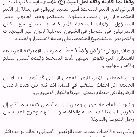
وفقا لما أفادته وكالة أهل البيت (ع) للأنباء ــ أبنا ــ
كتب السفير
الإيراني لدى الأمم المتحدة أمير سعيد إيرواني في رسالة إلى الأمم
المتحدة أن إيران تندد بالسلوك المستمر وغير القانوني وغير
المسؤول للولايات المتحدة الأمريكية، بالتنسيق مع الكيان
الإسرائيلي، في التدخل في الشؤون الداخلية لإيران عبر التهديدات
والتحريض والتشجيع المتعمد على زعزعة الاستقرار والعنف.
واضاف إيرواني: نرفض رفضاً قاطعاً الممارسات الأميركية المزعزعة
للاستقرار التي تقوض ميثاق الأمم المتحدة وتهدد أسس السلم
والأمن الدوليين.
وكان المجلس الاعلى للامن القومي الايراني قد أصدر بيانا أمس
الجمعة اثر احداث الشغب في البلاد، اكد فيه بأن هذه الاعمال
الارهابية هي خطة وضعتها اميركا والكيان الصهيوني.
وشهدت العاصمة طهران ومدن ايرانية أعمال شغب، ما أدّى إلى
تخريب الممتلكات العامّة والخاصّة، واستشهاد وجرح العديد من
رجال الشرطة والتعبئة.
وتأتي هذه الأحداث بعدما هدّد الرئيس الأميركي دونالد ترامب أكثر