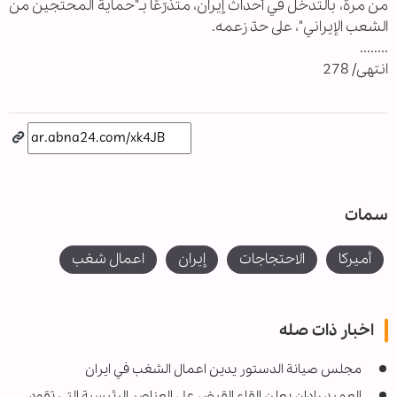
من مرة، بالتدخّل في أحداث إيران، متذرّعًا بـ"حماية المحتجين من
الشعب الإيراني"، على حدّ زعمه.
........
انتهى/ 278
سمات
أميركا
الاحتجاجات
إيران
اعمال شغب
اخبار ذات صله
مجلس صيانة الدستور يدين اعمال الشغب في ايران
العميد رادان يعلن القاء القبض على العناصر الرئيسية التي تقود