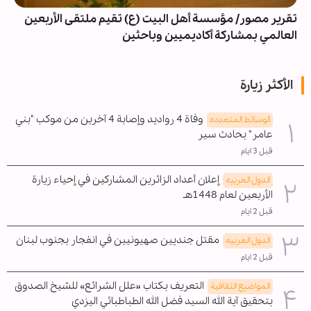
تقرير مصور/ مؤسسة أهل البيت (ع) تقيم ملتقى الأربعين
العالمي بمشاركة أكاديميين وباحثين
الأكثر زيارة
وفاة 4 رواديد وإصابة 4 آخرين من موكب "بني
الوسائط المتعدده
عامر" بحادث سير
قبل 3 ايام
إعلان أعداد الزائرين المشاركين في إحياء زيارة
الدول العربیه
الأربعين لعام 1448هـ
قبل 2 ايام
مقتل جنديين صهيونيين في انفجار بجنوب لبنان
الدول العربیه
قبل 2 ايام
التعريف بكتاب «علل الشرائع» للشيخ الصدوق
المواضیع الثقافية
بتحقيق آية الله السيد فضل الله الطباطبائي اليزدي