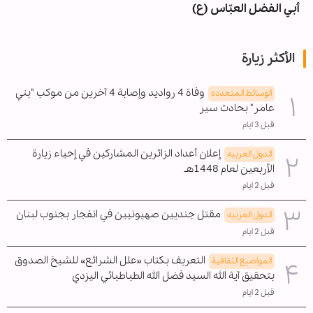
أبي الفضل العبّاس (ع)
الأكثر زيارة
وفاة 4 رواديد وإصابة 4 آخرين من موكب "بني
الوسائط المتعدده
عامر" بحادث سير
قبل 3 ايام
إعلان أعداد الزائرين المشاركين في إحياء زيارة
الدول العربیه
الأربعين لعام 1448هـ
قبل 2 ايام
مقتل جنديين صهيونيين في انفجار بجنوب لبنان
الدول العربیه
قبل 2 ايام
التعريف بكتاب «علل الشرائع» للشيخ الصدوق
المواضیع الثقافية
بتحقيق آية الله السيد فضل الله الطباطبائي اليزدي
قبل 2 ايام