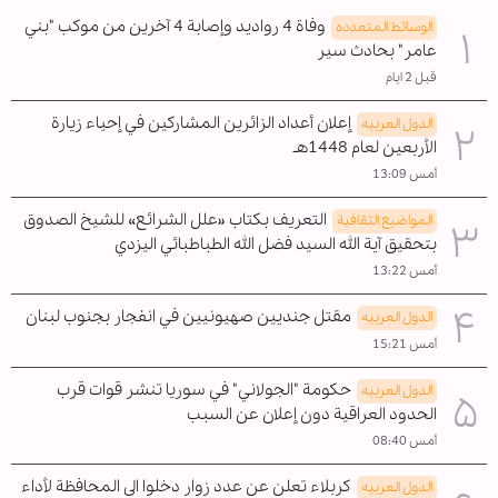
وفاة 4 رواديد وإصابة 4 آخرين من موكب "بني
الوسائط المتعدده
عامر" بحادث سير
قبل 2 ايام
إعلان أعداد الزائرين المشاركين في إحياء زيارة
الدول العربیه
الأربعين لعام 1448هـ
أمس 13:09
التعريف بكتاب «علل الشرائع» للشيخ الصدوق
المواضیع الثقافية
بتحقيق آية الله السيد فضل الله الطباطبائي اليزدي
أمس 13:22
مقتل جنديين صهيونيين في انفجار بجنوب لبنان
الدول العربیه
أمس 15:21
حكومة "الجولاني" في سوريا تنشر قوات قرب
الدول العربیه
الحدود العراقية دون إعلان عن السبب
أمس 08:40
كربلاء تعلن عن عدد زوار دخلوا الى المحافظة لأداء
الدول العربیه