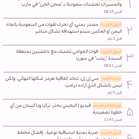
والمسيرات تحشدات سعودية بـ"صحن الجن" في مأرب
أمس 08:33
مصدر يمني: أي تحرك لقوات من السعودية باتجاه
الدول العربیه
اليمن أو العكس سيتم استهدافه بشكل مباشر
قبل 2 ايام
قوات الجولاني تشتبك مع داعشيين بمنطقة
الدول العربیه
السيدة "زينب" في سوريا
أمس 08:51
سي إن إن: تتخذ اتفاقية هرمز شكلها النهائي، ولكن
خدمة الأخبار
ليس بالشكل الذي أراده ترامب
قبل 3 ايام
فيديو | البخيتي يحذر تركيا وباكستان من أي
الوسائط المتعدده
خطوة تصعيدية
أمس 12:42
ضربة يمنية استباقية نوعية.. إفشال مخطط
الدول العربیه