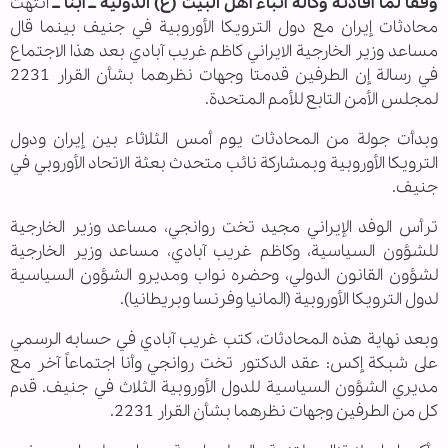
وفقا لما أفادته وكالة أنباء أهل البيت (ع) الدولية ــ أبنا ــ
انتهت
محادثات إيران مع دول الترويكا الأوروبية في جنيف بينما قال
مساعد وزير الخارجية الايراني كاظم غريب آبادي بعد هذا الاجتماع
في رسالة إن الطرفين قدمتا وجهات نظرهما بشأن القرار 2231
لمجلس الأمن التابع للأمم المتحدة.
وبدأت جولة من المحادثات يوم أمس الثلاثاء بين إيران ودول
الترويكا الأوروبية وبمشاركة نائب متحدث بعثة الاتحاد الأوروبي في
جنيف.
ترأس الوفد الإيراني مجيد تخت روانجي، مساعد وزير الخارجية
للشؤون السياسية، وكاظم غريب آبادي، مساعد وزير الخارجية
لشؤون القانون الدولي، وحضره نواب ومديرو الشؤون السياسية
لدول الترويكا الأوروبية (المانيا وفرنسا وبريطانيا).
وبعد نهاية هذه المحادثات، كتب غريب آبادي في حسابه الرسمي
على شبكة إكس: عقد الدكتور تخت روانجي وأنا اجتماعاً آخر مع
مديري الشؤون السياسية للدول الأوروبية الثلاث في جنيف. قدم
كل من الطرفين وجهات نظرهما بشأن القرار 2231.