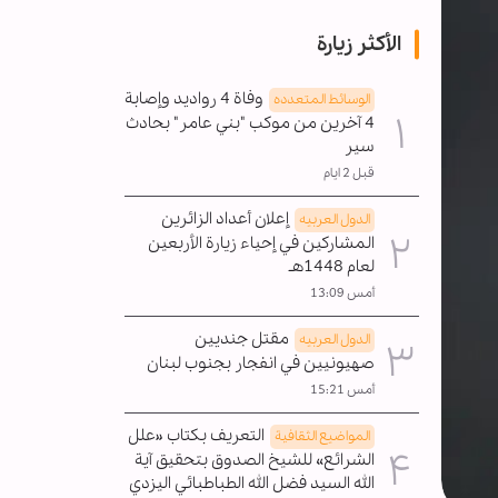
الأكثر زيارة
وفاة 4 رواديد وإصابة
الوسائط المتعدده
4 آخرين من موكب "بني عامر" بحادث
سير
قبل 2 ايام
إعلان أعداد الزائرين
الدول العربیه
المشاركين في إحياء زيارة الأربعين
لعام 1448هـ
أمس 13:09
مقتل جنديين
الدول العربیه
صهيونيين في انفجار بجنوب لبنان
أمس 15:21
التعريف بكتاب «علل
المواضیع الثقافية
الشرائع» للشيخ الصدوق بتحقيق آية
الله السيد فضل الله الطباطبائي اليزدي