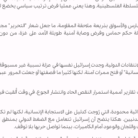
 للسلطة الفلسطينية. وهذا يعني عمليا فرض ترتيب سياسي يخضع 
ارس والأسواق بذريعة ملاحقة المقاومة، ما جعل شعار "التحرير" مجر
زالة حكم حماس وفرض وصاية أمنية طويلة الأمد على غزة، من دو
لانتقادات الدولية، وجدت إسرائيل نفسها في عزلة نسبية غير مسبوقة
نية" أو فتح ممرات آمنة، لكنها كثيرا ما قصفتها أو جعلت المرور عب
رير أممية استمرار النقص الحاد وانتشار الجوع، في وقت أُلقيت ف
ية محدودة، التي رُوجت كدليل على الاستجابة الإنسانية، لكنها لم 
دنيين. هكذا يتضح أن إسرائيل تتعامل مع الضغط الدولي بمنطق ال
واللجان والوعود أمام الكاميرات، بينما تواصل حربها بلا توقف.