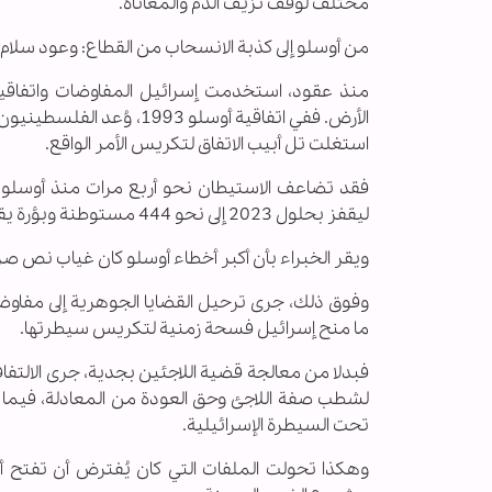
مختلف لوقف نزيف الدم والمعاناة.
من أوسلو إلى كذبة الانسحاب من القطاع: وعود سلام 
منذ عقود، استخدمت إسرائيل المفاوضات واتفاقيا
الأرض. ففي اتفاقية أوسل
استغلت تل أبيب الاتفاق لتكريس الأمر الواقع.
ليقفز بحلول 2023 إلى نحو 444 مستوطنة وبؤرة يقطنها حوالي 950 ألف مستوطن.
ويقر الخبراء بأن أكبر أخطاء أوسلو كان غياب نص صري
وفوق ذلك، جرى ترحيل القضايا الجوهرية إلى مفاوض
ما منح إسرائيل فسحة زمنية لتكريس سيطرتها.
فبدلا من معالجة قضية اللاجئين بجدية، جرى الالتفا
لشطب صفة اللاجئ وحق العودة من المعادلة، فيما تس
تحت السيطرة الإسرائيلية.
وهكذا تحولت الملفات التي كان يُفترض أن تفتح 