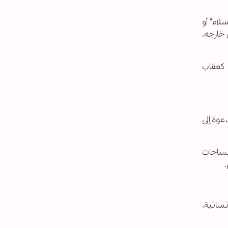
السلام" أو
خارجه،
الانسحاب" إلى حصار كامل منذ 2007، استُخدم كعقاب
عوة إلى
 مساحات
نسانية،