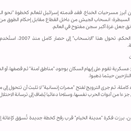
ته، جاء انسحاب غزة 2005 كواحد من أبرز مسرحيات الخداع. فقد قدمته إسرائيل للعالم كخطوة "نحو 
غة السيطرة: انسحاب الجيش من داخل القطاع مقابل إحكام الطوق من 
نق جعل غزة أكبر سجن مفتوح في العالم.
وبعد فوز حركة حماس بالانتخابات 2006 وتوليها الحكم، تحول هذا "
.
عسكرية تقوم على إيهام السكان بوجود "مناطق آمنة" ثم قصفها، أو الد
لنازحين حيثما ذهبوا.
ملة، ثم جرى الترويج لفتح "ممرات إنسانية" لا تلبث أن تتحول إلى
ا من أدوات الحرب نفسها، وسلاحا دعائيا يُضاف إلى ترسانة الاحتلال.
تون، برزت فكرة "مدينة الخيام" قرب رفح كخطة جديدة تُسوَق كإغاثة إ