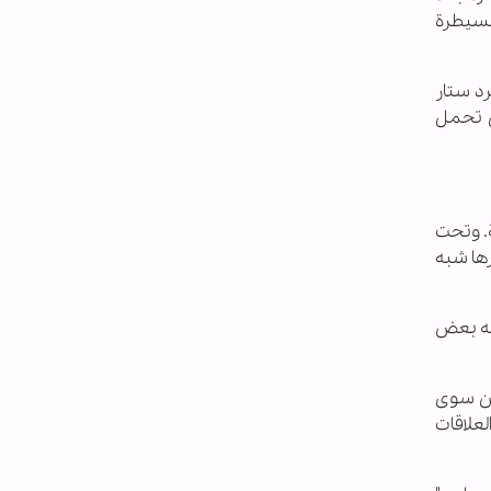
لسيطرة
د ستار
ن تحمل
. وتحت
رها شبه
يه بعض
تكن سوى
علاقات