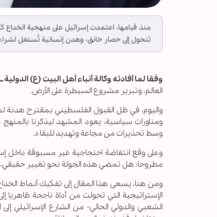
منذ قيامها، اعتمدت إسرائيل على منهجية الخداع كأدا
تتحول إلى حصار خانق، وهدن إنسانية تُستغل لشرا
وفقا لما أفادته وكالة أنباء أهل البيت (ع) الدولية ــ أ
العالم، وتبرير مشروع السيطرة على الأرض.
واليوم، في ظل القبول الفلسطيني بمقترح هدنة ل
ومناورات سياسية، يعود المشهد ليذكرنا بالمنهج ذ
وسط تحذيرات من مجاعة وتهديد للبقاء.
وعلى وقع انتفاضة احتجاجية غير مسبوقة داخل إسر
مطروحا: هل تمضي هذه الجولة نحو تغيير حقيقي، أم إ
ومن هنا، يسعى هذا المقال إلى تفكيك أنماط الخداع
الإستراتيجية التي تحولت من أداة ناجحة ظاهريا إل
الشعبي والدولي الحالي- من الشارع الإسرائيلي إلى