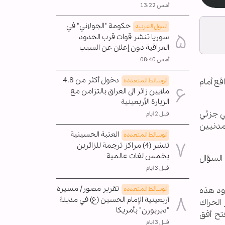
أمس 13:22
حكومة "الجولاني" في
الدول العربیه
سوريا تنشر قوات قرب الحدود
العراقية دون إعلان عن السبب
أمس 08:40
دخول أكثر من 4.8
الوسائط المتعدده
قع أمام
ملايين زائر الى العراق بالتزامن مع
الزيارة الأربعينية
ي جزئي
قبل 2 ايام
مدنيين
العتبة الحسينية
الوسائط المتعدده
تنشر (4) مراكز ترجمة للزائرين
بخمس لغات عالمية
السؤال
قبل 3 ايام
تقرير مصور/ مسيرة
الوسائط المتعدده
دود هذه
أربعينية الإمام الحسين (ع) في مدينة
 الحراك
"ديربورن" بأمريكا
فتح أفق
قبل 3 ايام