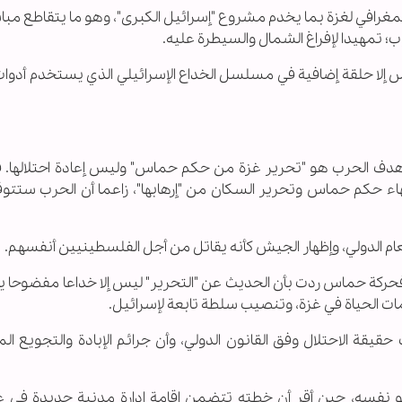
مغرافي لغزة بما يخدم مشروع "إسرائيل الكبرى"، وهو ما يتقاطع مبا
ب؛ تمهيدا لإفراغ الشمال والسيطرة عليه.
يس إلا حلقة إضافية في مسلسل الخداع الإسرائيلي الذي يستخدم أدوات 
أن هدف الحرب هو "تحرير غزة من حكم حماس" وليس إعادة احتلالها. 
إنهاء حكم حماس وتحرير السكان من "إرهابها"، زاعما أن الحرب ستتو
ام الدولي، وإظهار الجيش كأنه يقاتل من أجل الفلسطينيين أنفسهم.
فحركة حماس ردت بأن الحديث عن "التحرير" ليس إلا خداعا مفضوحا يه
مات الحياة في غزة، وتنصيب سلطة تابعة لإسرائيل.
يقة الاحتلال وفق القانون الدولي، وأن جرائم الإبادة والتجويع ا
 نفسه، حين أقر أن خطته تتضمن إقامة إدارة مدنية جديدة في غ