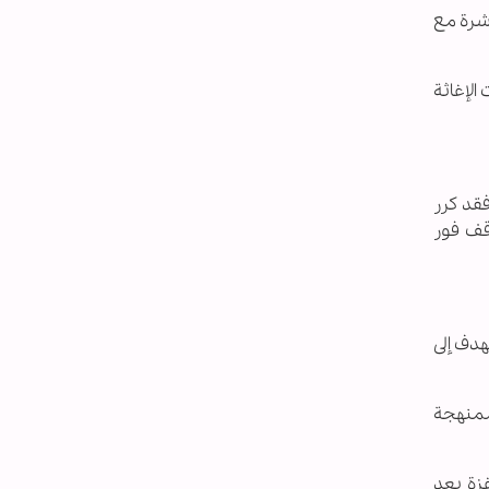
شرة مع
الإغاثة
فقد كرر
قف فور
دف إلى
لممنهجة
زة بعد