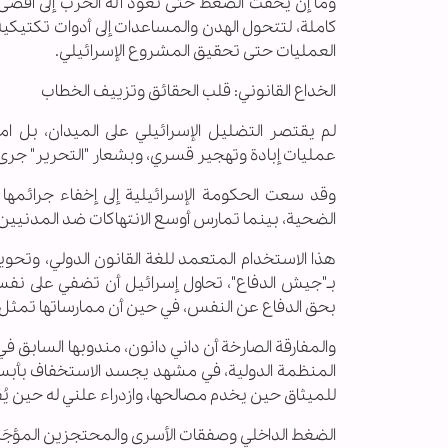
وما إن يخفت الضغط حتى تعود آلة الحرب إلى أقص
كاملة، لتتحول الهدن والمساعدات إلى أدوات تكتيكي
العمليات حتى تحقيق المشروع الإسرائيلي.
الخداع القانوني: قلب الحقائق وتزييف الخطاب
لم يقتصر التضليل الإسرائيلي على الميدان، بل امت
عمليات إبادة وتهجير قسري، وبشعار "التحرير" جرى 
وقد سعت الحكومة الإسرائيلية إلى إخفاء جرائمها 
الضحية، بينما تمارس أوسع الانتهاكات ضد المدنيين.
هذا الاستخدام المتعمد للغة القانون الدولي، وتحو
بحق الدفاع عن النفس، في حين أن ممارساتها تمثل 
والمفارقة الصارخة أن داني دانون، مندوبها السابق ف
المنظمة الدولية، في مشهد يجسد الاستخفاف بأبسط
للميثاق حين يخدم مصالحها، وازدراء علني له حين يُ
الضغط الداخلي وصفقات الأسرى والمحتجزين المؤجَل