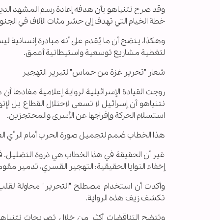
وقد صرح نتنياهو بأن هدفه إعادة رسم المشهد الدي
خطة الخيام التي تهدف إلى حشر مئات الآلاف في الجنو
وهكذا، يتضح أن ما يُقدم على أنه مبادرة إنسانية ل
لتغطية مشاريع توسعية واستيطانية أعمق.
شعار "تحرير غزة من حماس" لتبرير التهجير
روجت القيادة الإسرائيلية لرواية إعلامية مفادها 
نتنياهو أن إسرائيل لا تسعى لاحتلال القطاع بل ل
استسلام الحركة وإفراجها عن الأسرى والمحتجزين.
هذا الخطاب صُمم لتجميل صورة الحرب أمام الرأي الع
غير أن الحقيقة في هذا الخطاب هي ذروة التضليل. 
إخفاء النوايا الحقيقية: التهجير القسري، تدمير مقو
وأكدت أن استخدام مصطلح "التحرير" محاولة لقلب حق
تكشف زيف هذه الرواية.
وتتضح التناقضات أكثر من خلال تصريحات نتنياهو