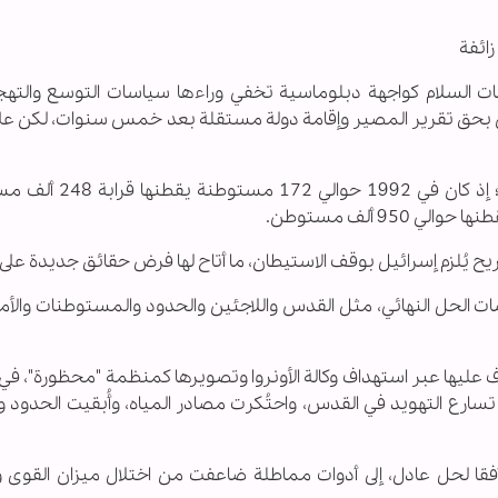
زائفة
ت السلام كواجهة دبلوماسية تخفي وراءها سياسات التوسع والتهج
و 1993، وُعد الفلسطينيون بحق تقرير المصير وإقامة دولة مستقلة بعد خمس سنوات، لكن 
فقد تضاعف الاستيطان نحو أربع مرات منذ أوسلو؛ إذ كان في 
ح يُلزم إسرائيل بوقف الاستيطان، ما أتاح لها فرض حقائق جديدة على 
ات الحل النهائي، مثل القدس واللاجئين والحدود والمستوطنات والأم
ف عليها عبر استهداف وكالة الأونروا وتصويرها كمنظمة "محظورة"، في
ارع التهويد في القدس، واحتُكرت مصادر المياه، وأُبقيت الحدود و
أفقا لحل عادل، إلى أدوات مماطلة ضاعفت من اختلال ميزان القوى