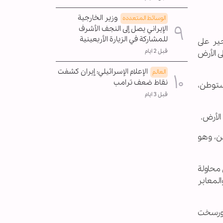
وزير الخارجية
الوسائط المتعدده
الإيراني يصل إلى النجف الأشرف
للمشاركة في الزيارة الأربعينية
ير على
قبل 2 ايام
على الأرض
الإعلام الإسرائيلي: إيران کشفت
العالم
نقاط ضعف ترامب
1992 حوالي 172 مستوطنة يقطنها قرابة 248 ألف مستوطن،
قبل 3 ايام
الأرض.
ن، وهو
 محاولة
المعابر
 ورسخت