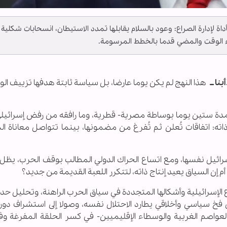
ة لإدارة الصراع: وعود بالسلام يقابلها تمدد الاستيطان، انسحابات شكلية
ء الوقت والمضي قدما بالخطط المرسومة.
بنا ــ
هذا النهج لم يكن يوما عارضا، بل سياسة ثابتة هدفها تزييف الوا
مدة ستين يوما بوساطة مصرية- قطرية، وما رافقه من رفض إسرائيل
اته: اتفاقات تُعلن ثم تُفرغ من مضمونها، بينما تتواصل معاناة ال
ائيل نفسها، ومع اتساع الحراك الدولي المطالب بوقف الحرب، يظل 
ن السياق يعيد إنتاج ذاته، لتتكرر اللعبة القديمة من جديد؟
 الإسرائيلية وأشكالها المتجددة في سياق الحرب الراهنة، وتحليل ح
ى فخ سياسي وأخلاقي يطارد الاحتلال نفسه، وصولا إلى استشراف دور
 العواصم الغربية والوسطاء الإقليميين- في كسر الحلقة المفرغة و