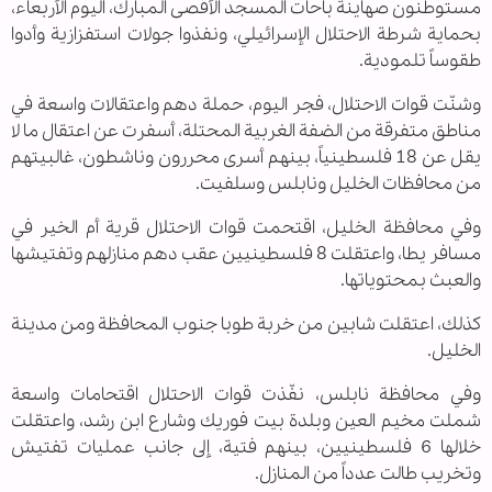
مستوطنون صهاينة باحات المسجد الأقصى المبارك، اليوم الأربعاء،
بحماية شرطة الاحتلال الإسرائيلي، ونفذوا جولات استفزازية وأدوا
طقوساً تلمودية
.
وشنّت قوات الاحتلال، فجر اليوم، حملة دهم واعتقالات واسعة في
مناطق متفرقة من الضفة الغربية المحتلة، أسفرت عن اعتقال ما لا
يقل عن 18 فلسطينياً، بينهم أسرى محررون وناشطون، غالبيتهم
من محافظات الخليل ونابلس وسلفيت
.
وفي محافظة الخليل، اقتحمت قوات الاحتلال قرية أم الخير في
مسافر يطا، واعتقلت 8 فلسطينيين عقب دهم منازلهم وتفتيشها
والعبث بمحتوياتها
.
كذلك، اعتقلت شابين من خربة طوبا جنوب المحافظة ومن مدينة
الخليل
.
وفي محافظة نابلس، نفّذت قوات الاحتلال اقتحامات واسعة
شملت مخيم العين وبلدة بيت فوريك وشارع ابن رشد، واعتقلت
خلالها 6 فلسطينيين، بينهم فتية، إلى جانب عمليات تفتيش
وتخريب طالت عدداً من المنازل
.