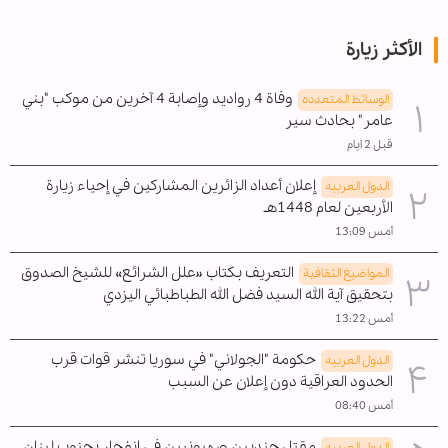
الأكثر زيارة
وفاة 4 رواديد وإصابة 4 آخرين من موكب "بني
الوسائط المتعدده
عامر" بحادث سير
قبل 2 ايام
إعلان أعداد الزائرين المشاركين في إحياء زيارة
الدول العربیه
الأربعين لعام 1448هـ
أمس 13:09
التعريف بكتاب «علل الشرائع» للشيخ الصدوق
المواضیع الثقافية
بتحقيق آية الله السيد فضل الله الطباطبائي اليزدي
أمس 13:22
حكومة "الجولاني" في سوريا تنشر قوات قرب
الدول العربیه
الحدود العراقية دون إعلان عن السبب
أمس 08:40
مقتل جنديين صهيونيين في انفجار بجنوب لبنان
الدول العربیه