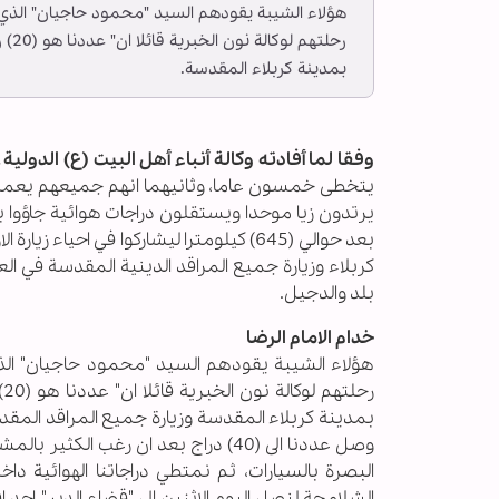
هؤلاء الشيبة يقودهم السيد "محمود حاجيان" الذي
رحل
بمدينة كربلاء المقدسة.
وفقا لما أفادته وكالة أنباء أهل البيت (ع) الدولية ــ 
يتخطى خمسون عاما، وثانيهما انهم جميعهم يعملون خ
يرتدون زيا موحدا ويستقلون دراجات هوائية جاؤوا به
بعد حوالي (645) كيلومترا ليشاركوا في اح
كربلاء وزيارة جميع المراقد الدينية المقدسة في 
بلد والدجيل.
خدام الامام الرضا
هؤلاء الشيبة يقودهم السيد "محمود حاجيان" الذ
ر
وصل عددنا الى (40) دراج بعد ان رغب
البصرة بالسيارات، ثم نمتطي دراجاتنا الهوائية د
الشلامجة لنصل اليوم الاثنين الى "قضاء الدير" احد اق