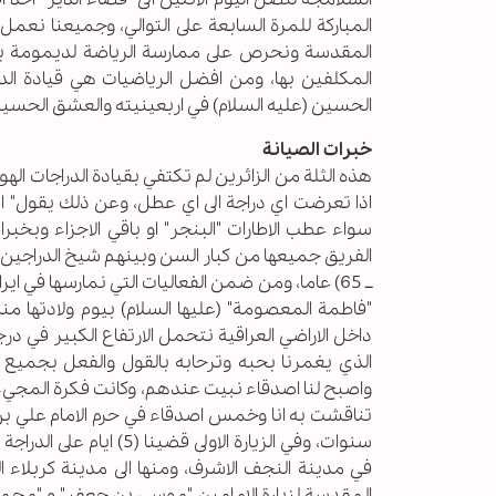
المباركة للمرة السابعة على التوالي، وجميعنا نعم
المقدسة ونحرص على ممارسة الرياضة لديمومة بناء 
المكلفين بها، ومن افضل الرياضيات هي قيادة الدراج
الحسين (عليه السلام) في اربعينيته والعشق الحسين
خبرات الصيانة
هذه الثلة من الزائرين لم تكتفي بقيادة الدراجات الهو
اذا تعرضت اي دراجة الى اي عطل، وعن ذلك يقول" 
سواء عطب الاطارات "البنجر" او باقي الاجزاء وبخب
ــ 65) عاما، ومن ضمن الفعاليات التي نمارسها في
داخل الاراضي العراقية نتحمل الارتفاع الكبير في درج
الذي يغمرنا بحبه وترحابه بالقول والفعل بجميع ا
واصبح لنا اصدقاء نبيت عندهم، وكانت فكرة المجيء الى
تناقشت به انا وخمس اصدقاء في حرم الامام علي بن
سنوات، وفي الزيارة الاو
في مدينة النجف الاشرف، ومنها الى مدينة كربلاء 
المقدسة لزيارة الامامين "موسى بن جعفر" و "محمـد 