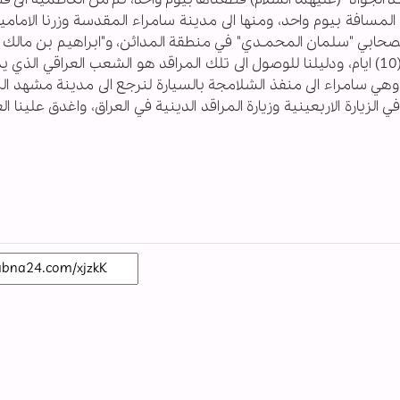
مسافة بيوم واحد، ومنها الى مدينة سامراء المقدسة وزرنا الامامي
لصحابي "سلمان المحمـدي" في منطقة المدائن، و"ابراهيم بن مالك ا
و"السيد غريب" في قضاء الدجيل، تصل رحلتنا الى (10) ايام، ودليلنا للوصول الى تلك المراقد هو الشعب العراقي ال
هي سامراء الى منفذ الشلامجة بالسيارة لنرجع الى مدينة مشهد ا
 الزيارة الاربعينية وزيارة المراقد الدينية في العراق، واغدق علينا ال