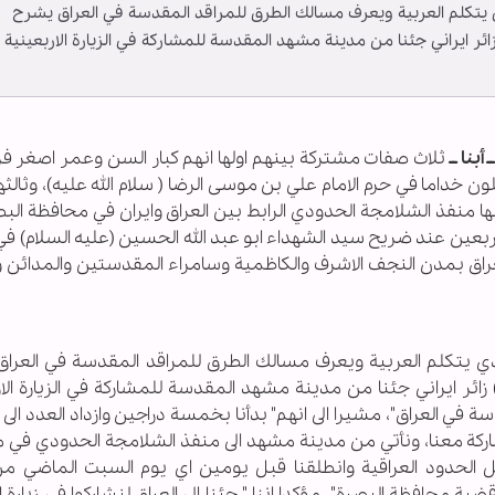
 يتكلم العربية ويعرف مسالك الطرق للمراقد المقدسة في العراق يشرح
تهم لوكالة نون الخبرية قائلا ان" عددنا هو (20) زائر ايراني جئنا من مدينة مشهد المقدسة للمشاركة في الزيارة الاربعينية
أبنا ــ
ثلاث صفات مشتركة بينهم اولها انهم كبار السن وعمر اصغر فر
داما في حرم الامام علي بن موسى الرضا ( سلام الله عليه)، وثالثه
ا منفذ الشلامجة الحدودي الرابط بين العراق وايران في محافظة الب
ياء زيارة الاربعين عند ضريح سيد الشهداء ابو عبد الله الحسين (عليه السلام) 
العراق بمدن النجف الاشرف والكاظمية وسامراء المقدستين والمدائن 
ي يتكلم العربية ويعرف مسالك الطرق للمراقد المقدسة في العرا
حلتهم لوكالة نون الخبرية قائلا ان" عددنا هو (20) زائر ايراني جئنا من مدينة مشهد المقدسة للمشاركة في الزيار
 الكثير بالمشاركة معنا، ونأتي من مدينة مشهد الى منفذ الشلامجة الحدودي ف
اخل الحدود العراقية وانطلقنا قبل يومين اي يوم السبت الماضي م
ضية محافظة البصرة"، مؤكدا اننا " جئنا الى العراق لنشاركوا في زيارة ا