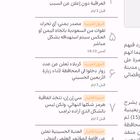
العراقية دون إعلان عن السبب
قبل 3 ايام
مصدر يمني: أي تحرك
الدول العربیه
لقوات من السعودية باتجاه اليمن أو
العكس سيتم استهدافه بشكل
مباشر
د فيهم
ما انهم
أمس 16:10
صرة على
كربلاء تعلن عن عدد
الدول العربیه
في مدينة
زوار دخلوا الى المحافظة لأداء زيارة
وقضائي
الأربعين الحسيني
قبل 3 ايام
سي إن إن: تتخذ اتفاقية
خدمة الأخبار
ق يشرح
هرمز شكلها النهائي، ولكن ليس
ة الاربعينية
بالشكل الذي أراده ترامب
بمدينة كربلاء المقدسة وزيارة جميع المراقد المقدسة في العراق"، مشيرا الى انهم" بدأنا بخمسة دراجين وازداد العدد الى (15) ثم
قبل 2 ايام
ي محافظة
العتبة الحسينية تعلن
ن منفذ
خدمة الأخبار
عن إقامة المؤتمر العلمي الدولي
لاربعين