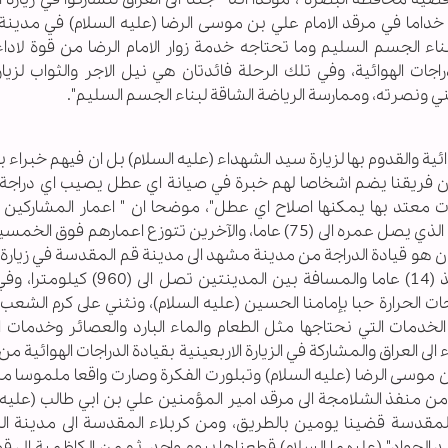
ل خداما في مرقد الامام علي بن موسى الرضا (عليه السلام) في مدي
الجسم السليم وما تحتاجه خدمة زوار الامام الرضا من قوة لاداء 
ات الهوائية، وفي تلك الرحلة فائدتان هي نيل الاجر والثواب لزيارة
ي ونصرته، وممارسة الرياضة الشاقة لبناء الجسم السليم".
ائية والقدوم بها لزيارة سيد الشهداء (عليه السلام) بل ان فيهم خبراء ب
ان فريقنا يضم اشخاصا لهم خبرة في صيانة اي عطل يصيب اي دراجة 
رات معتد بها يمكنها اصلاح اي عطل"، موضحا ان " اعمار المشاركين
 ايران هو قيادة الدراجة من مدينة مشهد الى مدينة قم المقدسة في زيارة
"فاطمة المعصومة" (عليها السلام) بيوم ولادتها منذ (14) عاما والمسافة بين المدي
ات الحرارة حبا بإمامنا الحسين (عليه السلام)، ونثني على كرم الشعب 
لخدمات التي نحتاجها مثل الطعام والماء البارد والعصائر وخدمات ا
 العراق والمشاركة في الزيارة الاربعينية بقيادة الدراجات الهوائية م
 موسى الرضا (عليه السلام) وتبلورت الفكرة وصارت واقعا ملموسا م
لى قضينا (5) ايام على الدراجة من منفذ الشلامجة الى مرقد امير المؤمنين علي بن ابي طالب (عل
المقدسة قضينا يومين بالطريق، ومن كربلاء المقدسة الى مدينة ال
الجواد" (عليهما السلام) قطعناها بيوم واحد، ثم من الكاظمية الى ق