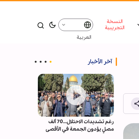
النسخة
التجريبية
العربية
آخر الأخبار
ت من
رغم تشديدات الاحتلال...70 ألف
إقامة ندوة و م
العكس
مصلٍ يؤدون الجمعة في الأقصى
للإمام الشهيد 
شر