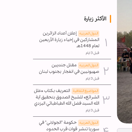
الأكثر زيارة
إعلان أعداد الزائرين
الدول العربیه
المشاركين في إحياء زيارة الأربعين
لعام 1448هـ
قبل 3 ايام
مقتل جنديين
الدول العربیه
صهيونيين في انفجار بجنوب لبنان
قبل 3 ايام
التعريف بكتاب «علل
المواضیع الثقافية
الشرائع» للشيخ الصدوق بتحقيق آية
الله السيد فضل الله الطباطبائي اليزدي
قبل 3 ايام
حكومة "الجولاني" في
الدول العربیه
سوريا تنشر قوات قرب الحدود