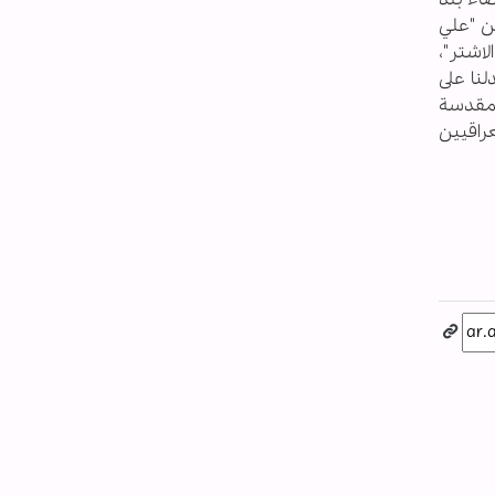
ن "علي
لاشتر"،
ذي يدلنا على
لمقدسة
عراقيين