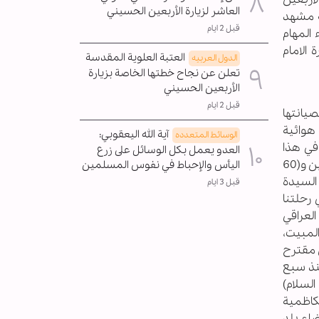
العاشر لزيارة الأربعين الحسيني
نة مشهد
قبل 2 ايام
المهام
 الامام
العتبة العلوية المقدسة
الدول العربیه
تعلن عن نجاح خطتها الخاصة بزيارة
الأربعين الحسيني
قبل 2 ايام
صيانتها
هوائية
آية الله اليعقوبي:
الوسائط المتعدده
 في هذا
العدو يعمل بكل الوسائل على زرع
الفريق جميعها من كبار السن وبينهم شيخ الدراجين الذي يصل عمره الى (75) عاما، والآخرين تتوزع اعمارهم فوق الخمسين و(60
اليأس والإحباط في نفوس المسلمين
 السيدة
قبل 3 ايام
نتين تصل الى (960) كيلومترا، وفي رحلتنا
العراقي
لمبيت،
ن مقترح
نذ سبع
يه السلام)
كاظمية
ضاء بلد