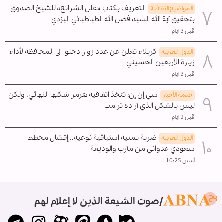
التعريف بكتاب «علل الشرائع» للشيخ الصدوق
المواضیع الثقافية
بتحقيق آية الله السيد فضل الله الطباطبائي اليزدي
قبل 3 ايام
كربلاء تعلن عن عدد زوار دخلوا الى المحافظة لأداء
الدول العربیه
زيارة الأربعين الحسيني
قبل 3 ايام
سي إن إن: تتخذ اتفاقية هرمز شكلها النهائي، ولكن
خدمة الأخبار
ليس بالشكل الذي أراده ترامب
قبل 2 ايام
ضربة يمنية استباقية نوعية.. إفشال مخطط
الدول العربیه
سعودي عدواني من مأرب والوديعة
أمس 10:25
صوت الشيعة الذين لا إعلام لهم