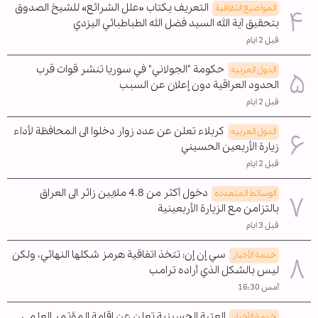
التعريف بكتاب «علل الشرائع» للشيخ الصدوق
المواضیع الثقافية
بتحقيق آية الله السيد فضل الله الطباطبائي اليزدي
قبل 2 ايام
حكومة "الجولاني" في سوريا تنشر قوات قرب
الدول العربیه
الحدود العراقية دون إعلان عن السبب
قبل 2 ايام
كربلاء تعلن عن عدد زوار دخلوا الى المحافظة لأداء
الدول العربیه
زيارة الأربعين الحسيني
قبل 2 ايام
دخول أكثر من 4.8 ملايين زائر الى العراق
الوسائط المتعدده
بالتزامن مع الزيارة الأربعينية
قبل 3 ايام
سي إن إن: تتخذ اتفاقية هرمز شكلها النهائي، ولكن
خدمة الأخبار
ليس بالشكل الذي أراده ترامب
أمس 16:30
العتبة الحسينية تعلن عن إقامة المؤتمر العلمي
خدمة الأخبار