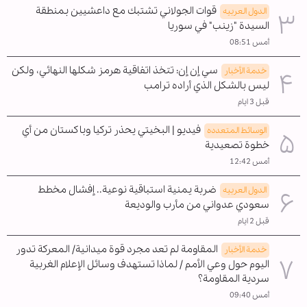
قوات الجولاني تشتبك مع داعشيين بمنطقة
الدول العربیه
السيدة "زينب" في سوريا
أمس 08:51
سي إن إن: تتخذ اتفاقية هرمز شكلها النهائي، ولكن
خدمة الأخبار
ليس بالشكل الذي أراده ترامب
قبل 3 ايام
فيديو | البخيتي يحذر تركيا وباكستان من أي
الوسائط المتعدده
خطوة تصعيدية
أمس 12:42
ضربة يمنية استباقية نوعية.. إفشال مخطط
الدول العربیه
سعودي عدواني من مأرب والوديعة
قبل 2 ايام
المقاومة لم تعد مجرد قوة ميدانية/ المعركة تدور
خدمة الأخبار
اليوم حول وعي الأمم / لماذا تستهدف وسائل الإعلام الغربية
سردية المقاومة؟
أمس 09:40