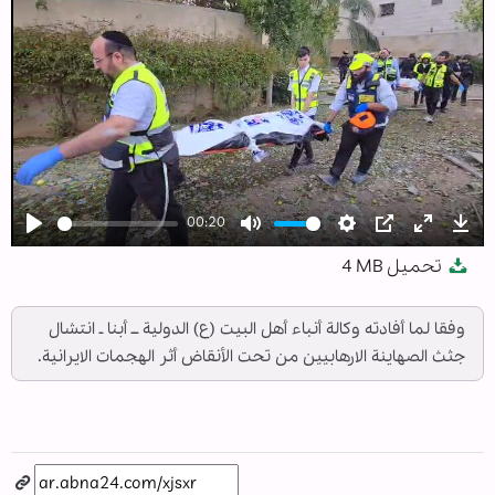
00:20
Play
Mute
Settings
PIP
Enter
Dow
تحميل
4 MB
fullscree
وفقا لما أفادته وكالة أنباء أهل البيت (ع) الدولية ــ أبنا ـ انتشال
جثث الصهاينة الارهابيين من تحت الأنقاض أثر الهجمات الايرانية.