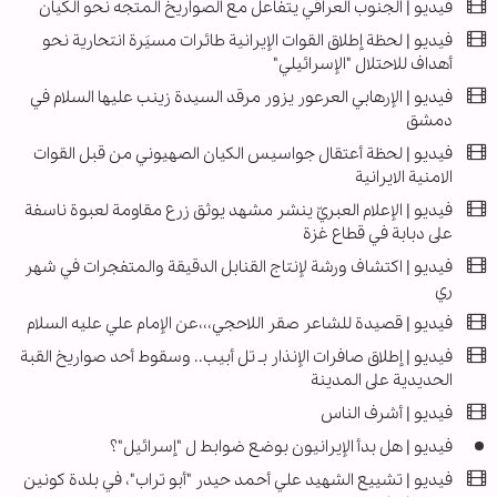
فيديو | الجنوب العراقي يتفاعل مع الصواريخ المتجه نحو الكيان
فيديو | لحظة إطلاق القوات الإيرانية طائرات مسيَرة انتحارية نحو
أهداف للاحتلال "الإسرائيلي"
فیديو | الإرهابي العرعور يزور مرقد السيدة زينب عليها السلام في
دمشق
فيديو | لحظة أعتقال جواسيس الكيان الصهيوني من قبل القوات
الامنية الايرانية
فيديو | الإعلام العبريّ ينشر مشهد يوثق زرع مقاومة لعبوة ناسفة
على دبابة في قطاع غزة
فيديو | اكتشاف ورشة لإنتاج القنابل الدقيقة والمتفجرات في شهر
ري
فيديو | قصيدة للشاعر صقر اللاحجي،،،عن الإمام علي عليه السلام
فيديو | إطلاق صافرات الإنذار بـ تل أبيب.. وسقوط أحد صواريخ القبة
الحديدية على المدينة
فيديو | أشرف الناس
فيديو | هل بدأ الإيرانيون بوضع ضوابط ل "إسرائيل"؟
فيديو | تشييع الشهيد علي أحمد حيدر "أبو تراب"، في بلدة كونين