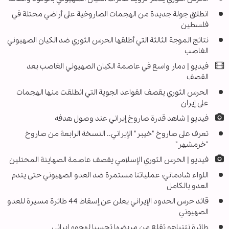
انطلاق جولة جديدة من الهجمات الصاروخية على أراضي محتلة في
فلسطين
نتائج الموجة الثالثة التي أطلقها الحرس الثوري ضد الكيان الصهيوني
الغاصب
فيديو | دمار واسع في عاصمة الكيان الصهيوني الغاصب بعد
القصف
الحرس الثوري يقصف القواعد الجوية التي انطلقت منها الهجمات
على إيران
فيديو | شاهد قدرة صاروخ إيراني عند وصول هدفه
تعرف على صاروخ "خيبر" الإيراني.. النسخة الرابعة من صاروخ
"خرمشهر"
فيديو | الحرس الثوري الإسلامي يقصف عاصمة الصهاينة المحتلين
اللواء شادماني: عملياتنا مستمرة ضد العدو الصهيوني حتى يندم
العدو بالكامل
قائد حرس الحدود الإيراني يعلن عن إسقاط 44 طائرة مسيرة للعدو
الصهيوني
طائرة نتنياهو تقلع من مربضها تحسبا لهجوم إيراني