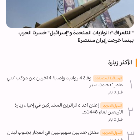
"التلغراف": الولايات المتحدة و"إسرائيل" خسرتا الحرب
بينما خرجت إيران منتصرة
الأكثر زيارة
وفاة 4 رواديد وإصابة 4 آخرين من موكب "بني
الوسائط المتعدده
عامر" بحادث سير
قبل 3 ايام
إعلان أعداد الزائرين المشاركين في إحياء زيارة
الدول العربیه
الأربعين لعام 1448هـ
قبل 2 ايام
مقتل جنديين صهيونيين في انفجار بجنوب لبنان
الدول العربیه