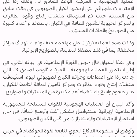
عملية الهجومية _ المركبة "الوعد الصادق 3"، وذلك ردًا على
الاعتداءات والجرائم التي ارتكبها الكيان الصهيوني في وقت سابق
من السبت، حيث تم استهداف منشآت إنتاج وقود الطائرات
والمراكز الحيوية لتأمين الطاقة في الكيان، باستخدام أعداد كبيرة
من الصواريخ والطائرات المسيّرة.
وكانت هذه العملية تركزت على مهاجمة حيفا، وتم استهداف مراكز
مختلفة، بما في ذلك مصفاة المدينة، بالصواريخ الإيرانية.
وفي هذا السياق قال حرس الثورة الإسلامية، في بيانه الثاني، في
إطار استمرار العملية الهجومية – المركبة "الوعد الصادق 3"، التي
جاءت ردًا على اعتداءات وجرائم الكيان الصهيوني اليوم، استُهدفت
منشآت إنتاج وقود الطائرات ومراكز تأمين الطاقة التابعة للكيان،
عبر هجوم واسع باستخدام أعداد كبيرة من المسيّرات والصواريخ.
وأكد البيان أن العمليات الهجومية للقوات المسلحة للجمهورية
الإسلامية الإيرانية ستتواصل بشكل أشدّ وأوسع نطاقًا، في حال
استمرار الاعتداءات والاستفزازات من قبل الكيان الصهيوني.
وأوضح أن منظومة الدفاع الجوي التابعة لقوة الجوفضاء في حرس