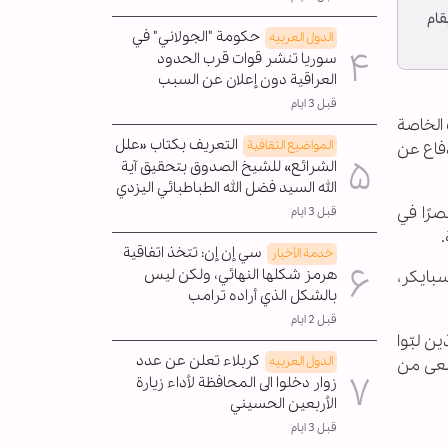
قام
حكومة "الجولاني" في
الدول العربیه
سوريا تنشر قوات قرب الحدود
العراقية دون إعلان عن السبب
قبل 3 ايام
الخاصة
التعريف بكتاب «علل
المواضیع الثقافية
دفاع عن
الشرائع» للشيخ الصدوق بتحقيق آية
الله السيد فضل الله الطباطبائي اليزدي
رًا في
قبل 3 ايام
سي إن إن: تتخذ اتفاقية
خدمة الأخبار
هرمز شكلها النهائي، ولكن ليس
بايكر،
بالشكل الذي أراده ترامب
قبل 2 ايام
ن لبّوا
كربلاء تعلن عن عدد
الدول العربیه
سعى من
زوار دخلوا الى المحافظة لأداء زيارة
الأربعين الحسيني
قبل 3 ايام