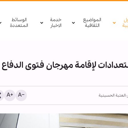
ول
المواضيع
خدمة
الوسائط
بیة
الثقافية
الاخبار
المتعددة
تعدادات لإقامة مهرجان فتوى الدفاع
:
العتبة الحسينية
تقرير مصور/ العتبة العباس
مجلس عزاء أريعينية الإمام
الحسين (ع) في مدينة "موم