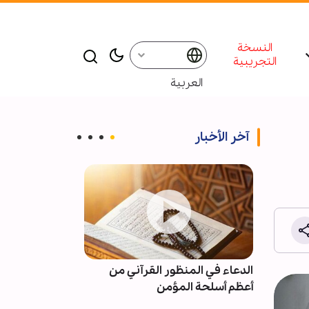
النسخة
التجريبية
العربية
آخر الأخبار
ية تقيم
الدعاء في المنظور القرآني من
تقرير مصور/ أرب
أعظم أسلحة المؤمن
الحسين (ع) بمد
باسا"
بدولة مالاوي ال