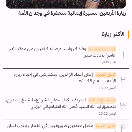
زيارة الأربعين؛ مسيرة إيمانية متجذرة في وجدان الأمة
الأكثر زيارة
وفاة 4 رواديد وإصابة 4 آخرين من موكب "بني
الوسائط المتعدده
عامر" بحادث سير
قبل 2 ايام
إعلان أعداد الزائرين المشاركين في إحياء زيارة
الدول العربیه
الأربعين لعام 1448هـ
أمس 13:09
التعريف بكتاب «علل الشرائع» للشيخ الصدوق
المواضیع الثقافية
بتحقيق آية الله السيد فضل الله الطباطبائي اليزدي
أمس 13:22
مقتل جنديين صهيونيين في انفجار بجنوب لبنان
الدول العربیه