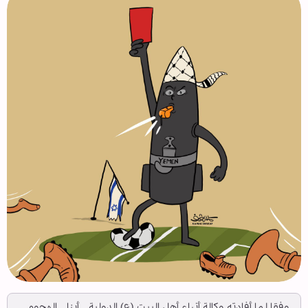
وفقا لما أفادته وكالة أنباء أهل البيت (ع) الدولية ــ أبنا ــ الهجوم