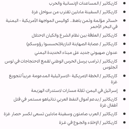
كاريكاتير / المساعدات الإنسانية والحرب
کاریکاتیر / السفينة مادلين تقترب من سواحل غزة
خسائر مؤلمة وثمن باهظ.. كواليس المواجهة الأمريكية - اليمنية
في البحر الأحمر
كاريكاتير / العلاقة بين نظام الشرع والكيان الاحتلال
کاریکاتیر / عصابة الصهاينة النازية(تحسسوا رؤوسكم)
عدوان صهيوني جديد على میناء الحديدة اليمني
كاريكاتير / ترامب يرسل الحرس الوطني لقمع الاحتجاجات في لوس
أنجلوس
کاریکاتیر / الخطة الامريكية -الاسرائيلية المدعومة عربياً لتجويع
غزة
إسرائيل في اليمن: ثلاثة مسارات لاستدراك الهزيمة
كاريكاتير / بدعم أموال النفط العربي نتانياهو مستمر في قتل
أطفال غزة
كاريكاتير / العرب صامتون وسفينة مادلين تسعى لكسر حصار غزة
كاريكاتير / الإخلاء والجـوع في غـزة