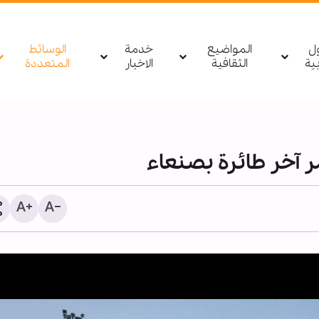
ول
المواضيع
خدمة
الوسائط
بیة
الثقافية
الاخبار
المتعددة
ر آخر طائرة بصنعاء
تقرير مصور/ السادة الخدم
يواصلون تقديم خدماتهم للز
بعد انتهاء زيارة الأربعين