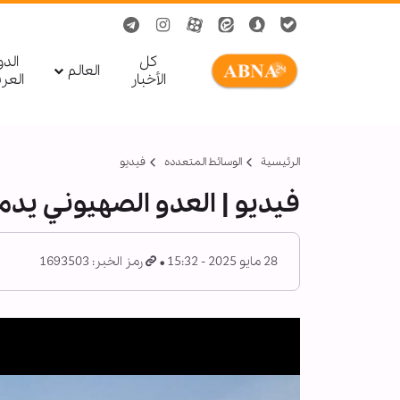
کل
الد
العالم
الأخبار
العر
الرئيسية
الوسائط المتعدده
فیدیو
فیديو | العدو الصهيوني يدم
28 مايو 2025 - 15:32
رمز الخبر: 1693503