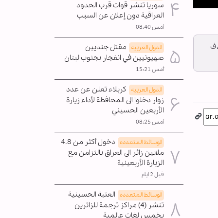
سوريا تنشر قوات قرب الحدود
Pla
العراقية دون إعلان عن السبب
أمس 08:40
دف
مقتل جنديين
الدول العربیه
صهيونيين في انفجار بجنوب لبنان
أمس 15:21
كربلاء تعلن عن عدد
الدول العربیه
زوار دخلوا الى المحافظة لأداء زيارة
الأربعين الحسيني
أمس 08:25
دخول أكثر من 4.8
الوسائط المتعدده
ملايين زائر الى العراق بالتزامن مع
الزيارة الأربعينية
قبل 2 ايام
العتبة الحسينية
الوسائط المتعدده
تنشر (4) مراكز ترجمة للزائرين
بخمس لغات عالمية