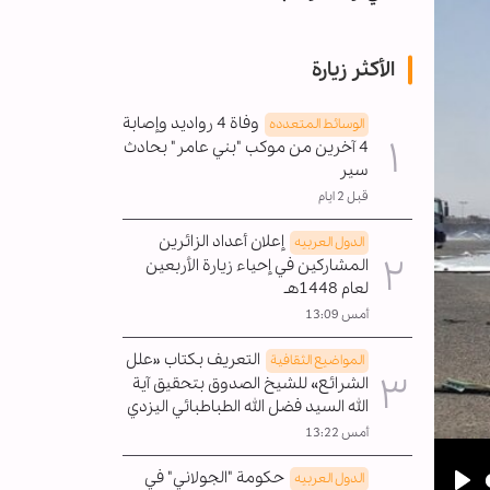
الأكثر زيارة
وفاة 4 رواديد وإصابة
الوسائط المتعدده
4 آخرين من موكب "بني عامر" بحادث
سير
قبل 2 ايام
إعلان أعداد الزائرين
الدول العربیه
المشاركين في إحياء زيارة الأربعين
لعام 1448هـ
أمس 13:09
التعريف بكتاب «علل
المواضیع الثقافية
الشرائع» للشيخ الصدوق بتحقيق آية
الله السيد فضل الله الطباطبائي اليزدي
أمس 13:22
حكومة "الجولاني" في
الدول العربیه