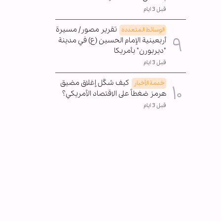
قبل 3 ايام
تقرير مصور/ مسيرة
الوسائط المتعدده
أربعينية الإمام الحسين (ع) في مدينة
"ديربورن" بأمريكا
قبل 3 ايام
كيف شكّل إغلاق مضيق
خدمة الأخبار
هرمز ضغطاً على الاقتصاد الأمريكي؟
قبل 3 ايام