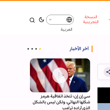
النسخة
التجريبية
العربية
آخر الأخبار
سي إن إن: تتخذ اتفاقية هرمز
تقرير مصور/ إق
ائرين
شكلها النهائي، ولكن ليس بالشكل
السنوي لزائري ا
الذي أراده ترامب
أفريقيا