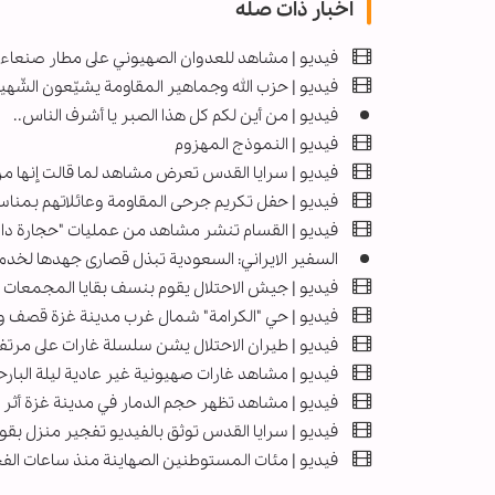
اخبار ذات صله
فيديو | مشاهد للعدوان الصهيوني على مطار صنعاء 
فيديو | حزب الله وجماهير المقاومة يشيّعون الشّهي
فيديو | من أين لكم كل هذا الصبر يا أشرف الناس..
فيديو | النموذج المهزوم
فيديو | سرايا القدس تعرض مشاهد لما قالت إنها م
فیديو | حفل تكريم جرحى المقاومة وعائلاتهم بمناسب
فيديو | القسام تنشر مشاهد من عمليات "حجارة داو
السفیر الایراني: السعودية تبذل قصارى جهدها لخدمة
فيديو | جیش الاحتلال یقوم بنسف بقایا المجمعات 
فيديو | حي "الكرامة" شمال غرب مدينة غزة قصف و
فيديو | طيران الاحتلال يشن سلسلة غارات على مرتف
فيديو | مشاهد غارات صهيونية غير عادية ليلة البا
فيديو | مشاهد تظهر حجم الدمار في مدينة غزة أثر ا
فيديو | سرايا القدس توثق بالفيديو تفجير منزل بقو
فيديو | مئات المستوطنين الصهاينة منذ ساعات الفج