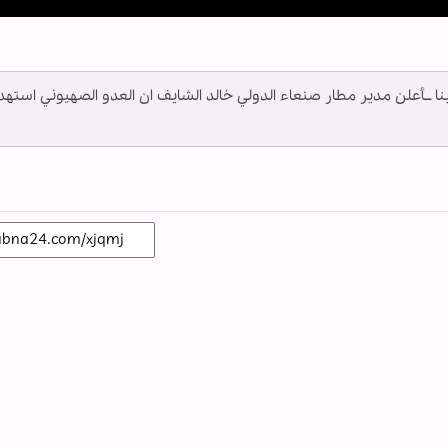
y
ــ أبنا ــأعلن مدير مطار صنعاء الدولي خالد الشايف ان العدو الصهيوني استه