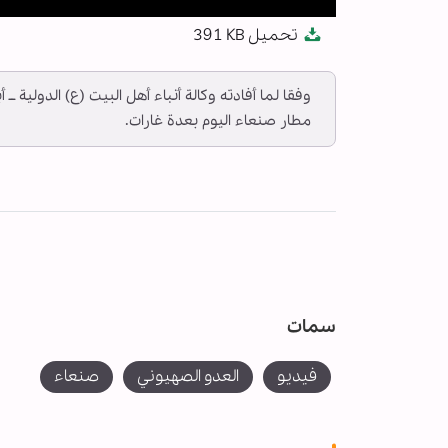
Mute
Settings
PIP
Enter
Download
تحميل
391 KB
fullscreen
وفقا لما أفادته وكالة أنباء أهل البيت (ع) الدولية 
مطار صنعاء اليوم بعدة غارات.
سمات
فیدیو
العدو الصهيوني
صنعاء