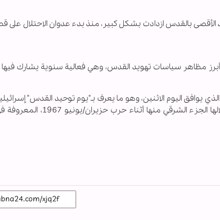
 الأقصى بالقدس ازدادت بشكل كبير، منذ بدء عدوان الاحتلال على قط
 من أبرز مظاهر سياسات تهويد القدس، وهي فعالية سنوية يشارك فيه
عبري، الذي يوافق اليوم الاثنين، وهو ما يعرف بـ"يوم توحيد القدس" إسرائيليا
تحتفل فيه "إسرائيل" بسيطرتها على القدس واحتلالها الجزء الشرقي منها أثناء