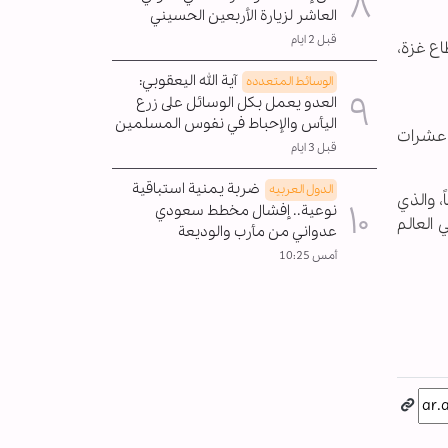
العاشر لزيارة الأربعين الحسيني
قبل 2 ايام
اع غزة،
آية الله اليعقوبي:
الوسائط المتعدده
العدو يعمل بكل الوسائل على زرع
اليأس والإحباط في نفوس المسلمين
ا عشرات
قبل 3 ايام
ضربة يمنية استباقية
الدول العربیه
ً، والذي
نوعية.. إفشال مخطط سعودي
 حرب حزيران/يونيو 1967، المعروفة في العالم
عدواني من مأرب والوديعة
أمس 10:25