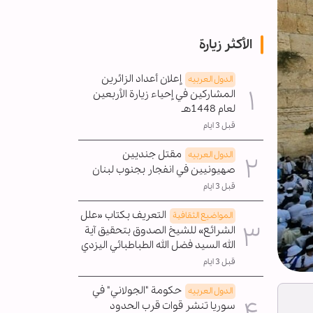
الأكثر زيارة
إعلان أعداد الزائرين
الدول العربیه
المشاركين في إحياء زيارة الأربعين
لعام 1448هـ
قبل 3 ايام
مقتل جنديين
الدول العربیه
صهيونيين في انفجار بجنوب لبنان
قبل 3 ايام
التعريف بكتاب «علل
المواضیع الثقافية
الشرائع» للشيخ الصدوق بتحقيق آية
الله السيد فضل الله الطباطبائي اليزدي
قبل 3 ايام
حكومة "الجولاني" في
الدول العربیه
سوريا تنشر قوات قرب الحدود