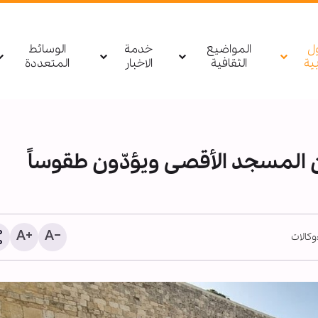
ول
المواضيع
خدمة
الوسائط
بیة
الثقافية
الاخبار
المتعددة
المسجد الأقصى ويؤدّون طقوساً
وكالات
مصدر يمني: أي تحرك لقوا
السعودية باتجاه اليمن أو 
سيتم استهدافه بشكل مبا