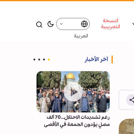
النسخة
التجريبية
العربية
آخر الأخبار
ت من
رغم تشديدات الاحتلال...70 ألف
إقامة ندوة و م
العكس
مصلٍ يؤدون الجمعة في الأقصى
للإمام الشهيد 
شر