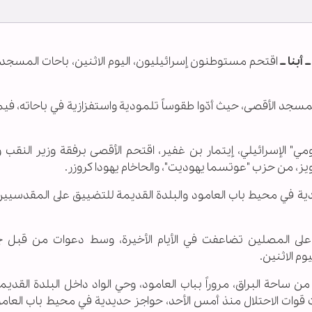
أبنا ــ
اقتحم مستوطنون إسرائيليون، اليوم الاثنين، باحات المسجد 
سجد الأقصى، حيث أدّوا طقوساً تلمودية واستفزازية في باحاته، في
قومي" الإسرائيلي، إيتمار بن غفير، اقتحم الأقصى برفقة وزير النقب 
، من حزب "عوتسما يهوديت"، والحاخام يهودا كروزر.
دية في محيط باب العامود والبلدة القديمة للتضييق على المقدسيي
 على المصلين تضاعفت في الأيام الأخيرة، وسط دعوات من قبل 
وم الاثنين.
من ساحة البراق، مروراً بباب العامود، وحي الواد داخل البلدة القدي
ات الاحتلال منذ أمس الأحد، حواجز حديدية في محيط باب العامو