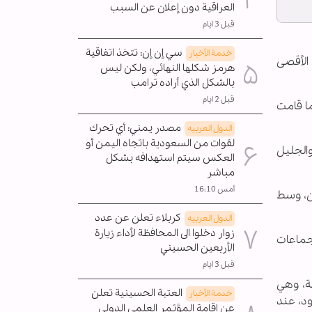
العراقية دون إعلان عن السبب
قبل 3 ايام
سي إن إن: تتخذ اتفاقية
خدمة الأخبار
الأقصى
هرمز شكلها النهائي، ولكن ليس
بالشكل الذي أراده ترامب
قبل 2 ايام
ما قامت
مصدر يمني: أي تحرك
الدول العربیه
لقوات من السعودية باتجاه اليمن أو
والجليل
العكس سيتم استهدافه بشكل
مباشر
أمس 16:10
ن، وسط
كربلاء تعلن عن عدد
الدول العربیه
زوار دخلوا الى المحافظة لأداء زيارة
جماعات
الأربعين الحسيني
قبل 3 ايام
مة، وهي
العتبة الحسينية تعلن
خدمة الأخبار
د، عند
عن إقامة المؤتمر العلمي الدولي