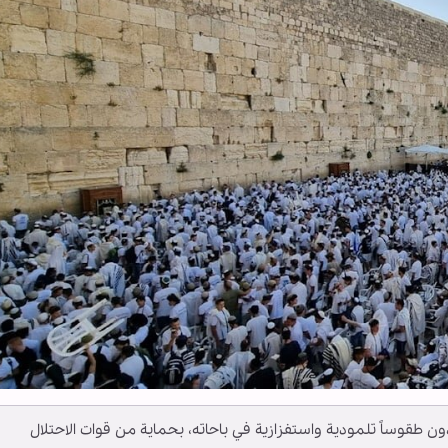
 طقوساً تلمودية واستفزازية في باحاته، بحماية من قوات الاحتلال