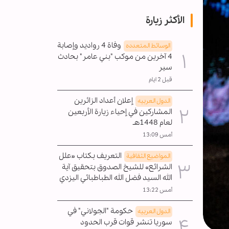
الأكثر زيارة
وفاة 4 رواديد وإصابة
الوسائط المتعدده
4 آخرين من موكب "بني عامر" بحادث
سير
قبل 2 ايام
إعلان أعداد الزائرين
الدول العربیه
المشاركين في إحياء زيارة الأربعين
لعام 1448هـ
أمس 13:09
التعريف بكتاب «علل
المواضیع الثقافية
الشرائع» للشيخ الصدوق بتحقيق آية
الله السيد فضل الله الطباطبائي اليزدي
أمس 13:22
حكومة "الجولاني" في
الدول العربیه
سوريا تنشر قوات قرب الحدود