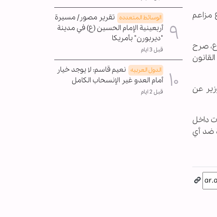
 مزاعم
تقرير مصور/ مسيرة
الوسائط المتعدده
أربعينية الإمام الحسين (ع) في مدينة
"ديربورن" بأمريكا
ع، صرح
قبل 3 ايام
القانون
نعيم قاسم: لا يوجد خيار
الدول العربیه
أمام العدو غير الإنسحاب الکامل
زير عن
قبل 2 ايام
ات داخل
 ضد أي