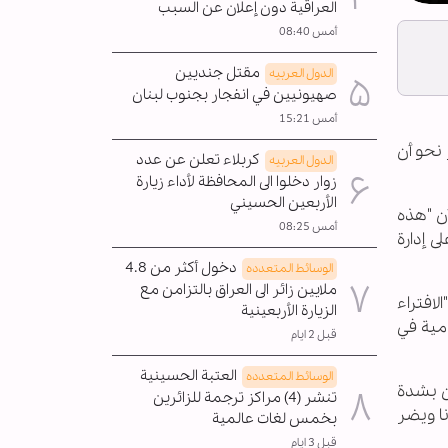
العراقية دون إعلان عن السبب
أمس 08:40
مقتل جنديين
الدول العربیه
صهيونيين في انفجار بجنوب لبنان
أمس 15:21
 نحو أن
كربلاء تعلن عن عدد
الدول العربیه
زوار دخلوا الى المحافظة لأداء زيارة
الأربعين الحسيني
أن "هذه
أمس 08:25
ى إدارة
دخول أكثر من 4.8
الوسائط المتعدده
ملايين زائر الى العراق بالتزامن مع
افتراء
الزيارة الأربعينية
امية في
قبل 2 ايام
العتبة الحسينية
الوسائط المتعدده
ين بشدة
تنشر (4) مراكز ترجمة للزائرين
نا ويضر
بخمس لغات عالمية
قبل 3 ايام