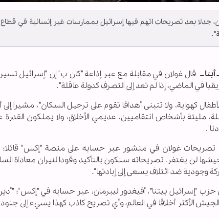
ان، جدلا بعد تصريحات اتهم فيها إسرائيل بممارسات غير إنسانية في قطاع
".
أبنا ــ
قال غولان في مقابلة مع عبر إذاعة "كان ب" إن "إسرائيل تسير
ا في الماضي، إذا لم تعد إلى التصرف كدولة عاقلة".
الأطفال كهواية، ولا تتبنى أهدافا تقوم على ترحيل السكان"، مشيرا إلى 
، مليئة بأشخاص انتقاميين، عديمي الأخلاق، ولا يملكون القدرة عل
نا".
تصريحات غولان في منشور عبر حسابه على منصة "إكس" قائلا: "ال
جيشها لن يغتفر. تصريحاته ستكون بالتأكيد وقودا لنيران معاداة الس
ة وجودية ضد ائتلاف يسعى إلى إبادتها".
حزب "إسرائيل بيتنا"، أفيغدور ليبرمان، عبر حسابه في "إكس": "أد
جيش الأكثر أخلاقا في العالم، وأي تصريح كاذب كهذا يسيء إلى جنود