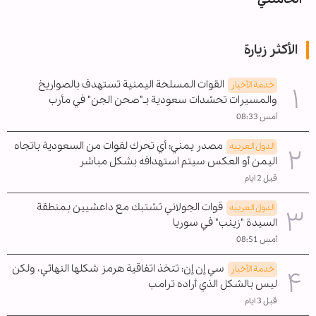
الأكثر زيارة
القوات المسلحة اليمنية تستهدف بالصواريخ
خدمة الأخبار
والمسيرات تحشدات سعودية بـ"صحن الجن" في مأرب
أمس 08:33
مصدر يمني: أي تحرك لقوات من السعودية باتجاه
الدول العربیه
اليمن أو العكس سيتم استهدافه بشكل مباشر
قبل 2 ايام
قوات الجولاني تشتبك مع داعشيين بمنطقة
الدول العربیه
السيدة "زينب" في سوريا
أمس 08:51
سي إن إن: تتخذ اتفاقية هرمز شكلها النهائي، ولكن
خدمة الأخبار
ليس بالشكل الذي أراده ترامب
قبل 3 ايام