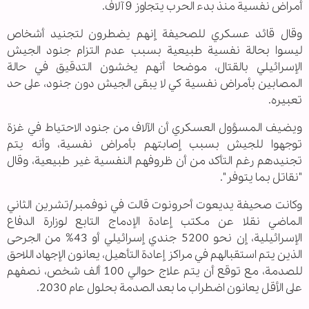
أمراض نفسية منذ بدء الحرب يتجاوز 9 آلاف.
وقال قائد عسكري للصحيفة إنهم يضطرون لتجنيد أشخاص
ليسوا بحالة نفسية طبيعية بسبب عدم التزام جنود الجيش
الإسرائيلي بالقتال، موضحا أنهم يخشون التدقيق في حالة
المصابين بأمراض نفسية كي لا يبقى الجيش دون جنود، على حد
تعبيره.
ويضيف المسؤول العسكري أن الآلاف من جنود الاحتياط في غزة
توجهوا للجيش بسبب إصابتهم بأمراض نفسية، وأنه يتم
تجنيدهم رغم التأكد من أن ظروفهم النفسية غير طبيعية، وقال
"نقاتل بما يتوفر".
وكانت صحيفة يديعوت أحرونوت قالت في نوفمبر/تشرين الثاني
الماضي نقلا عن مكتب إعادة الإدماج التابع لوزارة الدفاع
الإسرائيلية، إن نحو 5200 جندي إسرائيلي أو 43% من الجرحى
الذين يتم استقبالهم في مراكز إعادة التأهيل، يعانون الإجهاد اللاحق
للصدمة، مع توقع أن يتم علاج حوالي 100 ألف شخص، نصفهم
على الأقل يعانون اضطراب ما بعد الصدمة بحلول عام 2030.