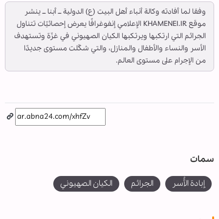
وفقا لما أفادته وكالة أنباء أهل البيت (ع) الدولية ــ أبنا ــ ينشر
موقع KHAMENEI.IR الإعلامي إنفوغرافًا يعرض إحصائيّات تتناول
الجرائم التي ارتكبها ويرتكبها الكيان الصهيوني في غزّة وتستهدف
الأسر والنساء والأطفال والمنازل، والتي شكّلت مستوى جديدًا
من الإجرام على مستوى العالم.
سمات
إبادة الأُسر
الجرائم
الكيان الصهيوني