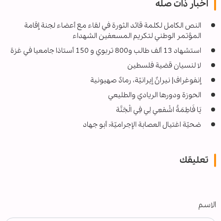
اخبار ذات صله
النص الكامل لكلمة قائد الثورة في لقاء مع أعضاء لجنة إقامة
المؤتمر الوطني لتكريم المسعفين الشهداء
استشهاد 13 ألف طالب و800 تربوي و 150 أستاذا جامعيا في غزة
لا لنسيان قضية فلسطين
إنفوغراف| نيرانٌ إيرانيّة، رمادٌ صهيونية
الحوزة ودورها الريادي والطليعي
یَا فَاطِمَةُ اشْفعِي لِي فِي الْجَنَّة
ضحيّة اغتيال العصابة الإجراميّة: أبو جهاد
تعليقك
الاسم