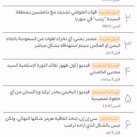
قوات الجولاني تشتبك مع داعشيين بمنطقة
الدول العربیه
السيدة "زينب" في سوريا
أمس 08:51
مصدر يمني: أي تحرك لقوات من السعودية باتجاه
الدول العربیه
اليمن أو العكس سيتم استهدافه بشكل مباشر
قبل 2 ايام
فيديو | أول ظهور لقائد الثورة الاسلامية السيد
الوسائط المتعدده
مجتبى الخامنئي
قبل 3 ساعات
فيديو | البخيتي يحذر تركيا وباكستان من أي
الوسائط المتعدده
خطوة تصعيدية
أمس 12:42
سي إن إن: تتخذ اتفاقية هرمز شكلها النهائي، ولكن
خدمة الأخبار
ليس بالشكل الذي أراده ترامب
قبل 3 ايام