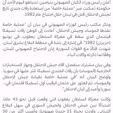
أعلن رئيس وزراء الكيان الصهيوني بنيامين نتنياهو اليوم الأحد أن
حكومته تمكنت عبر "عملية خاصة" من استعادة رفات جندي تابع
لجيش الاحتلال قتل في لبنان خلال اجتياح عام 1982.
وذكر مكتب رئيس الوزراء الصهيوني في بيان أن "عملية خاصة
نفذها الموساد وجيش الاحتلال، أعادت إلى الوطن رفات تسيفكا
فيلدمان الذي سقط في معركة السلطان يعقوب، في يونيو
(حزيران) 1982"، في إشارة إلى بلدة في منطقة البقاع بشرق لبنان،
شهدت قتالًا مع القوات السورية إبان الاجتياح الصهيوني للبنان،
وفقًا لما ذكرته وكالات أنباء.
وفي بيان مشترك منفصل، أفاد جيش الاحتلال وجهاز الاستخبارات
الخارجية (الموساد) بأن رفات الجندي تسفيكا عُثر عليها في سوريا.
وأوضح البيان أنه "في عملية خاصة بقيادة جيش الاحتلال
والموساد، تم العثور على جثمان الرقيب أول تسفيكا فلدمان في...
سوريا وأُعيد إلى كيان الاحتلال".
وكانت معركة السلطان يعقوب التي وقعت قبل نحو 43 عامًا،
اشتباكًا بين جيش الاحتلال والجيش السوري في سهل البقاع
اللبناني. وأودت بحياة 21 جنديًا صهيونيًا، وأصيب أكثر من 30