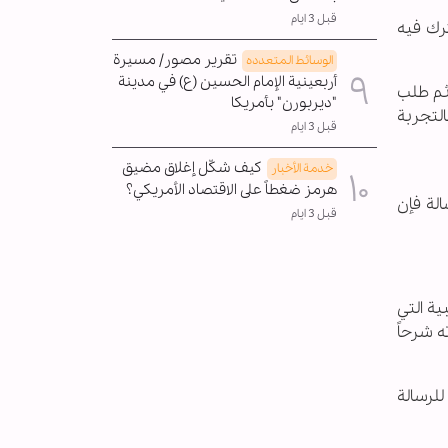
قبل 3 ايام
رك فيه
تقرير مصور/ مسيرة
الوسائط المتعدده
أربعينية الإمام الحسين (ع) في مدينة
ثم طلب
"ديربورن" بأمريكا
التجربة
قبل 3 ايام
كيف شكّل إغلاق مضيق
خدمة الأخبار
هرمز ضغطاً على الاقتصاد الأمريكي؟
لة فإن
قبل 3 ايام
ية التي
ه شرحاً
من النص الأصلي للرسالة