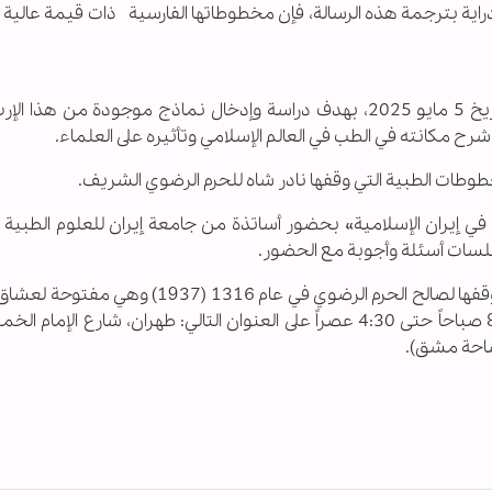
ر دراية بترجمة هذه الرسالة، فإن مخطوطاتها الفارسية ذات قیمة عالیة
أقيم برنامج الطبیب الخاص في مجموعة ملک بتاريخ 5 مايو 2025، بهدف دراسة وإدخال نماذج موجودة من هذ
ح مكانته في الطب في العالم الإسلامي وتأثيره على العلماء.
ات الطبية التي وقفها نادر شاه للحرم الرضوي الشریف.
في إيران الإسلامية» بحضور أساتذة من جامعة إيران للعلوم الطبية
جلسات أسئلة وأجوبة مع الحضور.
الجدير بالذكر أن المكتبة الوطنية ومتحف ملك تم وقفها لصالح الحرم الرضوي في عام 1316 (7
كل يوم ما عدا أيام العطل الرسمية من الساعة 8:30 صباحاً حتى 4:30 عصراً على العنوان التالي: طهران، شارع الإ
ساحة مشق).