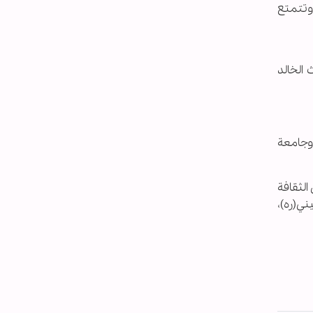
 وتتمتع
ا الإرث الخالد
 وجامعة
193) وهي مفتوحة لعشاق الثقافة
مام الخميني(ره)،