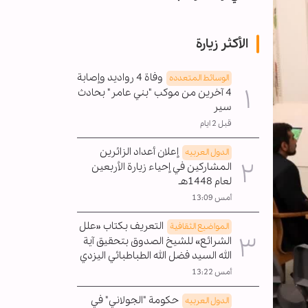
الأكثر زيارة
وفاة 4 رواديد وإصابة
الوسائط المتعدده
4 آخرين من موكب "بني عامر" بحادث
سير
قبل 2 ايام
إعلان أعداد الزائرين
الدول العربیه
المشاركين في إحياء زيارة الأربعين
لعام 1448هـ
أمس 13:09
التعريف بكتاب «علل
المواضیع الثقافية
الشرائع» للشيخ الصدوق بتحقيق آية
الله السيد فضل الله الطباطبائي اليزدي
أمس 13:22
حكومة "الجولاني" في
الدول العربیه