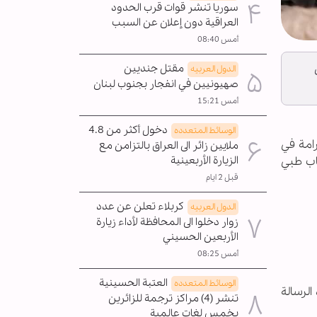
سوريا تنشر قوات قرب الحدود
العراقية دون إعلان عن السبب
أمس 08:40
مقتل جنديين
الدول العربیه
صهيونيين في انفجار بجنوب لبنان
أمس 15:21
دخول أكثر من 4.8
الوسائط المتعدده
امة في
ملايين زائر الى العراق بالتزامن مع
الزيارة الأربعينية
اب طبي
قبل 2 ايام
كربلاء تعلن عن عدد
الدول العربیه
زوار دخلوا الى المحافظة لأداء زيارة
الأربعين الحسيني
أمس 08:25
العتبة الحسينية
الوسائط المتعدده
الرسالة
تنشر (4) مراكز ترجمة للزائرين
بخمس لغات عالمية