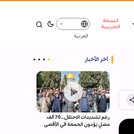
النسخة
التجريبية
العربية
آخر الأخبار
ت من
رغم تشديدات الاحتلال...70 ألف
إقامة ندوة و م
العكس
مصلٍ يؤدون الجمعة في الأقصى
للإمام الشهيد 
شر