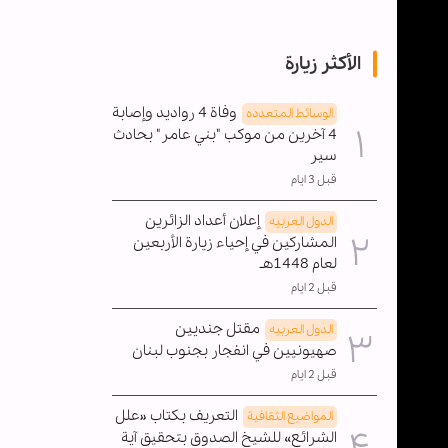
الأكثر زيارة
وفاة 4 رواديد وإصابة
الوسائط المتعدده
4 آخرين من موكب "بني عامر" بحادث
سير
قبل 3 ايام
إعلان أعداد الزائرين
الدول العربیه
المشاركين في إحياء زيارة الأربعين
لعام 1448هـ
قبل 2 ايام
مقتل جنديين
الدول العربیه
صهيونيين في انفجار بجنوب لبنان
قبل 2 ايام
التعريف بكتاب «علل
المواضیع الثقافية
الشرائع» للشيخ الصدوق بتحقيق آية