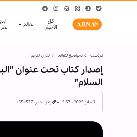
کل
الد
العالم
الأخبار
العر
الرئيسية
المواضیع الثقافية
القرآن الکریم
إصدار كتاب تحت عنوان "البح
السلام"
3 مايو 2025 - 15:57
رمز الخبر: 1554577