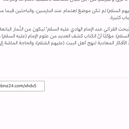
ت (عليهم السلام) لم تكن موضع اهتمام عند الدارسين، والباحثين فيما
سباب كثيرة.
ث القرآني عند الإمام الهادي عليه السلام" ليكونَ من الثِّمار اليانعة
ام)، مؤكدًا أنَّ الكتاب كشف العديد من علوم الإمام (عليه السلام) 
لأفكار المعادية لنهج أهل البيت (عليهم السَّلام)؛ والحاجة الماسَّة إل