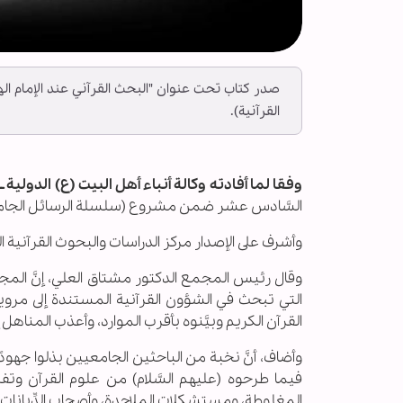
صدر كتاب تحت عنوان "البحث القرآني عند الإمام ا
القرآنية).
وفقا لما أفادته وكالة أنباء أهل البيت (ع) الدولية ــ أ
السَّادس عشر ضمن مشروع (سلسلة الرسائل الجامعي
وأشرف على الإصدار مركز الدراسات والبحوث القرآنية ا
وقال رئيس المجمع الدكتور مشتاق العلي، إنَّ المج
التي تبحث في الشؤون القرآنية المستندة إلى مرويا
القرآن الكريم وبيَّنوه بأقرب الموارد، وأعذب المناهل إلى 
وأضاف، أنَّ نخبة من الباحثين الجامعيين بذلوا جهودًا 
فيما طرحوه (عليهم السَّلام) من علوم القرآن وتفسيره
المغلوطة، ومستشكلات الملاحدة، وأصحاب الدِّيانات ا