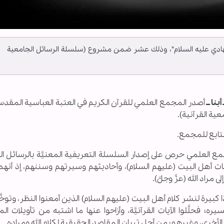
لهادي عليه السلام"، وذلك عشر ضمن مشروع (سلسلة الرسائل الجامعية
بنا ــ
أصدر المجمع العلمي للقرآن الكريم في العتبة العباسية المقدس
ة القرآنية).
لتابع للمجمع.
مع العلمي حرص على إصدار السلسلة التعريفية المعنيَّة بالرسائل ا
ت أهل البيت (عليهم السلام)، وأحاديثهم وسيرتهم وسننهم، إذ أنهم 
مراد الله (عزَّ وجلَّ).
كبيرة لنشر كلام أهل البيت (عليهم السلام) الذين أمعنوا النظر، وتوخَّو
؛ فحلَّلوا الآيات القرآنيَّة، وأزاحوا عنها ما اشتبه من تأويلات ال
لأخرى، وغيرهم؛ من أجل تبيان المقاصد الحقيقية لكلام الله ومراده.