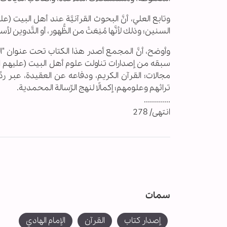
وتابع العلي، أنَّ البحوث القرآنيَّة عند أهل البي
السنين؛ وذلك لأنَّها مُنِعَتْ من الظُّهور، أو التَّدوين لأ
وأوضح، أنَّ المجمع أصدر هذا الكتاب تحت عنوان "البح
سبقه من إصدارات تناولت علوم أهل البيت (عليهم السل
مجالات؛ القرآن الكريم، ودفاعه عن العقيدة، عبر ردِّ ا
تراثهم وعلومهم؛ إكمالًا لنهج الرِّسالة المحمدية.
.............
انتهى/ 278
سمات
إصدار كتاب
القرآن
الإمام الهادي