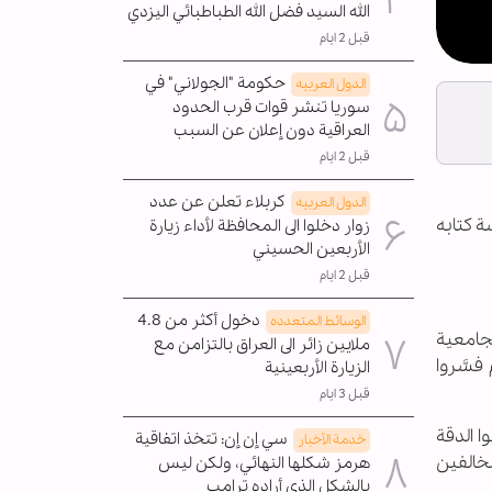
الله السيد فضل الله الطباطبائي اليزدي
قبل 2 ايام
حكومة "الجولاني" في
الدول العربیه
سوريا تنشر قوات قرب الحدود
العراقية دون إعلان عن السبب
قبل 2 ايام
كربلاء تعلن عن عدد
الدول العربیه
ة كتابه
زوار دخلوا الى المحافظة لأداء زيارة
الأربعين الحسيني
قبل 2 ايام
دخول أكثر من 4.8
الوسائط المتعدده
لجامعية
ملايين زائر الى العراق بالتزامن مع
فسَّروا
الزيارة الأربعينية
قبل 3 ايام
ا الدقة
سي إن إن: تتخذ اتفاقية
خدمة الأخبار
مخالفين
هرمز شكلها النهائي، ولكن ليس
بالشكل الذي أراده ترامب