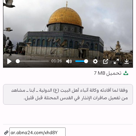
01:26
Play
Mute
Settings
PIP
Enter
Dow
تحميل
7 MB
fullscree
وفقا لما أفادته وكالة أنباء أهل البيت (ع) الدولية ــ أبنا ــ مشاهد
من تفعيل صافرات الإنذار في القدس المحتلة قبل قليل.