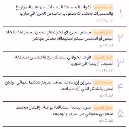
القوات المسلحة اليمنية تستهدف بالصواريخ
خدمة الأخبار
والمسيرات تحشدات سعودية بـ"صحن الجن" في مأرب
أمس 08:33
مصدر يمني: أي تحرك لقوات من السعودية باتجاه
الدول العربیه
اليمن أو العكس سيتم استهدافه بشكل مباشر
قبل 2 ايام
قوات الجولاني تشتبك مع داعشيين بمنطقة
الدول العربیه
السيدة "زينب" في سوريا
أمس 08:51
سي إن إن: تتخذ اتفاقية هرمز شكلها النهائي، ولكن
خدمة الأخبار
ليس بالشكل الذي أراده ترامب
قبل 3 ايام
ضربة يمنية استباقية نوعية.. إفشال مخطط
الدول العربیه
سعودي عدواني من مأرب والوديعة
قبل 2 ايام