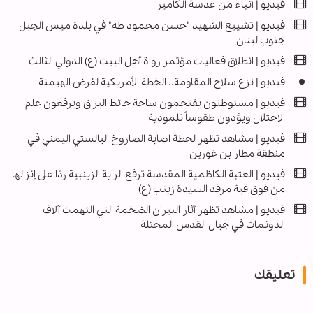
فيديو | أنباء من عدسة الكاميرا
فيديو | تشييع الشهيد "حسن محمود طه" في بلدة ميس الجبل
جنوب لبنان
فيديو | انطلاق فعاليات مؤتمر رواة أهل البيت (ع) الدولي الثالث
فیديو | نزع سلاح المقاومة.. الخطة الأمريكية لفرض الهيمنة
فيديو | مستوطنون يقتحمون ساحة حائط البراق ويرفعون علم
الاحتلال ويؤدون طقوساً تلمودية
فيديو | مشاهد تظهر لحظة اصابة الصاروخ البالستي اليمني في
منطقة مطار بن غورين
فیديو | العتبة الكاظمية المقدسة ترفع الراية الزينبية ردًا على إنزالها
من فوق قبة مرقد السيدة زينب (ع)
فيديو | مشاهد تظهر آثار النيران الضخمة التي التهمت آلاف
الدونمات في جبال القدس المحتلة
تعليقك