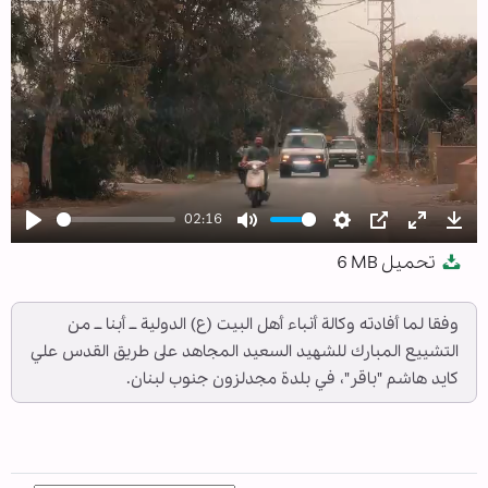
02:16
Play
Mute
Settings
PIP
Enter
Dow
تحميل
6 MB
fullscree
وفقا لما أفادته وكالة أنباء أهل البيت (ع) الدولية ــ أبنا ــ من
التشييع المبارك للشهيد السعيد المجاهد على طريق القدس علي
كايد هاشم "باقر"، في بلدة مجدلزون جنوب لبنان.