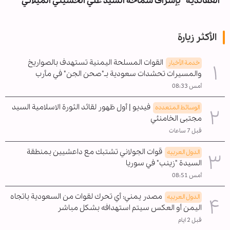
العقائدية” بإشراف سماحة السيد علي الحسيني الميلاني
الأكثر زيارة
القوات المسلحة اليمنية تستهدف بالصواريخ
خدمة الأخبار
والمسيرات تحشدات سعودية بـ"صحن الجن" في مأرب
أمس 08:33
فيديو | أول ظهور لقائد الثورة الاسلامية السيد
الوسائط المتعدده
مجتبى الخامنئي
قبل 7 ساعات
قوات الجولاني تشتبك مع داعشيين بمنطقة
الدول العربیه
السيدة "زينب" في سوريا
أمس 08:51
مصدر يمني: أي تحرك لقوات من السعودية باتجاه
الدول العربیه
اليمن أو العكس سيتم استهدافه بشكل مباشر
قبل 2 ايام