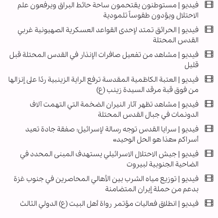
فيديو | مستوطنون يقتحمون ساحة حائط البراق ويرفعون علم
الاحتلال ويؤدون طقوساً تلمودية
فیديو | الحرائق تمتد لإحدى القواعد العسكرية الصهيونية غربي
القدس المحتلة
فیديو | مشاهد من تفعيل صافرات الإنذار في القدس المحتلة قبل
قليل
فیديو | العتبة الكاظمية المقدسة ترفع الراية الزينبية ردًا على إنزالها
من فوق قبة مرقد السيدة زينب (ع)
فيديو | مشاهد تظهر آثار النيران الضخمة التي التهمت آلاف
الدونمات في جبال القدس المحتلة
فيديو | سرايا القدس توجه رسالة لإسرائيل: صفقة جادة تعيد
أسراكم «هذا هو الحل الوحيد»
فيديو | جيش الاحتلال الاسرائيلي يستهدف المبنى المحدد في
الضاحية الجنوبية لبيروت
فیديو | توزيع مياه الشرب بين الأهالي المحاصرين في جنوب غزة
بدعم من حملة إيران المتضامنة
فيديو | انطلاق فعاليات مؤتمر رواة أهل البيت (ع) الدولي الثالث