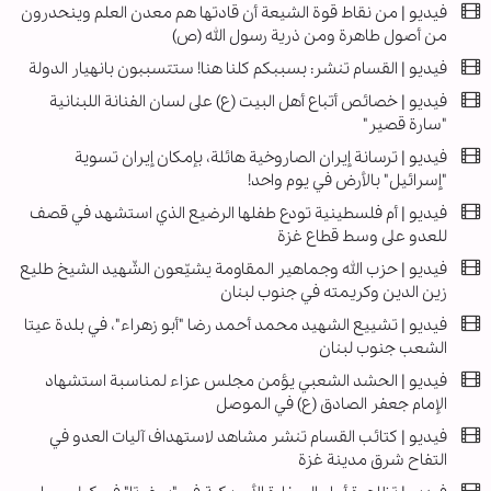
فیديو | من نقاط قوة الشيعة أن قادتها هم معدن العلم وينحدرون
من أصول طاهرة ومن ذرية رسول الله (ص)
فيديو | القسام تنشر: بسببكم كلنا هنا! ستتسببون بانهيار الدولة
فيديو | خصائص أتباع أهل البيت (ع) على لسان الفنانة اللبنانية
"سارة قصير"
فيديو | ترسانة إيران الصاروخية هائلة، بإمكان إيران تسوية
"إسرائيل" بالأرض في يوم واحد!
فيديو | أم فلسطينية تودع طفلها الرضيع الذي استشهد في قصف
للعدو على وسط قطاع غزة
فيديو | حزب الله وجماهير المقاومة يشيّعون الشّهيد الشيخ طليع
زين الدين وكريمته في جنوب لبنان
فیديو | تشييع الشهيد محمد أحمد رضا "أبو زهراء"، في بلدة عيتا
الشعب جنوب لبنان
فيديو | الحشد الشعبي يؤمن مجلس عزاء لمناسبة استشهاد
الإمام جعفر الصادق (ع) في الموصل
فيديو | كتائب القسام تنشر مشاهد لاستهداف آليات العدو في
التفاح شرق مدينة غزة