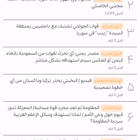
مجتبى الخامنئي
أمس 12:03
قوات الجولاني تشتبك مع داعشيين بمنطقة
الدول العربیه
السيدة "زينب" في سوريا
قبل 2 ايام
مصدر يمني: أي تحرك لقوات من السعودية باتجاه
الدول العربیه
اليمن أو العكس سيتم استهدافه بشكل مباشر
قبل 3 ايام
فيديو | البخيتي يحذر تركيا وباكستان من أي
الوسائط المتعدده
خطوة تصعيدية
قبل 2 ايام
المقاومة لم تعد مجرد قوة ميدانية/ المعركة تدور
خدمة الأخبار
اليوم حول وعي الأمم / لماذا تستهدف وسائل الإعلام الغربية
سردية المقاومة؟
قبل 2 ايام