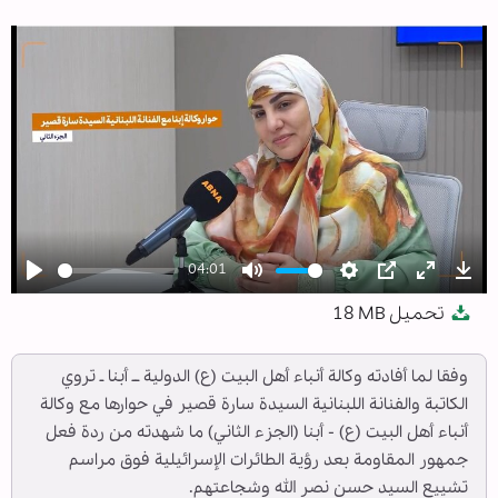
04:01
Play
Mute
Settings
PIP
Enter
Dow
تحميل
18 MB
fullscree
وفقا لما أفادته وكالة أنباء أهل البيت (ع) الدولية ــ أبنا ـ تروي
الكاتبة والفنانة اللبنانية السيدة سارة قصير في حوارها مع وكالة
أنباء أهل البيت (ع) - أبنا (الجزء الثاني) ما شهدته من ردة فعل
جمهور المقاومة بعد رؤية الطائرات الإسرائيلية فوق مراسم
تشييع السيد حسن نصر الله وشجاعتهم.