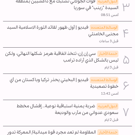
قوات الجولاني تشتبك مع داعشيين بمنطقة
الدول العربیه
السيدة "زينب" في سوريا
أمس 08:51
فيديو | أول ظهور لقائد الثورة الاسلامية السيد
الوسائط المتعدده
مجتبى الخامنئي
قبل 3 ساعات
سي إن إن: تتخذ اتفاقية هرمز شكلها النهائي، ولكن
خدمة الأخبار
ليس بالشكل الذي أراده ترامب
قبل 3 ايام
فيديو | البخيتي يحذر تركيا وباكستان من أي
الوسائط المتعدده
خطوة تصعيدية
أمس 12:42
ضربة يمنية استباقية نوعية.. إفشال مخطط
الدول العربیه
سعودي عدواني من مأرب والوديعة
قبل 2 ايام
المقاومة لم تعد مجرد قوة ميدانية/ المعركة تدور
خدمة الأخبار