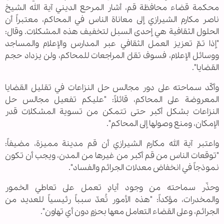
محكمة قضاء محافظة قم، أشار المرحع الديني آية الله الشيخ
ناصر مكارم الشيرازي إلى معاناة الناس في المحاكم، معتبراً أن
الحلول الثقافية هي إحدى السبل لتخفيف هذه المشكلات. وقال:
"إذا تمّ تعزيز العمل الثقافي عبر المدارس والإعلام والمساجد
ووسائل الإعلام، فسوف تقلّ المراجعات للمحاكم، ولن يزداد حجم
القضايا".
وأكّد سماحته على دور مجالس حل النزاعات في تقليل القضايا
المعروضة على المحاكم، قائلاً: "عليكم تفعيل مجالس حل
النزاعات بشكل أكبر حتى تتمكن من تسوية المشكلات قدر
الإمكان، ومنع وصولها إلى المحاكم".
واعتبر آية الله مكارم الشيرازي أن قم مدينة مميزة، مضيفاً:
"توقعات الناس من قم أكبر من غيرها من المدن، ويجب أن تكون
نموذجاً في انخفاض معدلات الجرائم والفساد".
وحذّر سماحته من وجود أيادٍ تعمل على تعاطي الخمور
والمخدرات، مؤكداً: "هذه الأمور تُعدّ سبباً رئيسياً للعديد من
الجرائم، وعلى القضاء التعامل معها بحزمٍ دون أي تهاون".