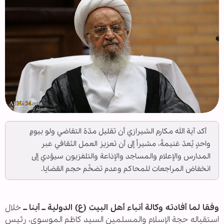
أكد آية الله مكارم الشيرازي أن تقليل مدّة التقاضي ولو بيومٍ
واحدٍ يُعدّ غنيمةً، مشيراً إلى أن تعزيز العمل الثقافي عبر
المدارس والإعلام والمساجد والإذاعة والتلفزيون سيؤدي إلى
انخفاض المراجعات للمحاكم وعدم تضخّم حجم القضايا.
وفقا لما أفادته وكالة أنباء أهل البيت (ع) الدولية ــ أبنا ــ
خلال
استقباله حجة الإسلام والمسلمين السيد كاظم الموسوي، رئيس