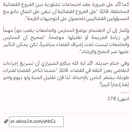
كما أكّد على ضرورة عقد اجتماعات تشاورية بين الفروع القضائية
المختلفة، قائلاً: "على الفروع القضائية أن تبقى على اتصالٍ دائمٍ مع
المسؤولين القضائيين للحصول على التوجيهات اللازمة".
وأشار إلى أن الاهتمام بوضع المدارس والجامعات يلعب دوراً مهماً
في زيادة الجريمة أو تقليلها، موضحاً: "صحيح أن المدارس
والجامعات ليست تحت إشراف القضاء مباشرةً، لكن يمكن التأثير
عليها عبر النصح والإرشاد".
وفي ختام حديثه، أكّد آية الله مكارم الشيرازي أن تسريع إجراءات
التقاضي يعزز الثقة في القضاء، قائلاً: "عندما تتأخر القضايا لفترات
طويلة، يشعر الناس بالإحباط، لذا فإن تقليل المدة ولو بيومٍ واحدٍ
يُعدّ إنجازاً كبيراً".
.......
انتهى/ 278