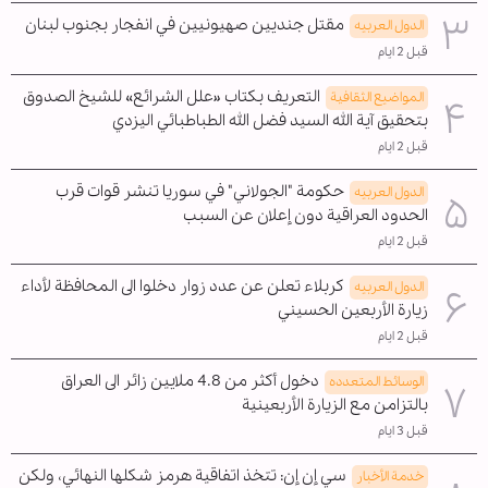
مقتل جنديين صهيونيين في انفجار بجنوب لبنان
الدول العربیه
قبل 2 ايام
التعريف بكتاب «علل الشرائع» للشيخ الصدوق
المواضیع الثقافية
بتحقيق آية الله السيد فضل الله الطباطبائي اليزدي
قبل 2 ايام
حكومة "الجولاني" في سوريا تنشر قوات قرب
الدول العربیه
الحدود العراقية دون إعلان عن السبب
قبل 2 ايام
كربلاء تعلن عن عدد زوار دخلوا الى المحافظة لأداء
الدول العربیه
زيارة الأربعين الحسيني
قبل 2 ايام
دخول أكثر من 4.8 ملايين زائر الى العراق
الوسائط المتعدده
بالتزامن مع الزيارة الأربعينية
قبل 3 ايام
سي إن إن: تتخذ اتفاقية هرمز شكلها النهائي، ولكن
خدمة الأخبار