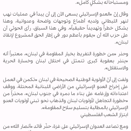
ومستباحاً له بشكلٍ كامل».
وقال إنّ «العدو الإسرائيلي يسعى الآن إلى أن يبدأ في عمليات نهب
لنهر الليطاني ولديه أطماع وتوجهات واضحة وعدوانية، وهذا
يشكل خطراً وتهديداً حقيقياً». وفي هذا السياق، رأى الحوثي أن
على حزب الله أن «يقوم بأعظم دور في إطار الحق المشروع لإنقاذ
لبنان».
وحذر «من خطورة التفريط بخيار المقاومة في لبنان»، معتبراً أنه
«ينذر بعقوبة كبرى تتمثل في احتلال لبنان وخسارة الحرية
والاستقلال».
ولفت إلى أنّ الأولوية الوطنية الصحيحة في لبنان «تكمن في العمل
على إخراج العدو الإسرائيلي من الأراضي اللبنانية المحتلة، ووقف
اعتداءاته وإرغامه على بناء ما دمره في جنوب لبنان»، محذراً من
«خطورة التجاهل لأولويات لبنان والذهاب نحو تبني أولويات العدو
الإسرائيلي بالمطالبة بتسليم سلاح المقاومة».
ابتزاز الشعب الفلسطيني
ومع تصاعد العدوان الإسرائيلي على غزة، حذّر قائد «أنصار الله» من