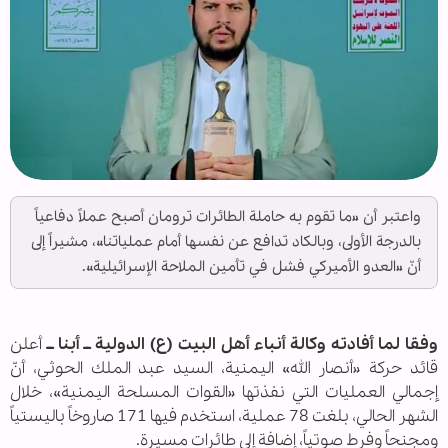
واعتبر أن «ما تقوم به حاملة الطائرات ترومان أصبح عملاً دفاعياً
بالدرجة الأولى، وبالكاد تدافع عن نفسها أمام عملياتنا»، مشيراً إلى
أنّ «العدو الأميركي فشل في تأمين الملاحة الإسرائيلية».
وفقا لما أفادته وكالة أنباء أهل البيت (ع) الدولية ــ أبنا ــ
أعلن
قائد حركة «أنصار الله» اليمنية، السيد عبد الملك الحوثي، أنّ
إجمالي العمليات التي نفذتها «القوات المسلحة اليمنية»، خلال
الشهر الحالي، بلغت 78 عملية، استخدم فيها 171 صاروخاً باليستياً
ومجنحاً وفرط صوتياً، إضافة إلى طائرات مسيرة.