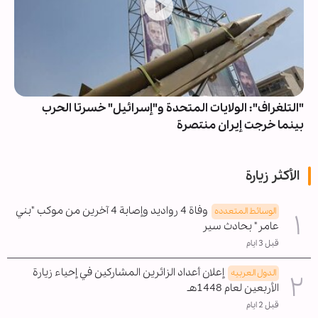
"التلغراف": الولايات المتحدة و"إسرائيل" خسرتا الحرب
بينما خرجت إيران منتصرة
الأكثر زيارة
وفاة 4 رواديد وإصابة 4 آخرين من موكب "بني
الوسائط المتعدده
عامر" بحادث سير
قبل 3 ايام
إعلان أعداد الزائرين المشاركين في إحياء زيارة
الدول العربیه
الأربعين لعام 1448هـ
قبل 2 ايام