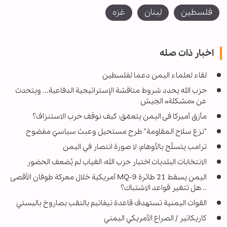
فلسطين
لبنان
غزه
اخبار ذات صله
لقاء لعلماء اليمن دعما لفلسطين
حزب الله يحدد شروط مناقشة الإستراتيجية الدفاعية... ويتحدث
عن «مشكلة» الجيش
مأزق أميركا فی الیمن يتعمّق: كيف نوقف حرب الاستنزاف؟
"نزع سلاح المقاومة" طرح مستحيل وعبث سياسيّ مفضوح
ترامب يتسلّح بالأوهام: لا صورة انتصار في اليمن
الانتخابات البلديات اختبار حزب الله: الغياب لم يُضعف الحضور
اليمن يسقط 21 طائرة MQ-9 أمريكية خلال معركة طوفان الأقصى
.. هل تتغير قواعد الاشتباك؟
القوات اليمنية تستهدف قاعدة نيفاتيم بالنقب بصاروخ باليستي
كاريكاتير / الصراع الأمريكي اليمني