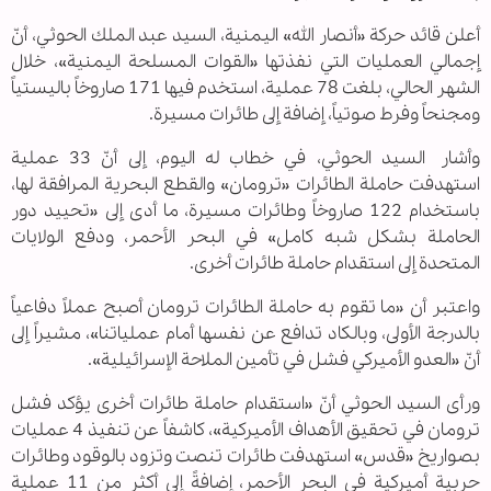
أعلن قائد حركة «أنصار الله» اليمنية، السيد عبد الملك الحوثي، أنّ
إجمالي العمليات التي نفذتها «القوات المسلحة اليمنية»، خلال
الشهر الحالي، بلغت 78 عملية، استخدم فيها 171 صاروخاً باليستياً
ومجنحاً وفرط صوتياً، إضافة إلى طائرات مسيرة.
وأشار السيد الحوثي، في خطاب له اليوم، إلى أنّ 33 عملية
استهدفت حاملة الطائرات «ترومان» والقطع البحرية المرافقة لها،
باستخدام 122 صاروخاً وطائرات مسيرة، ما أدى إلى «تحييد دور
الحاملة بشكل شبه كامل» في البحر الأحمر، ودفع الولايات
المتحدة إلى استقدام حاملة طائرات أخرى.
واعتبر أن «ما تقوم به حاملة الطائرات ترومان أصبح عملاً دفاعياً
بالدرجة الأولى، وبالكاد تدافع عن نفسها أمام عملياتنا»، مشيراً إلى
أنّ «العدو الأميركي فشل في تأمين الملاحة الإسرائيلية».
ورأى السيد الحوثي أنّ «استقدام حاملة طائرات أخرى يؤكد فشل
ترومان في تحقيق الأهداف الأميركية»، كاشفاً عن تنفيذ 4 عمليات
بصواريخ «قدس» استهدفت طائرات تنصت وتزود بالوقود وطائرات
حربية أميركية في البحر الأحمر، إضافةً إلى أكثر من 11 عملية