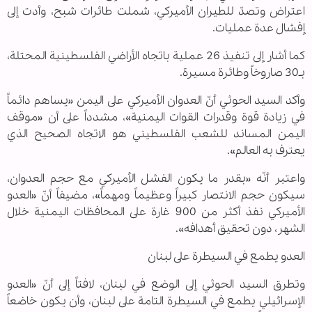
اعتراض وتصدّ للطيران الأميركي، شملت طائرات شبح، وأدت إلى
إفشال عدة عمليات.
كما أشار إلى تنفيذ 26 عملية باتجاه الأراضي الفلسطينية المحتلة،
بـ30 صاروخاً وطائرة مسيرة.
وأكد السيد الحوثي أنّ العدوان الأميركي على اليمن «يساهم دائماً
في زيادة قوة وقدرات القوات اليمنية»، مشدداً على أن «موقف
اليمن المساند للشعب الفلسطيني هو الاتجاه الصحيح الذي
يعترف به العالم».
واعتبر أنّه «بقدر ما يكون الفشل الأميركي مع حجم العدوان،
سيكون حجم الانتصار كبيراً وعظيماً ومهماً»، مضيفاً أنّ «العدو
الأميركي نفذ أكثر من 900 غارة على المحافظات اليمنية خلال
الشهر، دون تحقيق أهدافه».
العدو يطمع في السيطرة على لبنان
وتطرق السيد الحوثي إلى الوضع في لبنان، لافتاً إلى أنّ «العدو
الإسرائيلي يطمع في السيطرة التامة على لبنان، وأن يكون خاضعاً