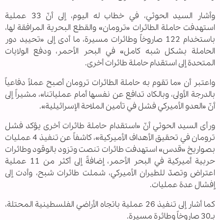
وأشار السيد الحوثي، في خطاب له اليوم، إلى أنّ 33 عملية
استهدفت حاملة الطائرات «ترومان» والقطع البحرية المرافقة لها،
باستخدام 122 صاروخاً وطائرات مسيرة، ما أدى إلى «تحييد دور
الحاملة بشكل شبه كامل» في البحر الأحمر، ودفع الولايات
المتحدة إلى استقدام حاملة طائرات أخرى.
واعتبر أن «ما تقوم به حاملة الطائرات ترومان أصبح عملاً دفاعياً
بالدرجة الأولى، وبالكاد تدافع عن نفسها أمام عملياتنا»، مشيراً إلى
أنّ «العدو الأميركي فشل في تأمين الملاحة الإسرائيلية».
ورأى السيد الحوثي أنّ «استقدام حاملة طائرات أخرى يؤكد فشل
ترومان في تحقيق الأهداف الأميركية»، كاشفاً عن تنفيذ 4 عمليات
بصواريخ «قدس» استهدفت طائرات تنصت وتزود بالوقود وطائرات
حربية أميركية في البحر الأحمر، إضافةً إلى أكثر من 11 عملية
اعتراض وتصدّ للطيران الأميركي، شملت طائرات شبح، وأدت إلى
إفشال عدة عمليات.
كما أشار إلى تنفيذ 26 عملية باتجاه الأراضي الفلسطينية المحتلة،
بـ30 صاروخاً وطائرة مسيرة.