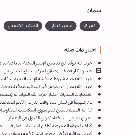
سمات
العراق
سفير لبنان
الحشد الشعبي
اخبار ذات صله
حزب الله يؤكد: لن نناقش الإستراتيجية الدفاعية ما د
فيديو | آثار قصف الاحتلال لمركز الدفاع المدني في 
حزب الله يحدد شروط مناقشة الإستراتيجية الدفاع
حزب الله يحذر: الديموغرافيا اللبنانية هدف للتدخلات 
الانتخابات البلديات اختبار حزب الله: الغياب لم يُضع
71 شهيداً في لبنان منذ وقف النار... «الأمم المتحدة» تطالب بتحقيقات فورية
آية الله السيد ياسين الموسوي: انعكاسات المفاوضات ا
العراق يعرض استخدام أموال الفيول في الإعمار
قناة «الحرّة» المحرضة تُطفئ الشاشة... و«ترحّل» ال
أحزاب عراقية ترفض حضور الشرع قمة بغداد: دماؤن