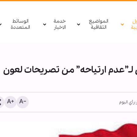
ول
المواضيع
خدمة
الوسائط
بیة
الثقافية
الاخبار
المتعددة
لـ”عدم ارتياحه” من تصريحات لعون
:
رأي اليوم
تقرير مصور/ السادة الخدم
يواصلون تقديم خدماتهم للز
بعد انتهاء زيارة الأربعين