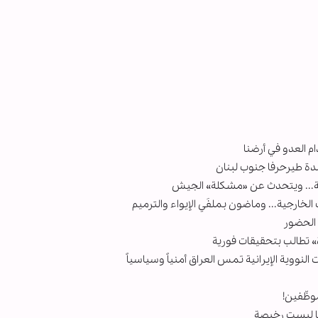
ام العدو في أرضنا
بلدة طيرحرفا جنوب لبنان
ية... ويتحدث عن «مشكلة» الجيش
الخارجية... وماضون بملفَي الإيواء والترميم
ف الحضور
لنووية الإيرانية تمس العراق أمنياً وسياسياً
موظّفين!
ا ليست رخيصة