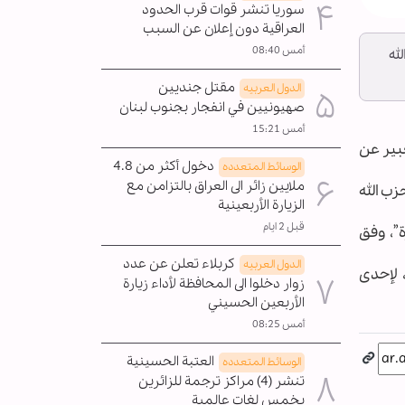
سوريا تنشر قوات قرب الحدود
العراقية دون إعلان عن السبب
أمس 08:40
له
مقتل جنديين
الدول العربیه
صهيونيين في انفجار بجنوب لبنان
أمس 15:21
عبير عن
دخول أكثر من 4.8
الوسائط المتعدده
ملايين زائر الى العراق بالتزامن مع
ب الله
الزيارة الأربعينية
قبل 2 ايام
ة”، وفق
كربلاء تعلن عن عدد
الدول العربیه
 لإحدى
زوار دخلوا الى المحافظة لأداء زيارة
الأربعين الحسيني
أمس 08:25
العتبة الحسينية
الوسائط المتعدده
تنشر (4) مراكز ترجمة للزائرين
بخمس لغات عالمية