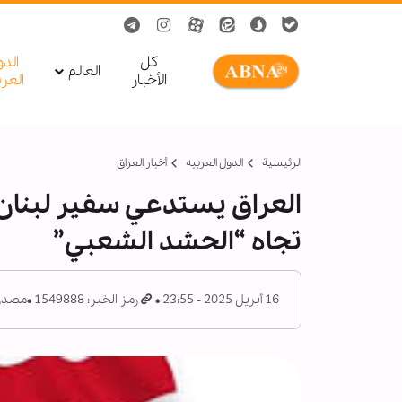
کل
الد
العالم
الأخبار
العر
الرئيسية
الدول العربیه
أخبار العراق
العراق يستدعي سفير لبنان 
تجاه “الحشد الشعبي”
16 أبريل 2025 - 23:55
رمز الخبر: 1549888
مصدر