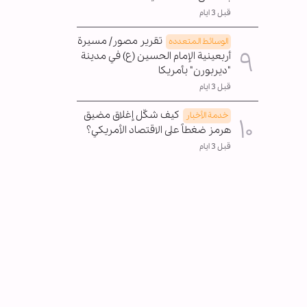
قبل 3 ايام
تقرير مصور/ مسيرة
الوسائط المتعدده
أربعينية الإمام الحسين (ع) في مدينة
"ديربورن" بأمريكا
قبل 3 ايام
كيف شكّل إغلاق مضيق
خدمة الأخبار
هرمز ضغطاً على الاقتصاد الأمريكي؟
قبل 3 ايام