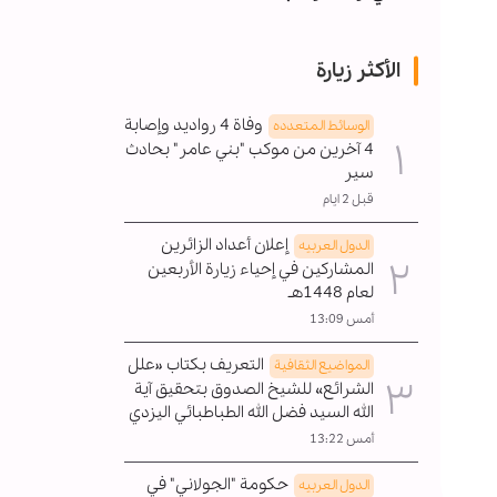
الأكثر زيارة
وفاة 4 رواديد وإصابة
الوسائط المتعدده
4 آخرين من موكب "بني عامر" بحادث
سير
قبل 2 ايام
إعلان أعداد الزائرين
الدول العربیه
المشاركين في إحياء زيارة الأربعين
لعام 1448هـ
أمس 13:09
التعريف بكتاب «علل
المواضیع الثقافية
الشرائع» للشيخ الصدوق بتحقيق آية
الله السيد فضل الله الطباطبائي اليزدي
أمس 13:22
حكومة "الجولاني" في
الدول العربیه