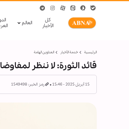
کل
الد
العالم
الأخبار
العر
الرئيسية
خدمة الأخبار
العناوين الهامة
قائد الثورة: لا ننظر لمفاو
15 أبريل 2025 - 15:46
رمز الخبر: 1549498