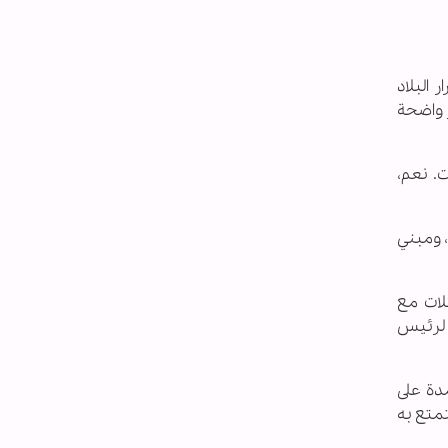
 البلاد
ر واضحة
. نعم،
، ومبني
ئلات مع
 لرئيس
مدة على
تمتع به