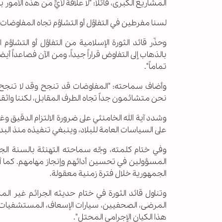
المشاريع الكبرى، قائلاً: "لا علاقة لأيٍّ من هذه الأم
لسنا مفرطين في التفاؤل أو التشاؤم تجاه المفاوضات
وحذّر قائد الثورة الإسلامية من التفاؤل أو التشاؤم 
بالذهاب إلى التفاوض قراراً جيداً، ومن الآن فصاعداً أ
تماماً".
وأضاف سماحته: "المفاوضات قد تنجح وقد لا تنجح، 
نحن متشائمون جداً تجاه الطرف المقابل، لكننا واثقون 
وشدد آية الله الخامنئي على ضرورة الالتزام الدقيق وغ
على السياسات العامة للبلاد، وينبغي تنفيذه منذ الب
وفي ختام كلمته، وجّه سماحته التهنئة بالسنة الجد
المسؤولين في تحسين أدائهم وإنجاز مهامهم. كما أ
الجمهورية خلال فترة زمنية معقولة.
وتناول قائد الثورة في ختام حديثه الجرائم غير المس
المرضى، الصحفيين، سيارات الإسعاف، المستشفيات، ال
هذا الكيان الإجرامي المحتل".