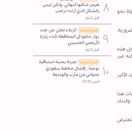
هرمز شكلها النهائي، ولكن ليس
بالشكل الذي أراده ترامب
ولة نحو
قبل 2 ايام
ضرورية،
كربلاء تعلن عن عدد
الدول العربیه
زوار دخلوا الى المحافظة لأداء زيارة
الأربعين الحسيني
 حل هذه
قبل 3 ايام
نه غير
ضربة يمنية استباقية
الدول العربیه
نوعية.. إفشال مخطط سعودي
عدواني من مأرب والوديعة
 الأكبر
أمس 10:25
ات هذا
 والبنك
ي تعترض