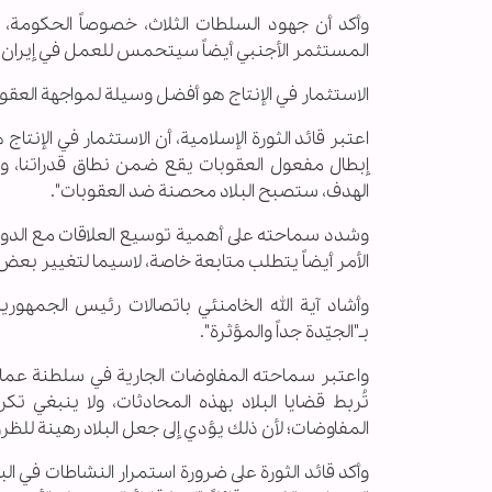
وأكد أن جهود السلطات الثلاث، خصوصاً الحكومة، ت
المستثمر الأجنبي أيضاً سيتحمس للعمل في إيران"
الاستثمار في الإنتاج هو أفضل وسيلة لمواجهة العقو
اعتبر قائد الثورة الإسلامية، أن الاستثمار في الإنت
إبطال مفعول العقوبات يقع ضمن نطاق قدراتنا، ول
الهدف، ستصبح البلاد محصنة ضد العقوبات".
وشدد سماحته على أهمية توسيع العلاقات مع الدول الجا
الأمر أيضاً يتطلب متابعة خاصة، لاسيما لتغيير بعض 
وأشاد آية الله الخامنئي باتصالات رئيس الجمهورية
بـ"الجيّدة جداً والمؤثرة".
واعتبر سماحته المفاوضات الجارية في سلطنة عمان وا
تُربط قضايا البلاد بهذه المحادثات، ولا ينبغي تك
المفاوضات؛ لأن ذلك يؤدي إلى جعل البلاد رهينة للظر
وأكد قائد الثورة على ضرورة استمرار النشاطات في الب