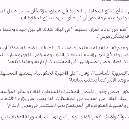
م بشأن نتائج المحادثات الجارية في عمان، مؤكداً أن مسار عمل الد
تيرة متسارعة، دون أن يُربط أي شيء بنتائج المفاوضات.
عة أهم من اتخاذ القرار، مضيفاً: "في البلاد هناك قوانين جيدة وخطط 
اف بشكل مرضٍ".
، وعدم كفاية العدالة التعليمية، ومشاكل الطبقات الضعيفة، مؤكداً أن
اس والدافع لدى رؤساء السلطات الثلاث ومسؤولي الأجهزة مبارك، لك
 الصادرة من المسؤولين في المستويات الإدارية، وغالباً لا تُنفذ".
لضرورة الأساسية"، وقال: "على الأجهزة الحكومية، بصفتها المستهلك
 وهذا الأمر أيضاً يتطلب متابعة".
يكون ضمن جدول الأعمال المشترك للسلطات الثلاث وسائر المؤسس
 إنقاذ البلاد من العديد من المشكلات، لذا يجب على وزارة الاقتصاد،
 والسيولة المتوفرة في المجتمع نحو الاستثمار في مجال الإنتاج".
 مشرفاً"، وأضاف: "يجب كذلك توفير أمن الاستثمارات، وإزالة العقبات الت