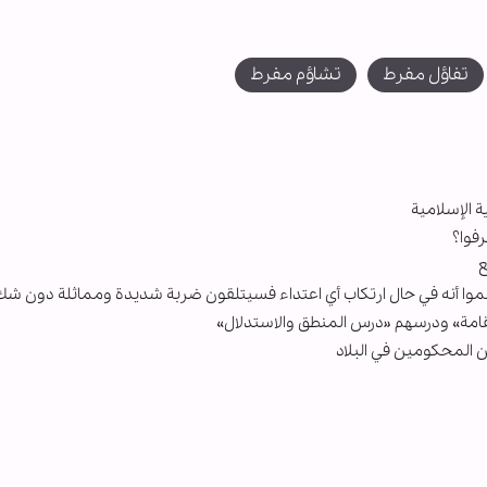
تفاؤل مفرط
تشاؤم مفرط
 الإسلامية
رفوا؟
ع
يعلموا أنه في حال ارتكاب أي اعتداء فسيتلقون ضربة شديدة ومماثلة دون شك
استقامة» ودرسهم «درس المنطق والاستدلال»
ن المحكومين في البلاد