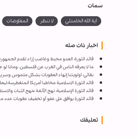
سمات
آية الله الخامنئي
لا ننظر
المفاوضات
اخبار ذات صله
قائد الثورة: العدو محبط وغاضب إزاء تقدم الجمهورية
ما لا يعرفه الناس في الغرب عن فلسطين، وماذا لو ع
بقائي: اولويتنا إنهاء العقوبات بشكل ملموس وسري
قائد الثورة الاسلامية مخاطبا أمريكا المتغطرسة:ل
قائد الثورة الإسلامية: نهج الأئمّة «نهج الثبات وال
قائد الثورة يوافق على عفو أو تخفيف عقوبات عدد م
تعليقك