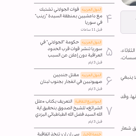
قوات الجولاني تشتبك
الدول العربیه
مع داعشيين بمنطقة السيدة "زينب"
في سوريا
قبل 11 ساعات
حكومة "الجولاني" في
الدول العربیه
سوريا تنشر قوات قرب الحدود
لثلاثاء،
العراقية دون إعلان عن السبب
ؤسسات،
قبل 3 ايام
مقتل جنديين
الدول العربیه
ا ينبغي
صهيونيين في انفجار بجنوب لبنان
قبل 3 ايام
ها، وقد
التعريف بكتاب «علل
المواضیع الثقافية
الشرائع» للشيخ الصدوق بتحقيق آية
الله السيد فضل الله الطباطبائي اليزدي
قبل 3 ايام
يق شعار
سي إن إن: تتخذ اتفاقية
خدمة الأخبار