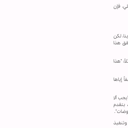
ي، فإن
نا، لكن
قق هذا
ً: "هذا
ً إياها
يجب ألا
د بتقدم
وضات".
 وتنفيذ