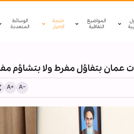
ول
المواضيع
خدمة
الوسائط
بیة
الثقافية
الاخبار
المتعددة
ضات عمان بتفاؤل مفرط ولا بتشاؤم مف
ليس المال وحده.. ما السب
وراء مغادرة أهم مهندسي 