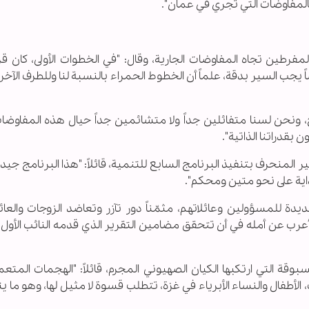
ور بالمفاوضات التي تجري في عمان".
المفرطين تجاه المفاوضات الجارية، وقال: "في الخطوات الأولى، كان قرار
يضاً يجب السير بدقة، علماً أن الخطوط الحمراء بالنسبة لنا وللطرف الآخ
ونحن لسنا متفائلين جداً ولا متشائمين جداً حيال هذه المفاوضات
بقدراتنا الذاتية".
ير المنحرف بتنفيذ البرنامج السابع للتنمية، قائلاً: "هذا البرنامج جيد
داية على نحو متين ومحكم".
يدة للمسؤولين وعائلاتهم، مثمّناً دور تآزر وتعاضد الزوجات والعا
عرب عن أمله في أن تتحقق مضامين التقرير الذي قدمه النائب الأول
بوقة التي ارتكبها الكيان الصهيوني المجرم، قائلاً: "الهجمات المتع
أطفال والنساء الأبرياء في غزة، تتطلب قسوة لا مثيل لها، وهو ما ي