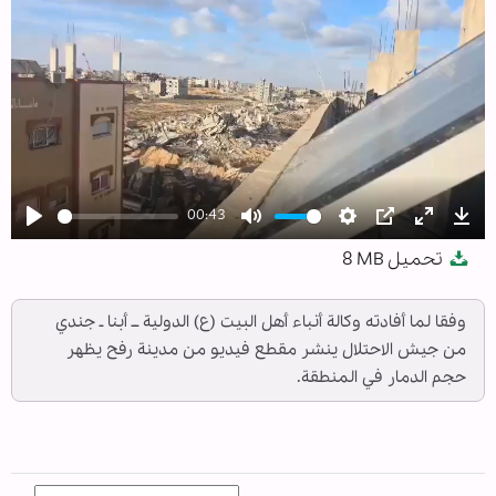
00:43
Play
Mute
Settings
PIP
Enter
Dow
تحميل
8 MB
fullscree
وفقا لما أفادته وكالة أنباء أهل البيت (ع) الدولية ــ أبنا ـ جندي
من جيش الاحتلال ينشر مقطع فيديو من مدينة رفح یظهر
حجم الدمار في المنطقة.