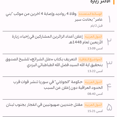
الأكثر زيارة
وفاة 4 رواديد وإصابة 4 آخرين من موكب "بني
الوسائط المتعدده
عامر" بحادث سير
قبل 2 ايام
إعلان أعداد الزائرين المشاركين في إحياء زيارة
الدول العربیه
الأربعين لعام 1448هـ
أمس 13:09
التعريف بكتاب «علل الشرائع» للشيخ الصدوق
المواضیع الثقافية
بتحقيق آية الله السيد فضل الله الطباطبائي اليزدي
أمس 13:22
حكومة "الجولاني" في سوريا تنشر قوات قرب
الدول العربیه
الحدود العراقية دون إعلان عن السبب
أمس 08:40
مقتل جنديين صهيونيين في انفجار بجنوب لبنان
الدول العربیه
أمس 15:21