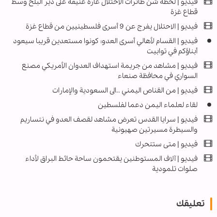
فیديو | لحظة شن طائرات الاحتلال غارة عنيفة على دير البلح وسط
قطاع غزة
فیديو | الاحتلال يفرج عن 9 أسرى فلسطينيين من قطاع غزة
فيديو | القسام لأهالي أسرى العدو: كونوا مستعدين قريبا سيعود
أبناؤكم في توابيت
فيديو | مشاهد من جريمة استهداف العدوان الأمريكي مصنع
السواري في محافظة صنعاء
فيديو | من القناص اليمني ..الى السعودية والإمارات
لقاء لعلماء اليمن دعما لفلسطين
فيديو | سرايا القدس تعرض مشاهد لقصف العدو في نتساريم
والسيطرة مسيرتين صهيونية
فیديو | متى ستتحرك
فيديو | آلاف المستوطنين يقتحمون ساحة حائط البراق لأداء
صلوات تلمودية
تعليقك