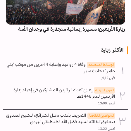
زيارة الأربعين؛ مسيرة إيمانية متجذرة في وجدان الأمة
الأكثر زيارة
وفاة 4 رواديد وإصابة 4 آخرين من موكب "بني
الوسائط المتعدده
عامر" بحادث سير
قبل 2 ايام
إعلان أعداد الزائرين المشاركين في إحياء زيارة
الدول العربیه
الأربعين لعام 1448هـ
أمس 13:09
التعريف بكتاب «علل الشرائع» للشيخ الصدوق
المواضیع الثقافية
بتحقيق آية الله السيد فضل الله الطباطبائي اليزدي
أمس 13:22