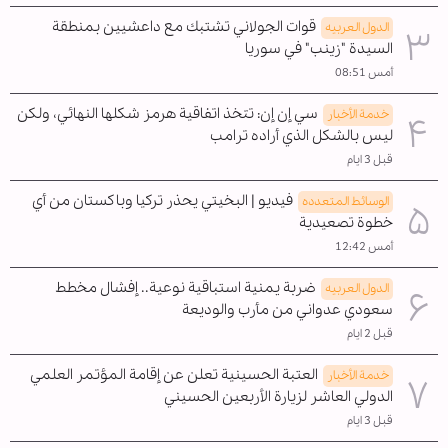
قوات الجولاني تشتبك مع داعشيين بمنطقة
الدول العربیه
السيدة "زينب" في سوريا
أمس 08:51
سي إن إن: تتخذ اتفاقية هرمز شكلها النهائي، ولكن
خدمة الأخبار
ليس بالشكل الذي أراده ترامب
قبل 3 ايام
فيديو | البخيتي يحذر تركيا وباكستان من أي
الوسائط المتعدده
خطوة تصعيدية
أمس 12:42
ضربة يمنية استباقية نوعية.. إفشال مخطط
الدول العربیه
سعودي عدواني من مأرب والوديعة
قبل 2 ايام
العتبة الحسينية تعلن عن إقامة المؤتمر العلمي
خدمة الأخبار
الدولي العاشر لزيارة الأربعين الحسيني
قبل 3 ايام