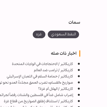
سمات
النفط السعودي
غزه
اخبار ذات صله
کاریکاتیر / الاحتجاجات في الولايات المتحدة
کاریکاتیر / ترامب ضد العالم
كاريكاتير / حمامة السلام في الثعبان الإسرائيلي
صواريخ «القسام» تضرب العمق مجدّداً: العدو نحو تو
کاریکاتیر / الهلال أم غزة؟
إضراب شامل غداً في فلسطين والشتات رفضاً لجرائم ا
كاريكاتير / استئناف إطلاق الصواريخ من قطاع غزة