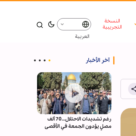
النسخة
التجريبية
العربية
آخر الأخبار
ت من
رغم تشديدات الاحتلال...70 ألف
إقامة ندوة و م
العكس
مصلٍ يؤدون الجمعة في الأقصى
للإمام الشهيد 
شر