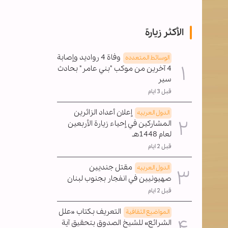
الأكثر زيارة
وفاة 4 رواديد وإصابة
الوسائط المتعدده
4 آخرين من موكب "بني عامر" بحادث
سير
قبل 3 ايام
إعلان أعداد الزائرين
الدول العربیه
المشاركين في إحياء زيارة الأربعين
لعام 1448هـ
قبل 2 ايام
مقتل جنديين
الدول العربیه
صهيونيين في انفجار بجنوب لبنان
قبل 2 ايام
التعريف بكتاب «علل
المواضیع الثقافية
الشرائع» للشيخ الصدوق بتحقيق آية