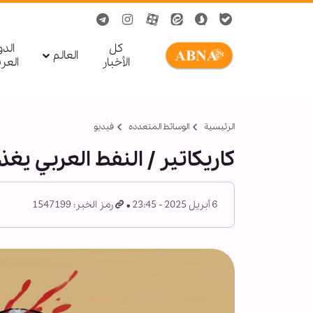
کل
الد
العالم
الأخبار
العر
الرئيسية
الوسائط المتعدده
فیدیو
كاريكاتير / النفط العربي يغ
6 أبريل 2025 - 23:45
رمز الخبر: 1547199