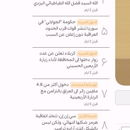
الله السيد فضل الله الطباطبائي اليزدي
قبل 2 ايام
حكومة "الجولاني" في
الدول العربیه
سوريا تنشر قوات قرب الحدود
العراقية دون إعلان عن السبب
قبل 2 ايام
كربلاء تعلن عن عدد
الدول العربیه
زوار دخلوا الى المحافظة لأداء زيارة
الأربعين الحسيني
قبل 2 ايام
دخول أكثر من 4.8
الوسائط المتعدده
ملايين زائر الى العراق بالتزامن مع
الزيارة الأربعينية
قبل 3 ايام
سي إن إن: تتخذ اتفاقية
خدمة الأخبار
هرمز شكلها النهائي، ولكن ليس
بالشكل الذي أراده ترامب